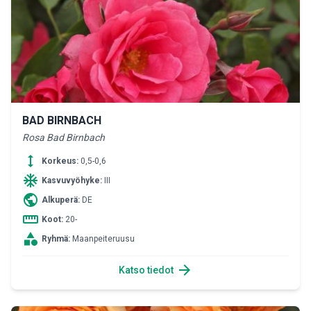
BAD BIRNBACH
Rosa Bad Birnbach
height
Korkeus:
0,5-0,6
ac_unit
Kasvuvyöhyke:
III
public
Alkuperä:
DE
straighten
Koot:
20-
category
Ryhmä:
Maanpeiteruusu
arrow_forward
Katso tiedot