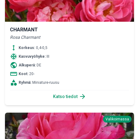
CHARMANT
Rosa Charmant
height
Korkeus:
0,4-0,5
ac_unit
Kasvuvyöhyke:
III
public
Alkuperä:
DE
straighten
Koot:
20-
category
Ryhmä:
Miniature-ruusu
arrow_forward
Katso tiedot
Valikoimassa