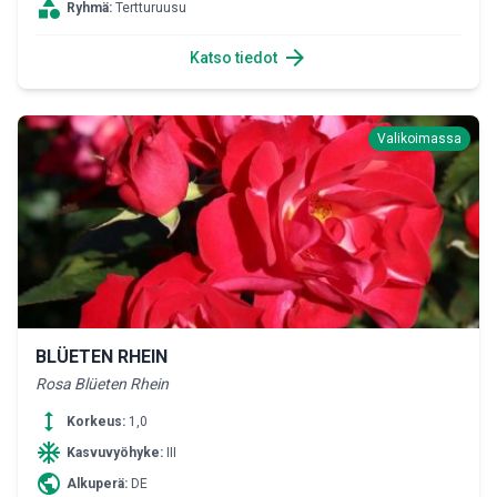
category
Ryhmä:
Tertturuusu
arrow_forward
Katso tiedot
Valikoimassa
BLÜETEN RHEIN
Rosa Blüeten Rhein
height
Korkeus:
1,0
ac_unit
Kasvuvyöhyke:
III
public
Alkuperä:
DE