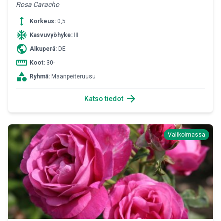
Rosa Caracho
height
Korkeus:
0,5
ac_unit
Kasvuvyöhyke:
III
public
Alkuperä:
DE
straighten
Koot:
30-
category
Ryhmä:
Maanpeiteruusu
arrow_forward
Katso tiedot
Valikoimassa