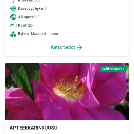
height
Korkeus:
0,5
ac_unit
Kasvuvyöhyke:
III
public
Alkuperä:
DE
straighten
Koot:
20-
category
Ryhmä:
Maanpeiteruusu
arrow_forward
Katso tiedot
Valikoimassa
APTEEKKARINRUUSU