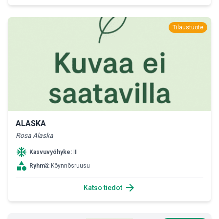
Tilaustuote
ALASKA
Rosa Alaska
ac_unit
Kasvuvyöhyke:
III
category
Ryhmä:
Köynnösruusu
arrow_forward
Katso tiedot