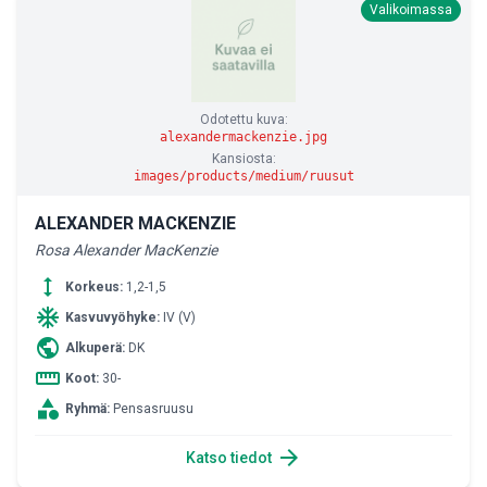
Valikoimassa
Odotettu kuva:
alexandermackenzie.jpg
Kansiosta:
images/products/medium/ruusut
ALEXANDER MACKENZIE
Rosa Alexander MacKenzie
height
Korkeus:
1,2-1,5
ac_unit
Kasvuvyöhyke:
IV (V)
public
Alkuperä:
DK
straighten
Koot:
30-
category
Ryhmä:
Pensasruusu
arrow_forward
Katso tiedot