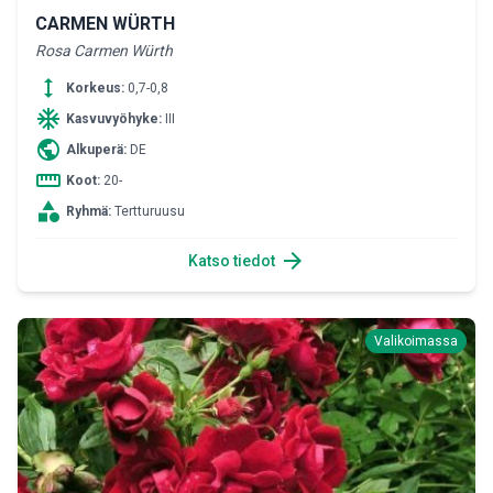
CARMEN WÜRTH
Rosa Carmen Würth
height
Korkeus:
0,7-0,8
ac_unit
Kasvuvyöhyke:
III
public
Alkuperä:
DE
straighten
Koot:
20-
category
Ryhmä:
Tertturuusu
arrow_forward
Katso tiedot
Valikoimassa