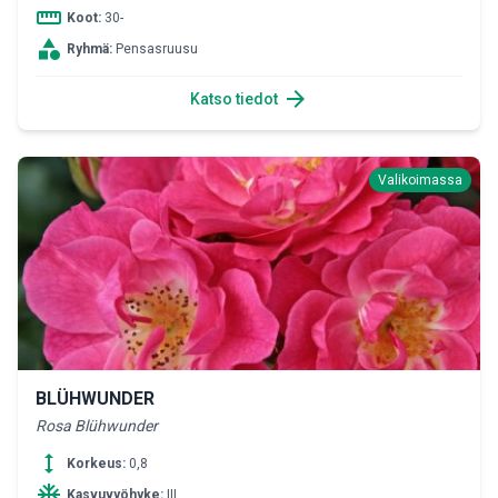
straighten
Koot:
30-
category
Ryhmä:
Pensasruusu
arrow_forward
Katso tiedot
Valikoimassa
BLÜHWUNDER
Rosa Blühwunder
height
Korkeus:
0,8
ac_unit
Kasvuvyöhyke:
III