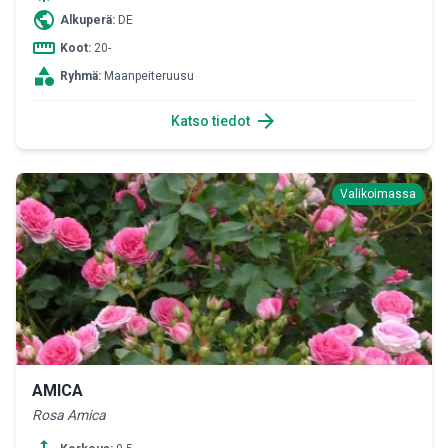
public
Alkuperä:
DE
straighten
Koot:
20-
category
Ryhmä:
Maanpeiteruusu
arrow_forward
Katso tiedot
Valikoimassa
AMICA
Rosa Amica