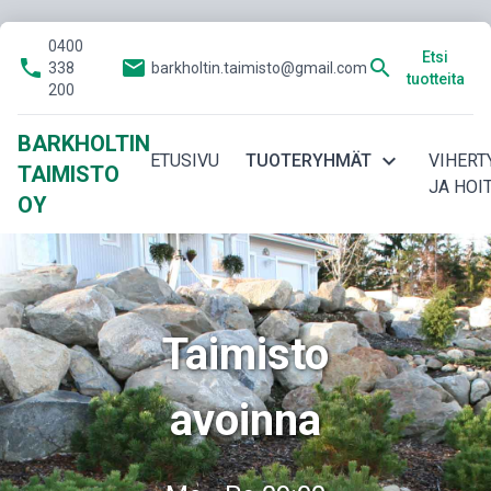
0400
Etsi
phone
email
search
338
barkholtin.taimisto@gmail.com
tuotteita
200
BARKHOLTIN
expand_more
ETUSIVU
TUOTERYHMÄT
VIHERT
TAIMISTO
JA HOI
OY
Taimisto
avoinna