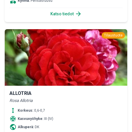
category
Ryhmä:
Pensasruusu
arrow_forward
Katso tiedot
Tilaustuote
ALLOTRIA
Rosa Allotria
height
Korkeus:
0,6-0,7
ac_unit
Kasvuvyöhyke:
III (IV)
public
Alkuperä:
DK