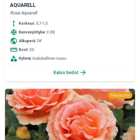
AQUARELL
Rosa Aquarell
height
Korkeus:
0,7-1,0
ac_unit
Kasvuvyöhyke:
II (III)
public
Alkuperä:
DK
straighten
Koot:
20-
category
Ryhmä:
Isokukallinen ruusu
arrow_forward
Katso tiedot
Tilaustuote