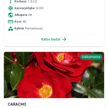
height
Korkeus:
1,5-2,0
ac_unit
Kasvuvyöhyke:
III (IV)
public
Alkuperä:
DK
straighten
Koot:
40-
category
Ryhmä:
Pensasruusu
arrow_forward
Katso tiedot
Valikoimassa
CARACHO