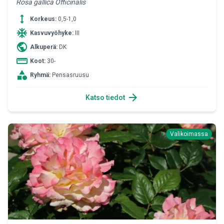
Rosa gallica Officinalis
height
Korkeus:
0,5-1,0
ac_unit
Kasvuvyöhyke:
III
public
Alkuperä:
DK
straighten
Koot:
30-
category
Ryhmä:
Pensasruusu
arrow_forward
Katso tiedot
Valikoimassa