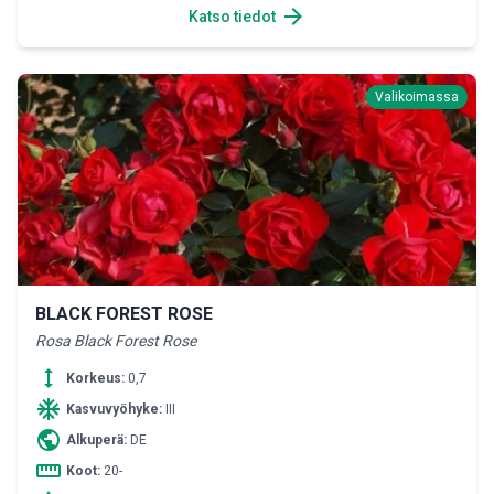
arrow_forward
Katso tiedot
Valikoimassa
BLACK FOREST ROSE
Rosa Black Forest Rose
height
Korkeus:
0,7
ac_unit
Kasvuvyöhyke:
III
public
Alkuperä:
DE
straighten
Koot:
20-