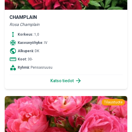
CHAMPLAIN
Rosa Champlain
height
Korkeus:
1,0
ac_unit
Kasvuvyöhyke:
IV
public
Alkuperä:
DK
straighten
Koot:
30-
category
Ryhmä:
Pensasruusu
arrow_forward
Katso tiedot
Tilaustuote