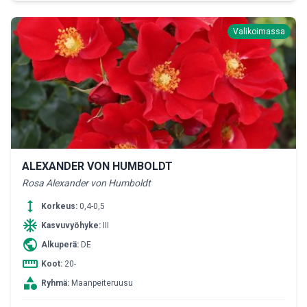
Valikoimassa
ALEXANDER VON HUMBOLDT
Rosa Alexander von Humboldt
height
Korkeus:
0,4-0,5
ac_unit
Kasvuvyöhyke:
III
public
Alkuperä:
DE
straighten
Koot:
20-
category
Ryhmä:
Maanpeiteruusu