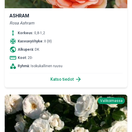
ASHRAM
Rosa Ashram
height
Korkeus:
0,8-1,2
ac_unit
Kasvuvyöhyke:
II (III)
public
Alkuperä:
DK
straighten
Koot:
20-
category
Ryhmä:
Isokukallinen ruusu
arrow_forward
Katso tiedot
Valikoimassa