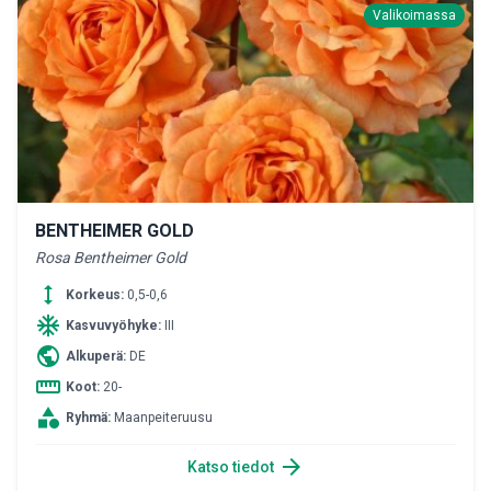
Valikoimassa
BENTHEIMER GOLD
Rosa Bentheimer Gold
height
Korkeus:
0,5-0,6
ac_unit
Kasvuvyöhyke:
III
public
Alkuperä:
DE
straighten
Koot:
20-
category
Ryhmä:
Maanpeiteruusu
arrow_forward
Katso tiedot