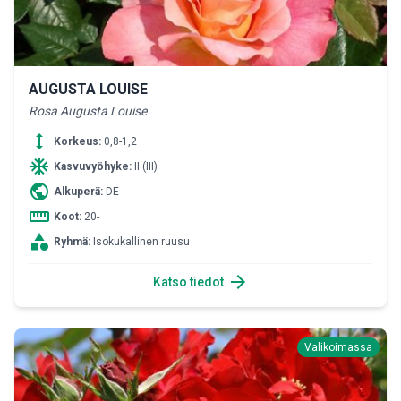
AUGUSTA LOUISE
Rosa Augusta Louise
height
Korkeus:
0,8-1,2
ac_unit
Kasvuvyöhyke:
II (III)
public
Alkuperä:
DE
straighten
Koot:
20-
category
Ryhmä:
Isokukallinen ruusu
arrow_forward
Katso tiedot
Valikoimassa