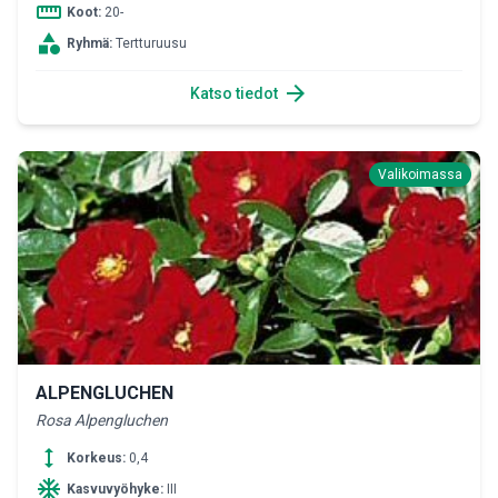
straighten
Koot:
20-
category
Ryhmä:
Tertturuusu
arrow_forward
Katso tiedot
Valikoimassa
ALPENGLUCHEN
Rosa Alpengluchen
height
Korkeus:
0,4
ac_unit
Kasvuvyöhyke:
III