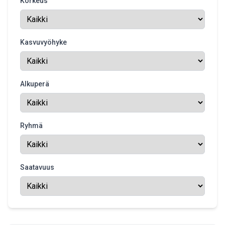
Korkeus
Kasvuvyöhyke
Alkuperä
Ryhmä
Saatavuus