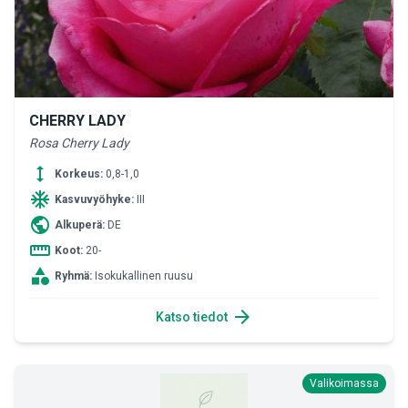
CHERRY LADY
Rosa Cherry Lady
height
Korkeus:
0,8-1,0
ac_unit
Kasvuvyöhyke:
III
public
Alkuperä:
DE
straighten
Koot:
20-
category
Ryhmä:
Isokukallinen ruusu
arrow_forward
Katso tiedot
Valikoimassa