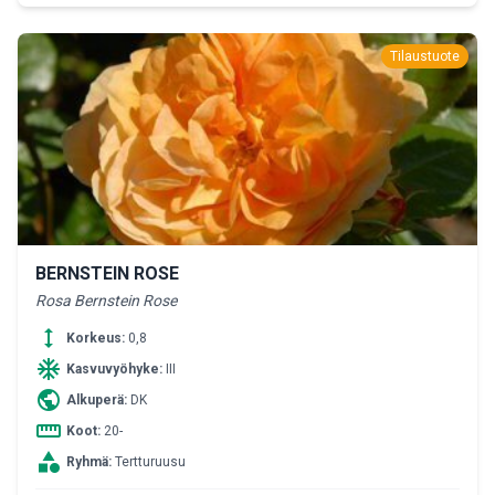
Tilaustuote
BERNSTEIN ROSE
Rosa Bernstein Rose
height
Korkeus:
0,8
ac_unit
Kasvuvyöhyke:
III
public
Alkuperä:
DK
straighten
Koot:
20-
category
Ryhmä:
Tertturuusu