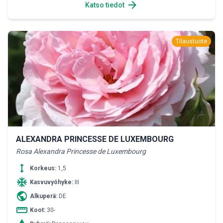
arrow_forward
Katso tiedot
Tilaustuote
ALEXANDRA PRINCESSE DE LUXEMBOURG
Rosa Alexandra Princesse de Luxembourg
height
Korkeus:
1,5
ac_unit
Kasvuvyöhyke:
III
public
Alkuperä:
DE
straighten
Koot:
30-