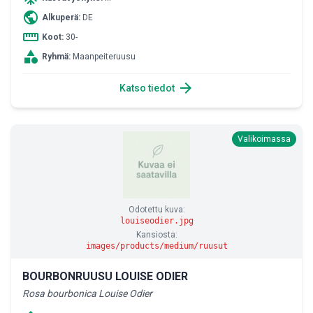
public
Alkuperä:
DE
straighten
Koot:
30-
category
Ryhmä:
Maanpeiteruusu
arrow_forward
Katso tiedot
Valikoimassa
Odotettu kuva:
louiseodier.jpg
Kansiosta:
images/products/medium/ruusut
BOURBONRUUSU LOUISE ODIER
Rosa bourbonica Louise Odier