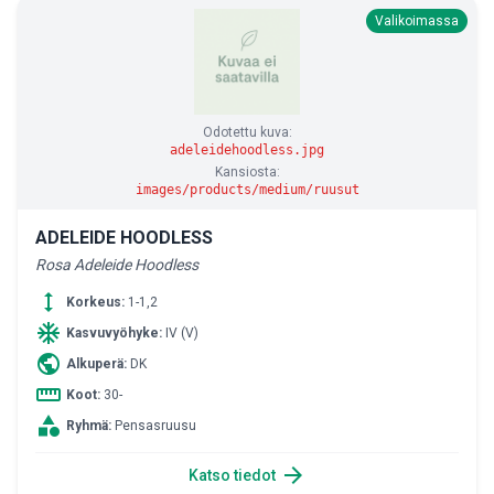
Valikoimassa
Odotettu kuva:
adeleidehoodless.jpg
Kansiosta:
images/products/medium/ruusut
ADELEIDE HOODLESS
Rosa Adeleide Hoodless
height
Korkeus:
1-1,2
ac_unit
Kasvuvyöhyke:
IV (V)
public
Alkuperä:
DK
straighten
Koot:
30-
category
Ryhmä:
Pensasruusu
arrow_forward
Katso tiedot