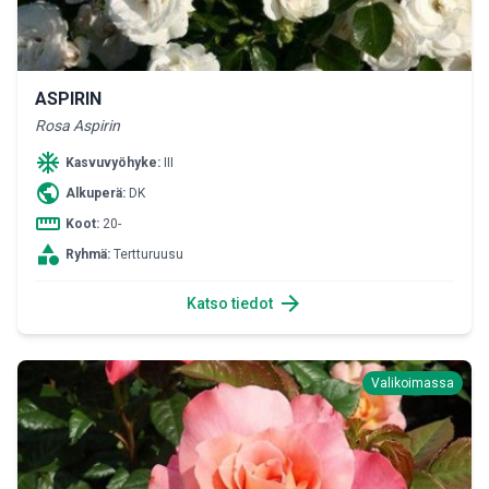
ASPIRIN
Rosa Aspirin
ac_unit
Kasvuvyöhyke:
III
public
Alkuperä:
DK
straighten
Koot:
20-
category
Ryhmä:
Tertturuusu
arrow_forward
Katso tiedot
Valikoimassa