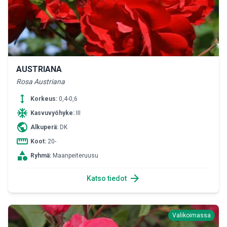
AUSTRIANA
Rosa Austriana
height
Korkeus:
0,4-0,6
ac_unit
Kasvuvyöhyke:
III
public
Alkuperä:
DK
straighten
Koot:
20-
category
Ryhmä:
Maanpeiteruusu
arrow_forward
Katso tiedot
Valikoimassa