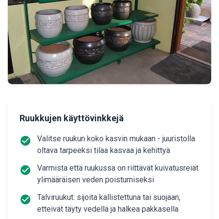
Ruukkujen käyttövinkkejä
Valitse ruukun koko kasvin mukaan - juuristolla
check_circle
oltava tarpeeksi tilaa kasvaa ja kehittyä
Varmista että ruukussa on riittävät kuivatusreiät
check_circle
ylimääräisen veden poistumiseksi
Talviruukut: sijoita kallistettuna tai suojaan,
check_circle
etteivät täyty vedellä ja halkea pakkasella