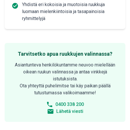
Yhdistä eri kokoisia ja muotoisia ruukkuja
check_circle
luomaan mielenkiintoisia ja tasapainoisia
ryhmittelyjä
Tarvitsetko apua ruukkujen valinnassa?
Asiantunteva henkilökuntamme neuvoo mielellään
oikean ruukun valinnassa ja antaa vinkkejä
istutuksista.
Ota yhteyttä puhelimitse tai käy paikan päällä
tutustumassa valikoimaamme!
phone
0400 338 200
email
Lähetä viesti