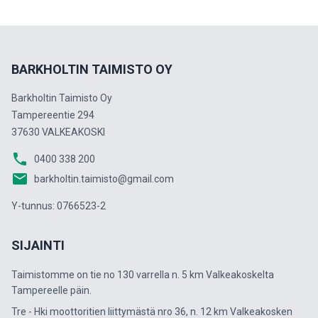
BARKHOLTIN TAIMISTO OY
Barkholtin Taimisto Oy
Tampereentie 294
37630 VALKEAKOSKI
phone
0400 338 200
email
barkholtin.taimisto@gmail.com
Y-tunnus: 0766523-2
SIJAINTI
Taimistomme on tie no 130 varrella n. 5 km Valkeakoskelta
Tampereelle päin.
Tre - Hki moottoritien liittymästä nro 36, n. 12 km Valkeakosken