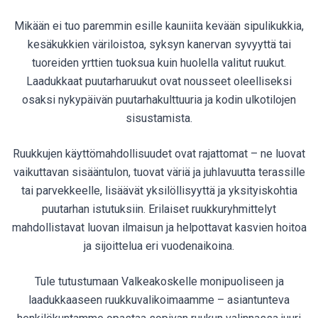
Mikään ei tuo paremmin esille kauniita kevään sipulikukkia,
kesäkukkien väriloistoa, syksyn kanervan syvyyttä tai
tuoreiden yrttien tuoksua kuin huolella valitut ruukut.
Laadukkaat puutarharuukut ovat nousseet oleelliseksi
osaksi nykypäivän puutarhakulttuuria ja kodin ulkotilojen
sisustamista.
Ruukkujen käyttömahdollisuudet ovat rajattomat – ne luovat
vaikuttavan sisääntulon, tuovat väriä ja juhlavuutta terassille
tai parvekkeelle, lisäävät yksilöllisyyttä ja yksityiskohtia
puutarhan istutuksiin. Erilaiset ruukkuryhmittelyt
mahdollistavat luovan ilmaisun ja helpottavat kasvien hoitoa
ja sijoittelua eri vuodenaikoina.
Tule tutustumaan Valkeakoskelle monipuoliseen ja
laadukkaaseen ruukkuvalikoimaamme – asiantunteva