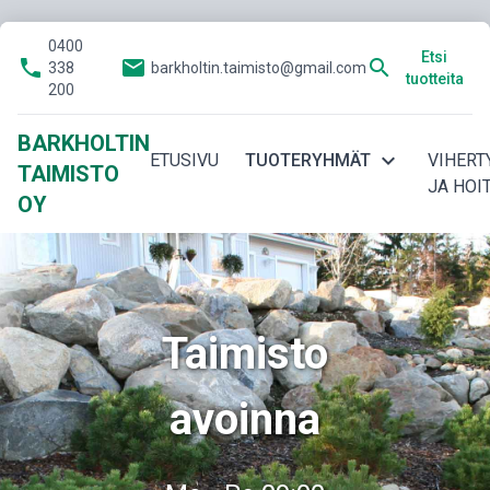
0400
Etsi
phone
email
search
338
barkholtin.taimisto@gmail.com
tuotteita
200
BARKHOLTIN
expand_more
ETUSIVU
TUOTERYHMÄT
VIHERT
TAIMISTO
JA HOI
OY
Taimisto
avoinna