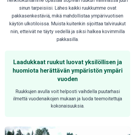
henkilökuntamme opastaa sopivan ruukun valinnassa juuri
sinun tarpeisiisi. Lähes kaikki ruukkumme ovat
pakkasenkestäviä, mikä mahdollistaa ympärivuotisen
käytön ulkotiloissa. Muista kuitenkin sijoittaa talviruukut
niin, etteivät ne täyty vedellä ja siksi halkea kovimmilla
pakkasilla.
Laadukkaat ruukut luovat yksilöllisen ja
huomiota herättävän ympäristön ympäri
vuoden
Ruukkujen avulla voit helposti vaihdella puutarhasi
ilmettä vuodenaikojen mukaan ja luoda teemoitettuja
kokonaisuuksia.