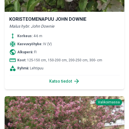
KORISTEOMENAPUU JOHN DOWNIE
Malus hybr. John Downie
height
Korkeus:
4-6 m
ac_unit
Kasvuvyöhyke:
IV (V)
public
Alkuperä:
FI
straighten
Koot:
125-150 cm, 150-200 cm, 200-250 cm, 300- cm
category
Ryhmä:
Lehtipuu
arrow_forward
Katso tiedot
Valikoimassa