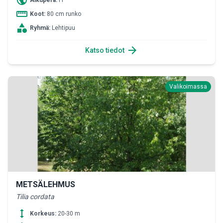
public
Alkuperä:
FI
straighten
Koot:
80 cm runko
category
Ryhmä:
Lehtipuu
arrow_forward
Katso tiedot
Valikoimassa
METSÄLEHMUS
Tilia cordata
height
Korkeus:
20-30 m