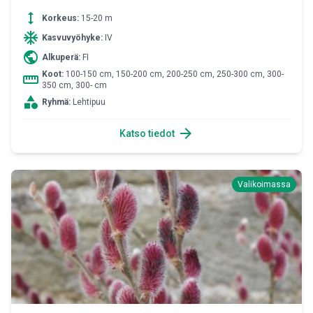
height
Korkeus:
15-20 m
ac_unit
Kasvuvyöhyke:
IV
public
Alkuperä:
FI
Koot:
100-150 cm, 150-200 cm, 200-250 cm, 250-300 cm, 300-
straighten
350 cm, 300- cm
category
Ryhmä:
Lehtipuu
arrow_forward
Katso tiedot
Valikoimassa