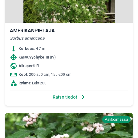
AMERIKANPIHLAJA
Sorbus americana
height
Korkeus:
4-7 m
ac_unit
Kasvuvyöhyke:
III (IV)
public
Alkuperä:
FI
straighten
Koot:
200-250 cm, 150-200 cm
category
Ryhmä:
Lehtipuu
arrow_forward
Katso tiedot
Valikoimassa