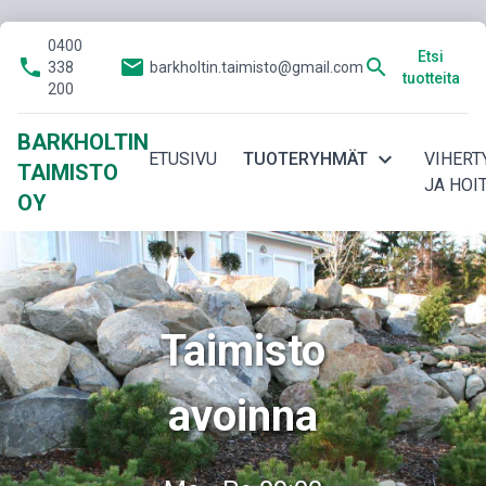
0400
Etsi
phone
email
search
338
barkholtin.taimisto@gmail.com
tuotteita
200
BARKHOLTIN
expand_more
ETUSIVU
TUOTERYHMÄT
VIHERT
TAIMISTO
JA HOI
OY
Taimisto
avoinna