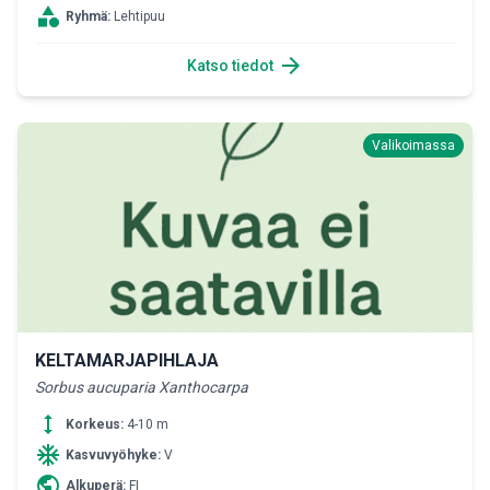
category
Ryhmä:
Lehtipuu
arrow_forward
Katso tiedot
Valikoimassa
KELTAMARJAPIHLAJA
Sorbus aucuparia Xanthocarpa
height
Korkeus:
4-10 m
ac_unit
Kasvuvyöhyke:
V
public
Alkuperä:
FI