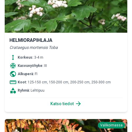
HELMIORAPIHLAJA
Crataegus mortensis Toba
height
Korkeus:
3-4 m
ac_unit
Kasvuvyöhyke:
III
public
Alkuperä:
FI
straighten
Koot:
125-150 cm, 150-200 cm, 200-250 cm, 250-300 cm
category
Ryhmä:
Lehtipuu
arrow_forward
Katso tiedot
Valikoimassa