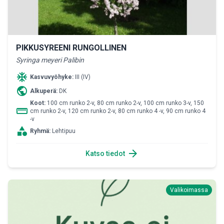
PIKKUSYREENI RUNGOLLINEN
Syringa meyeri Palibin
ac_unit
Kasvuvyöhyke:
III (IV)
public
Alkuperä:
DK
Koot:
100 cm runko 2-v, 80 cm runko 2-v, 100 cm runko 3-v, 150
straighten
cm runko 2-v, 120 cm runko 2-v, 80 cm runko 4 -v, 90 cm runko 4
-v
category
Ryhmä:
Lehtipuu
arrow_forward
Katso tiedot
Valikoimassa