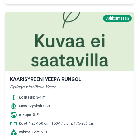
Valikoimassa
KAARISYREENI VEERA RUNGOL.
Syringa x josiflexa Veera
height
Korkeus:
3-4 m
ac_unit
Kasvuvyöhyke:
VI
public
Alkuperä:
FI
straighten
Koot:
125-150 cm, 150-175 cm, 175-200 cm
category
Ryhmä:
Lehtipuu