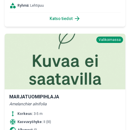
category
Ryhmä:
Lehtipuu
arrow_forward
Katso tiedot
Valikoimassa
MARJATUOMIPIHLAJA
Amelanchier alnifolia
height
Korkeus:
3-5 m
ac_unit
Kasvuvyöhyke:
II (III)