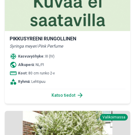
PIKKUSYREENI RUNGOLLINEN
Syringa meyeri Pink Perfume
ac_unit
Kasvuvyöhyke:
III (IV)
public
Alkuperä:
NL/FI
straighten
Koot:
80 cm runko 2-v
category
Ryhmä:
Lehtipuu
arrow_forward
Katso tiedot
Valikoimassa