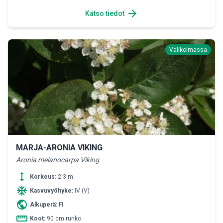
arrow_forward
Katso tiedot
Valikoimassa
MARJA-ARONIA VIKING
Aronia melanocarpa Viking
height
Korkeus:
2-3 m
ac_unit
Kasvuvyöhyke:
IV (V)
public
Alkuperä:
FI
straighten
Koot:
90 cm runko