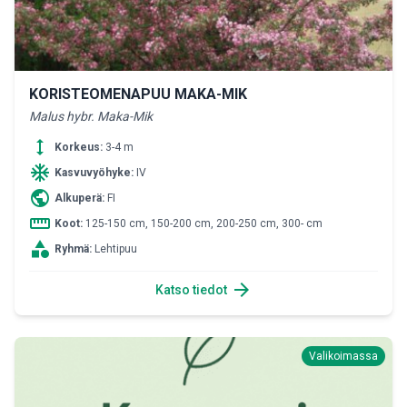
KORISTEOMENAPUU MAKA-MIK
Malus hybr. Maka-Mik
height
Korkeus:
3-4 m
ac_unit
Kasvuvyöhyke:
IV
public
Alkuperä:
FI
straighten
Koot:
125-150 cm, 150-200 cm, 200-250 cm, 300- cm
category
Ryhmä:
Lehtipuu
arrow_forward
Katso tiedot
Valikoimassa