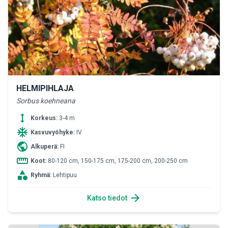
HELMIPIHLAJA
Sorbus koehneana
height
Korkeus:
3-4 m
ac_unit
Kasvuvyöhyke:
IV
public
Alkuperä:
FI
straighten
Koot:
80-120 cm, 150-175 cm, 175-200 cm, 200-250 cm
category
Ryhmä:
Lehtipuu
arrow_forward
Katso tiedot