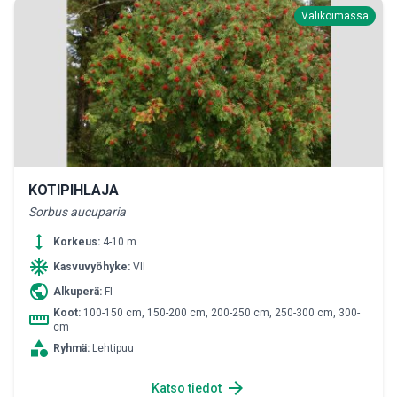
Valikoimassa
KOTIPIHLAJA
Sorbus aucuparia
height
Korkeus:
4-10 m
ac_unit
Kasvuvyöhyke:
VII
public
Alkuperä:
FI
Koot:
100-150 cm, 150-200 cm, 200-250 cm, 250-300 cm, 300-
straighten
cm
category
Ryhmä:
Lehtipuu
arrow_forward
Katso tiedot