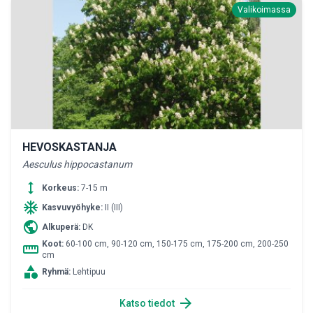
Valikoimassa
HEVOSKASTANJA
Aesculus hippocastanum
height
Korkeus:
7-15 m
ac_unit
Kasvuvyöhyke:
II (III)
public
Alkuperä:
DK
Koot:
60-100 cm, 90-120 cm, 150-175 cm, 175-200 cm, 200-250
straighten
cm
category
Ryhmä:
Lehtipuu
arrow_forward
Katso tiedot