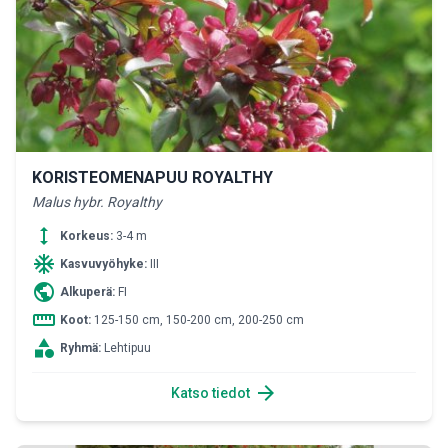
KORISTEOMENAPUU ROYALTHY
Malus hybr. Royalthy
height
Korkeus:
3-4 m
ac_unit
Kasvuvyöhyke:
III
public
Alkuperä:
FI
straighten
Koot:
125-150 cm, 150-200 cm, 200-250 cm
category
Ryhmä:
Lehtipuu
arrow_forward
Katso tiedot