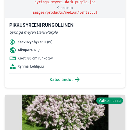
syringa_meyeri_dark_purple.jpg
Kansiosta:
images/products/medium/lehtipuut
PIKKUSYREENI RUNGOLLINEN
Syringa meyeri Dark Purple
ac_unit
Kasvuvyöhyke:
III (IV)
public
Alkuperä:
NL/FI
straighten
Koot:
80 cm runko 2-v
category
Ryhmä:
Lehtipuu
arrow_forward
Katso tiedot
Valikoimassa