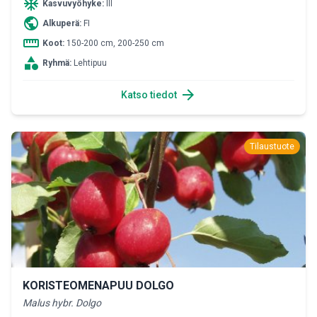
ac_unit
Kasvuvyöhyke:
III
public
Alkuperä:
FI
straighten
Koot:
150-200 cm, 200-250 cm
category
Ryhmä:
Lehtipuu
arrow_forward
Katso tiedot
Tilaustuote
KORISTEOMENAPUU DOLGO
Malus hybr. Dolgo