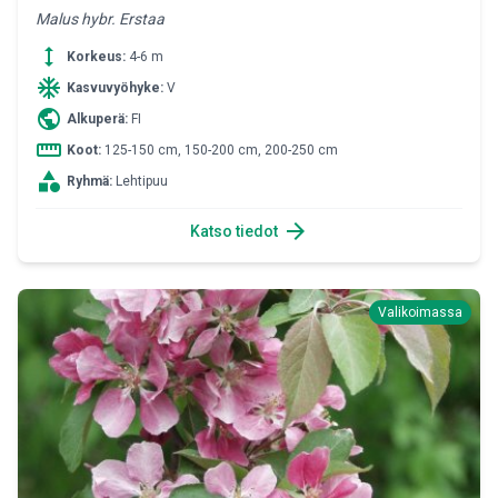
Malus hybr. Erstaa
height
Korkeus:
4-6 m
ac_unit
Kasvuvyöhyke:
V
public
Alkuperä:
FI
straighten
Koot:
125-150 cm, 150-200 cm, 200-250 cm
category
Ryhmä:
Lehtipuu
arrow_forward
Katso tiedot
Valikoimassa