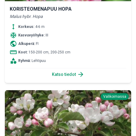
KORISTEOMENAPUU HOPA
Malus hybr. Hopa
height
Korkeus:
4-6 m
ac_unit
Kasvuvyöhyke:
III
public
Alkuperä:
FI
straighten
Koot:
150-200 cm, 200-250 cm
category
Ryhmä:
Lehtipuu
arrow_forward
Katso tiedot
Valikoimassa