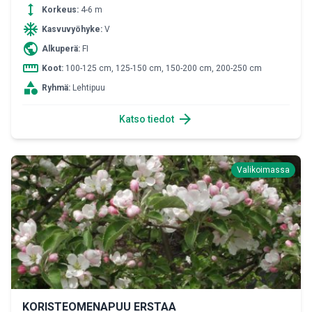
height
Korkeus:
4-6 m
ac_unit
Kasvuvyöhyke:
V
public
Alkuperä:
FI
straighten
Koot:
100-125 cm, 125-150 cm, 150-200 cm, 200-250 cm
category
Ryhmä:
Lehtipuu
arrow_forward
Katso tiedot
Valikoimassa
KORISTEOMENAPUU ERSTAA