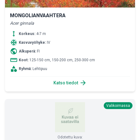
MONGOLIANVAAHTERA
Acer ginnala
height
Korkeus:
4-7 m
ac_unit
Kasvuvyöhyke:
IV
public
Alkuperä:
FI
straighten
Koot:
125-150 cm, 150-200 cm, 250-300 cm
category
Ryhmä:
Lehtipuu
arrow_forward
Katso tiedot
Valikoimassa
Odotettu kuva: