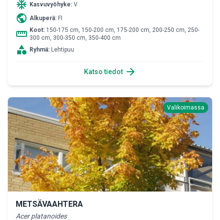
ac_unit
Kasvuvyöhyke:
V
public
Alkuperä:
FI
Koot:
150-175 cm, 150-200 cm, 175-200 cm, 200-250 cm, 250-
straighten
300 cm, 300-350 cm, 350-400 cm
category
Ryhmä:
Lehtipuu
arrow_forward
Katso tiedot
Valikoimassa
METSÄVAAHTERA
Acer platanoides