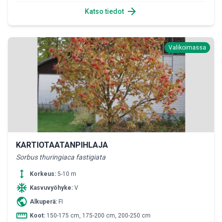
arrow_forward
Katso tiedot
Valikoimassa
KARTIOTAATANPIHLAJA
Sorbus thuringiaca fastigiata
height
Korkeus:
5-10 m
ac_unit
Kasvuvyöhyke:
V
public
Alkuperä:
FI
straighten
Koot:
150-175 cm, 175-200 cm, 200-250 cm