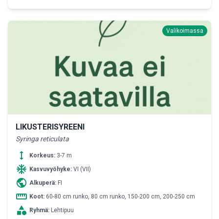
Valikoimassa
LIKUSTERISYREENI
Syringa reticulata
height
Korkeus:
3-7 m
ac_unit
Kasvuvyöhyke:
VI (VII)
public
Alkuperä:
FI
straighten
Koot:
60-80 cm runko, 80 cm runko, 150-200 cm, 200-250 cm
category
Ryhmä:
Lehtipuu