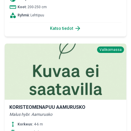
straighten
Koot:
200-250 cm
category
Ryhmä:
Lehtipuu
arrow_forward
Katso tiedot
Valikoimassa
KORISTEOMENAPUU AAMURUSKO
Malus hybr. Aamurusko
height
Korkeus:
4-6 m