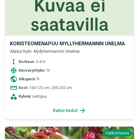
KORISTEOMENAPUU MYLLYHERMANNIN UNELMA
Malus hybr. Myllyhermannin Unelma
height
Korkeus:
3-4 m
ac_unit
Kasvuvyöhyke:
IV
public
Alkuperä:
FI
straighten
Koot:
100-125 cm, 200-250 cm
category
Ryhmä:
Lehtipuu
arrow_forward
Katso tiedot
Valikoimassa