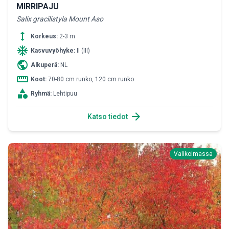
MIRRIPAJU
Salix gracilistyla Mount Aso
height
Korkeus:
2-3 m
ac_unit
Kasvuvyöhyke:
II (III)
public
Alkuperä:
NL
straighten
Koot:
70-80 cm runko, 120 cm runko
category
Ryhmä:
Lehtipuu
arrow_forward
Katso tiedot
Valikoimassa