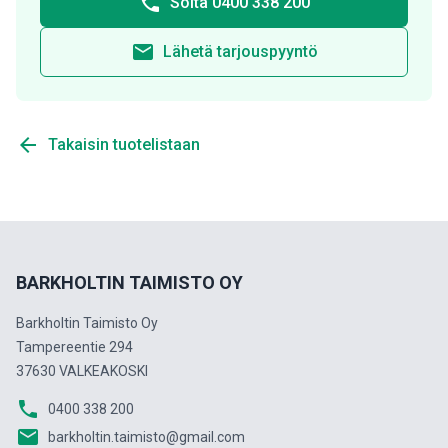
phone
Soita 0400 338 200
email
Lähetä tarjouspyyntö
arrow_back
Takaisin tuotelistaan
BARKHOLTIN TAIMISTO OY
Barkholtin Taimisto Oy
Tampereentie 294
37630 VALKEAKOSKI
phone
0400 338 200
email
barkholtin.taimisto@gmail.com