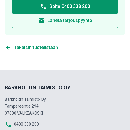
phone
Soita 0400 338 200
email
Lähetä tarjouspyyntö
arrow_back
Takaisin tuotelistaan
BARKHOLTIN TAIMISTO OY
Barkholtin Taimisto Oy
Tampereentie 294
37630 VALKEAKOSKI
phone
0400 338 200