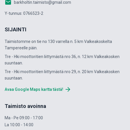
email
barkholtin.taimisto@gmail.com
Y-tunnus: 0766523-2
SIJAINTI
Taimistomme on tie no 130 varrella n. 5 km Valkeakoskelta
Tampereelle päin.
Tre - Hki moottoritien liittymästä nro 36, n. 12 km Valkeakosken
suuntaan.
Tre - Hki moottoritien liittymästä nro 29, n. 20 km Valkeakosken
suuntaan.
arrow_forward
Avaa Google Maps kartta tästä!
Taimisto avoinna
Ma - Pe 09:00 - 17:00
La 10:00 - 14:00