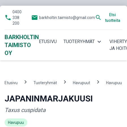
0400
Etsi
phone
email
search
338
barkholtin.taimisto@gmail.com
tuotteita
200
BARKHOLTIN
expand_more
ETUSIVU
TUOTERYHMÄT
VIHERT
TAIMISTO
JA HOIT
OY
chevron_right
chevron_right
chevron_right
c
Etusivu
Tuoteryhmät
Havupuut
Havupuu
JAPANINMARJAKUUSI
Taxus cuspidata
Havupuu