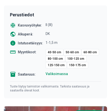
Perustiedot
ac_unit
II (III)
Kasvuvyöhyke:
public
DK
Alkuperä:
info
1-1,5 m
Istutusetäisyys:
straighten
Myyntikoot:
40-50 cm
50-60 cm
60-80 cm
80-100 cm
100-125 cm
125-150 cm
150-175 cm
inventory
Valikoimassa
Saatavuus:
Tuote löytyy taimiston valikoimasta. Tarkista saatavuus ja
saatavilla olevat koot.