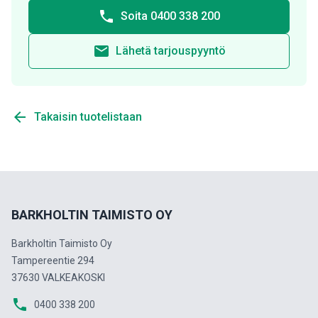
phone
Soita 0400 338 200
email
Lähetä tarjouspyyntö
arrow_back
Takaisin tuotelistaan
BARKHOLTIN TAIMISTO OY
Barkholtin Taimisto Oy
Tampereentie 294
37630 VALKEAKOSKI
phone
0400 338 200