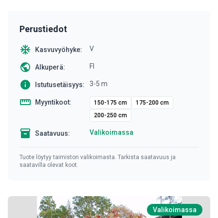
Perustiedot
ac_unit
V
Kasvuvyöhyke:
public
FI
Alkuperä:
info
3-5 m
Istutusetäisyys:
straighten
Myyntikoot:
150-175 cm
175-200 cm
200-250 cm
inventory
Valikoimassa
Saatavuus:
Tuote löytyy taimiston valikoimasta. Tarkista saatavuus ja
saatavilla olevat koot.
Valikoimassa