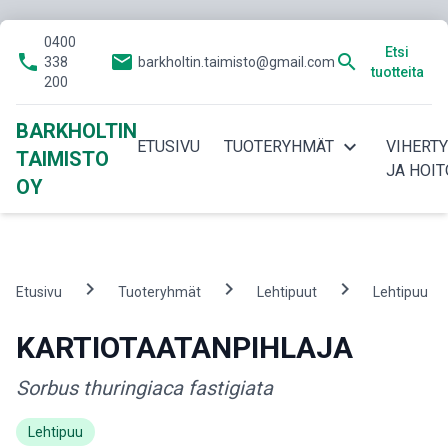
0400
Etsi
phone
email
search
338
barkholtin.taimisto@gmail.com
tuotteita
200
BARKHOLTIN
expand_more
ETUSIVU
TUOTERYHMÄT
VIHERT
TAIMISTO
JA HOIT
OY
chevron_right
chevron_right
chevron_right
ch
Etusivu
Tuoteryhmät
Lehtipuut
Lehtipuu
KARTIOTAATANPIHLAJA
Sorbus thuringiaca fastigiata
Lehtipuu