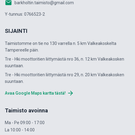
email
barkholtin.taimisto@gmail.com
Y-tunnus: 0766523-2
SIJAINTI
Taimistomme on tie no 130 varrella n. 5 km Valkeakoskelta
Tampereelle päin.
Tre - Hki moottoritien liittymästä nro 36, n. 12 km Valkeakosken
suuntaan.
Tre - Hki moottoritien liittymästä nro 29, n. 20 km Valkeakosken
suuntaan.
arrow_forward
Avaa Google Maps kartta tästä!
Taimisto avoinna
Ma - Pe 09:00 - 17:00
La 10:00 - 14:00