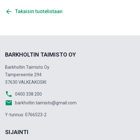
arrow_back
Takaisin tuotelistaan
BARKHOLTIN TAIMISTO OY
Barkholtin Taimisto Oy
Tampereentie 294
37630 VALKEAKOSKI
phone
0400 338 200
email
barkholtin.taimisto@gmail.com
Y-tunnus: 0766523-2
SIJAINTI