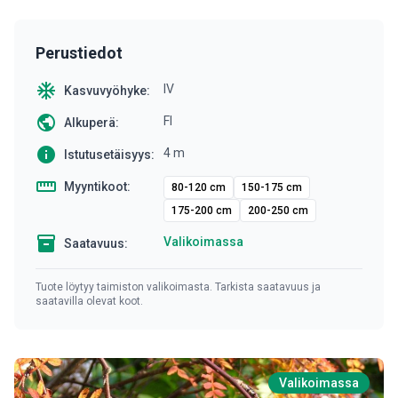
Perustiedot
ac_unit
IV
Kasvuvyöhyke:
public
FI
Alkuperä:
info
4 m
Istutusetäisyys:
straighten
Myyntikoot:
80-120 cm
150-175 cm
175-200 cm
200-250 cm
inventory
Valikoimassa
Saatavuus:
Tuote löytyy taimiston valikoimasta. Tarkista saatavuus ja
saatavilla olevat koot.
Valikoimassa