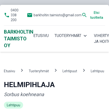
0400
Etsi
phone
email
search
338
barkholtin.taimisto@gmail.com
tuotteita
200
BARKHOLTIN
expand_more
ETUSIVU
TUOTERYHMÄT
VIHERT
TAIMISTO
JA HOIT
OY
chevron_right
chevron_right
chevron_right
ch
Etusivu
Tuoteryhmät
Lehtipuut
Lehtipuu
HELMIPIHLAJA
Sorbus koehneana
Lehtipuu