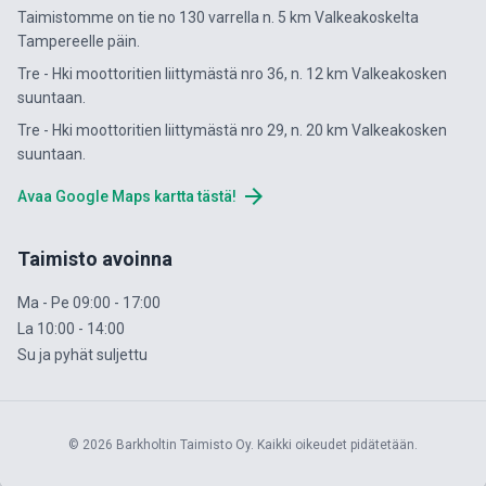
Taimistomme on tie no 130 varrella n. 5 km Valkeakoskelta
Tampereelle päin.
Tre - Hki moottoritien liittymästä nro 36, n. 12 km Valkeakosken
suuntaan.
Tre - Hki moottoritien liittymästä nro 29, n. 20 km Valkeakosken
suuntaan.
arrow_forward
Avaa Google Maps kartta tästä!
Taimisto avoinna
Ma - Pe 09:00 - 17:00
La 10:00 - 14:00
Su ja pyhät suljettu
© 2026 Barkholtin Taimisto Oy. Kaikki oikeudet pidätetään.