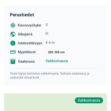
Perustiedot
ac_unit
V
Kasvuvyöhyke:
public
FI
Alkuperä:
info
4-5 m
Istutusetäisyys:
straighten
Myyntikoot:
200-250 cm
inventory
Valikoimassa
Saatavuus:
Tuote löytyy taimiston valikoimasta. Tarkista saatavuus ja
saatavilla olevat koot.
Valikoimassa