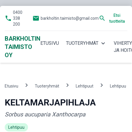
0400
Etsi
phone
email
search
338
barkholtin.taimisto@gmail.com
tuotteita
200
BARKHOLTIN
expand_more
ETUSIVU
TUOTERYHMÄT
VIHERT
TAIMISTO
JA HOIT
OY
chevron_right
chevron_right
chevron_right
ch
Etusivu
Tuoteryhmät
Lehtipuut
Lehtipuu
KELTAMARJAPIHLAJA
Sorbus aucuparia Xanthocarpa
Lehtipuu