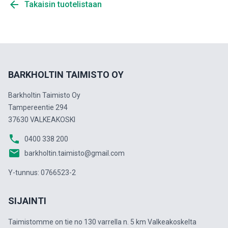
arrow_back
Takaisin tuotelistaan
BARKHOLTIN TAIMISTO OY
Barkholtin Taimisto Oy
Tampereentie 294
37630 VALKEAKOSKI
phone
0400 338 200
email
barkholtin.taimisto@gmail.com
Y-tunnus: 0766523-2
SIJAINTI
Taimistomme on tie no 130 varrella n. 5 km Valkeakoskelta