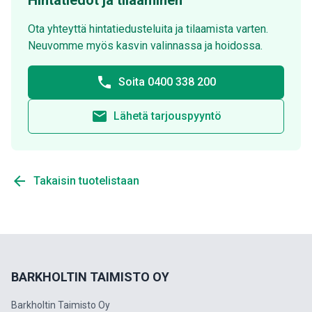
Hintatiedot ja tilaaminen
Ota yhteyttä hintatiedusteluita ja tilaamista varten.
Neuvomme myös kasvin valinnassa ja hoidossa.
phone
Soita 0400 338 200
email
Lähetä tarjouspyyntö
arrow_back
Takaisin tuotelistaan
BARKHOLTIN TAIMISTO OY
Barkholtin Taimisto Oy