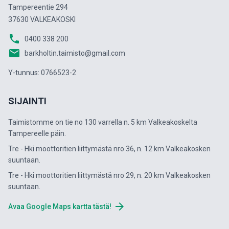
Tampereentie 294
37630 VALKEAKOSKI
phone
0400 338 200
email
barkholtin.taimisto@gmail.com
Y-tunnus: 0766523-2
SIJAINTI
Taimistomme on tie no 130 varrella n. 5 km Valkeakoskelta
Tampereelle päin.
Tre - Hki moottoritien liittymästä nro 36, n. 12 km Valkeakosken
suuntaan.
Tre - Hki moottoritien liittymästä nro 29, n. 20 km Valkeakosken
suuntaan.
arrow_forward
Avaa Google Maps kartta tästä!