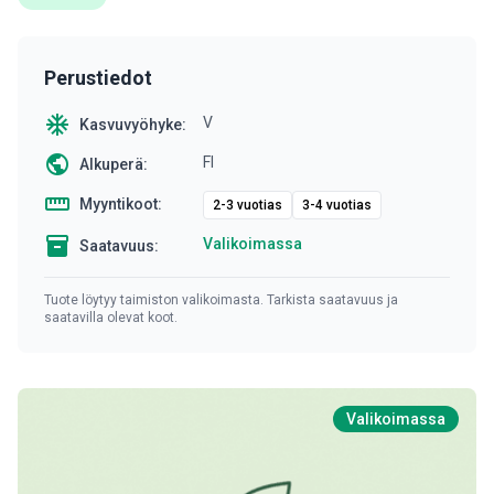
Perustiedot
ac_unit
V
Kasvuvyöhyke:
public
FI
Alkuperä:
straighten
Myyntikoot:
2-3 vuotias
3-4 vuotias
inventory
Valikoimassa
Saatavuus:
Tuote löytyy taimiston valikoimasta. Tarkista saatavuus ja
saatavilla olevat koot.
Valikoimassa