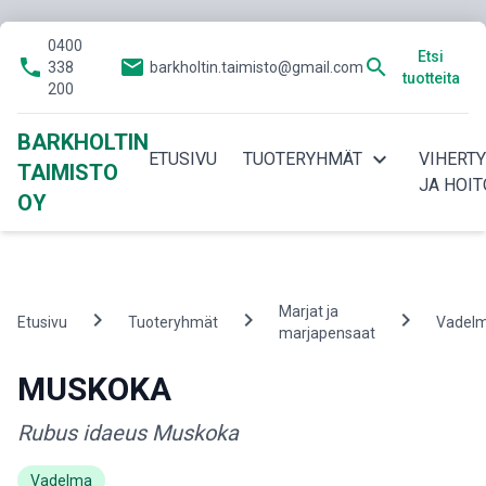
0400
Etsi
phone
email
search
338
barkholtin.taimisto@gmail.com
tuotteita
200
BARKHOLTIN
expand_more
ETUSIVU
TUOTERYHMÄT
VIHERT
TAIMISTO
JA HOIT
OY
Marjat ja
chevron_right
chevron_right
chevron_right
Etusivu
Tuoteryhmät
Vadel
marjapensaat
MUSKOKA
Rubus idaeus Muskoka
Vadelma