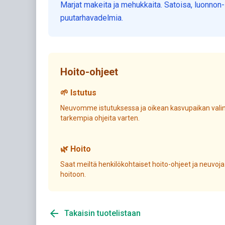
Marjat makeita ja mehukkaita. Satoisa, luonnon-
puutarhavadelmia.
Hoito-ohjeet
🌱 Istutus
Neuvomme istutuksessa ja oikean kasvupaikan valin
tarkempia ohjeita varten.
🌿 Hoito
Saat meiltä henkilökohtaiset hoito-ohjeet ja neuvoja
hoitoon.
arrow_back
Takaisin tuotelistaan