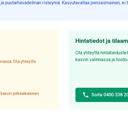
 ja puutarhavadelman risteymä. Kasvutavaltaa pensasmainen, ei ta
Hintatiedot ja tilaa
Ota yhteyttä hintatieduste
kasvin valinnassa ja hoido
nassa. Ota yhteyttä
 kasvin pitkäaikaiseen
phone
Soita 0400 338 2