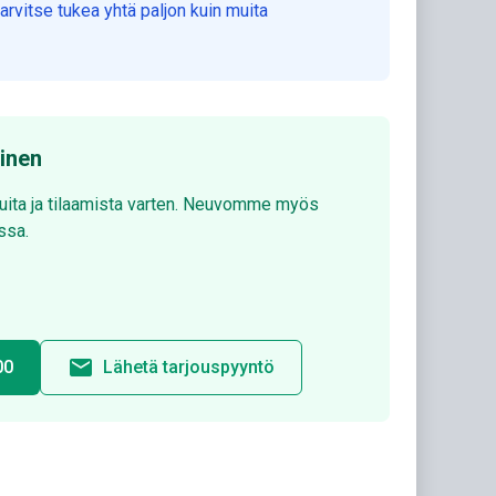
rvitse tukea yhtä paljon kuin muita
minen
luita ja tilaamista varten. Neuvomme myös
ssa.
email
00
Lähetä tarjouspyyntö