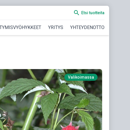
search
Etsi tuotteita
TYMISVYÖHYKKEET
YRITYS
YHTEYDENOTTO
Valikoimassa