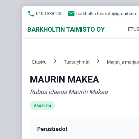
phone
email
0400 338 200
barkholtin.taimisto@gmail.com
BARKHOLTIN TAIMISTO OY
ETUS
chevron_right
chevron_right
Etusivu
Tuoteryhmät
Marjat ja marja
MAURIN MAKEA
Rubus idaeus Maurin Makea
Vadelma
Perustiedot