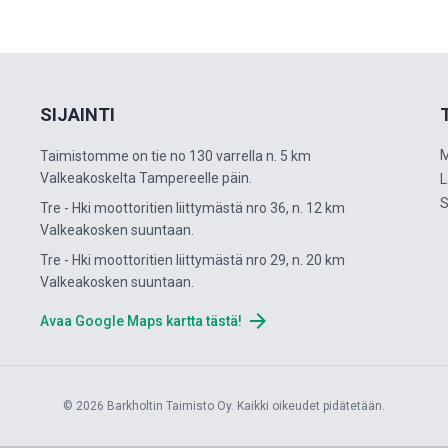
SIJAINTI
M
Taimistomme on tie no 130 varrella n. 5 km
Valkeakoskelta Tampereelle päin.
L
S
Tre - Hki moottoritien liittymästä nro 36, n. 12 km
Valkeakosken suuntaan.
Tre - Hki moottoritien liittymästä nro 29, n. 20 km
Valkeakosken suuntaan.
arrow_forward
Avaa Google Maps kartta tästä!
© 2026 Barkholtin Taimisto Oy. Kaikki oikeudet pidätetään.