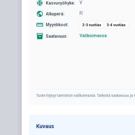
ac_unit
V
Kasvuvyöhyke:
public
FI
Alkuperä:
straighten
Myyntikoot:
2-3 vuotias
3-4 vuotias
inventory
Valikoimassa
Saatavuus:
Tuote löytyy taimiston valikoimasta. Tarkista saatavuus ja s
Kuvaus