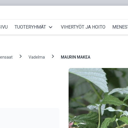
expand_more
IVU
TUOTERYHMÄT
VIHERTYÖT JA HOITO
MENES
chevron_right
chevron_right
pensaat
Vadelma
MAURIN MAKEA