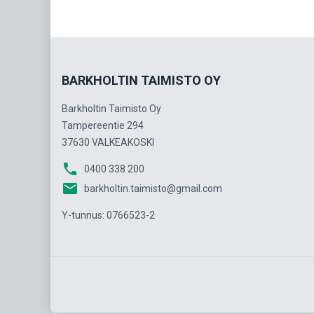
BARKHOLTIN TAIMISTO OY
Barkholtin Taimisto Oy
Tampereentie 294
37630 VALKEAKOSKI
phone
0400 338 200
email
barkholtin.taimisto@gmail.com
Y-tunnus: 0766523-2