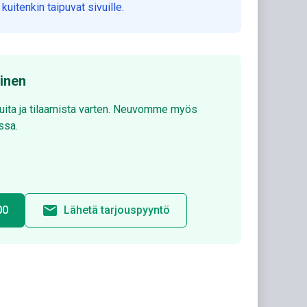
itenkin taipuvat sivuille.
minen
luita ja tilaamista varten. Neuvomme myös
ssa.
email
00
Lähetä tarjouspyyntö