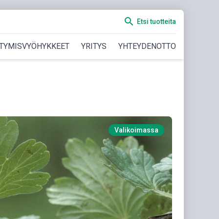
search
Etsi tuotteita
TYMISVYÖHYKKEET
YRITYS
YHTEYDENOTTO
Valikoimassa