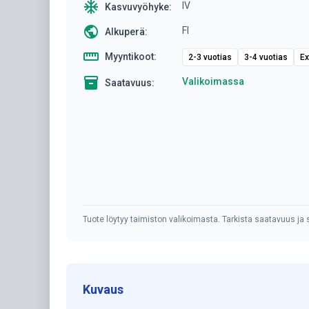
ac_unit
IV
Kasvuvyöhyke:
public
FI
Alkuperä:
straighten
Myyntikoot:
2-3 vuotias
3-4 vuotias
Ex
inventory
Valikoimassa
Saatavuus:
Tuote löytyy taimiston valikoimasta. Tarkista saatavuus ja s
Kuvaus