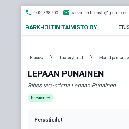
phone
email
0400 338 200
barkholtin.taimisto@gmail.com
BARKHOLTIN TAIMISTO OY
ETUS
chevron_right
chevron_right
Etusivu
Tuoteryhmät
Marjat ja marja
LEPAAN PUNAINEN
Ribes uva-crispa Lepaan Punainen
Karviainen
Perustiedot