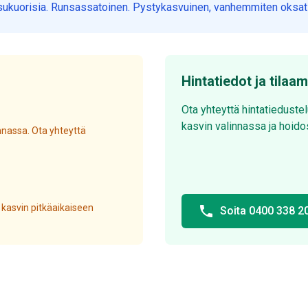
ukuorisia. Runsassatoinen. Pystykasvuinen, vanhemmiten oksat ku
Hintatiedot ja tilaa
Ota yhteyttä hintatieduste
kasvin valinnassa ja hoido
nassa. Ota yhteyttä
 kasvin pitkäaikaiseen
phone
Soita 0400 338 2