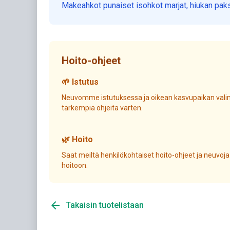
Makeahkot punaiset isohkot marjat, hiukan paks
Hoito-ohjeet
🌱 Istutus
Neuvomme istutuksessa ja oikean kasvupaikan valin
tarkempia ohjeita varten.
🌿 Hoito
Saat meiltä henkilökohtaiset hoito-ohjeet ja neuvoja
hoitoon.
arrow_back
Takaisin tuotelistaan