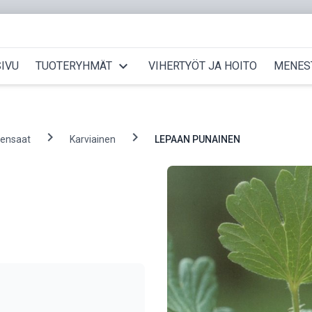
expand_more
IVU
TUOTERYHMÄT
VIHERTYÖT JA HOITO
MENES
chevron_right
chevron_right
pensaat
Karviainen
LEPAAN PUNAINEN