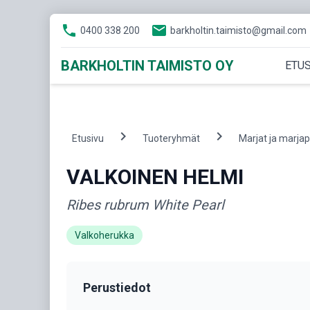
phone
email
0400 338 200
barkholtin.taimisto@gmail.com
BARKHOLTIN TAIMISTO OY
ETUS
chevron_right
chevron_right
Etusivu
Tuoteryhmät
Marjat ja marja
VALKOINEN HELMI
Ribes rubrum White Pearl
Valkoherukka
Perustiedot