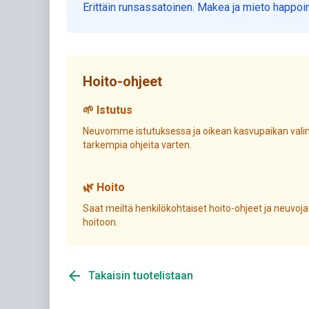
Erittäin runsassatoinen. Makea ja mieto happoi
Hoito-ohjeet
🌱 Istutus
Neuvomme istutuksessa ja oikean kasvupaikan valin
tarkempia ohjeita varten.
🌿 Hoito
Saat meiltä henkilökohtaiset hoito-ohjeet ja neuvoja
hoitoon.
arrow_back
Takaisin tuotelistaan