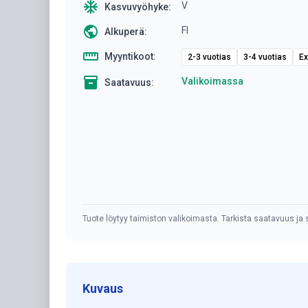
ac_unit
V
Kasvuvyöhyke:
public
FI
Alkuperä:
straighten
Myyntikoot:
2-3 vuotias
3-4 vuotias
Ex
inventory
Valikoimassa
Saatavuus:
Tuote löytyy taimiston valikoimasta. Tarkista saatavuus ja s
Kuvaus