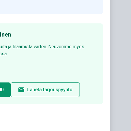
minen
luita ja tilaamista varten. Neuvomme myös
ssa.
email
00
Lähetä tarjouspyyntö