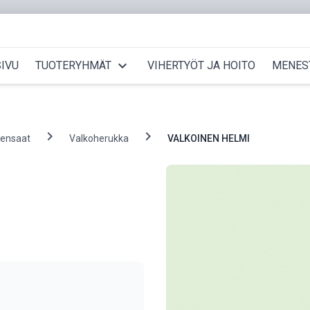
expand_more
IVU
TUOTERYHMÄT
VIHERTYÖT JA HOITO
MENES
chevron_right
chevron_right
pensaat
Valkoherukka
VALKOINEN HELMI