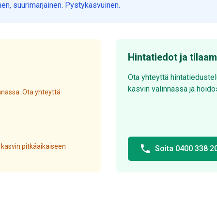
nen, suurimarjainen. Pystykasvuinen.
Hintatiedot ja tilaa
Ota yhteyttä hintatieduste
kasvin valinnassa ja hoido
nassa. Ota yhteyttä
 kasvin pitkäaikaiseen
phone
Soita 0400 338 2