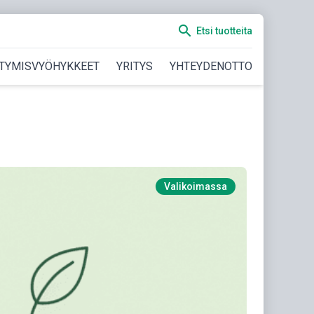
search
Etsi tuotteita
TYMISVYÖHYKKEET
YRITYS
YHTEYDENOTTO
Valikoimassa