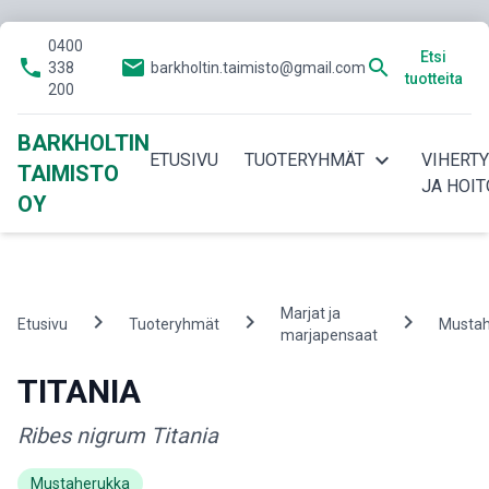
0400
Etsi
phone
email
search
338
barkholtin.taimisto@gmail.com
tuotteita
200
BARKHOLTIN
expand_more
ETUSIVU
TUOTERYHMÄT
VIHERT
TAIMISTO
JA HOIT
OY
Marjat ja
chevron_right
chevron_right
chevron_right
Etusivu
Tuoteryhmät
Mustah
marjapensaat
TITANIA
Ribes nigrum Titania
Mustaherukka