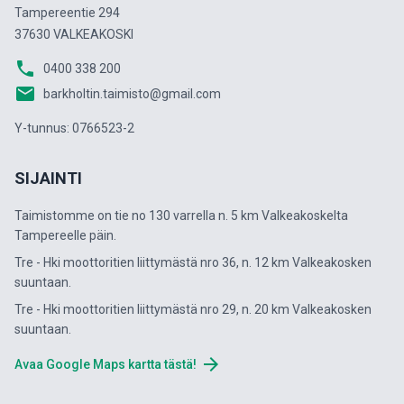
Tampereentie 294
37630 VALKEAKOSKI
phone
0400 338 200
email
barkholtin.taimisto@gmail.com
Y-tunnus: 0766523-2
SIJAINTI
Taimistomme on tie no 130 varrella n. 5 km Valkeakoskelta
Tampereelle päin.
Tre - Hki moottoritien liittymästä nro 36, n. 12 km Valkeakosken
suuntaan.
Tre - Hki moottoritien liittymästä nro 29, n. 20 km Valkeakosken
suuntaan.
arrow_forward
Avaa Google Maps kartta tästä!