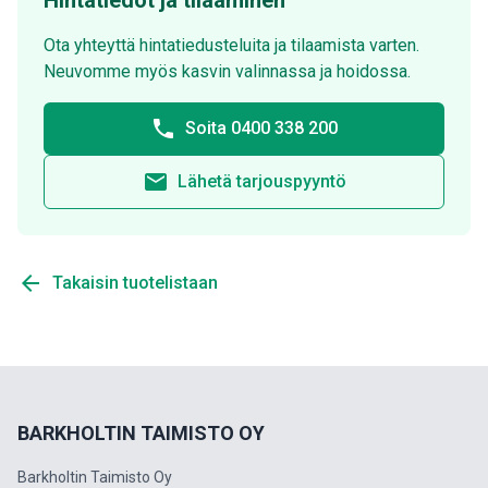
Hintatiedot ja tilaaminen
Ota yhteyttä hintatiedusteluita ja tilaamista varten.
Neuvomme myös kasvin valinnassa ja hoidossa.
phone
Soita 0400 338 200
email
Lähetä tarjouspyyntö
arrow_back
Takaisin tuotelistaan
BARKHOLTIN TAIMISTO OY
Barkholtin Taimisto Oy