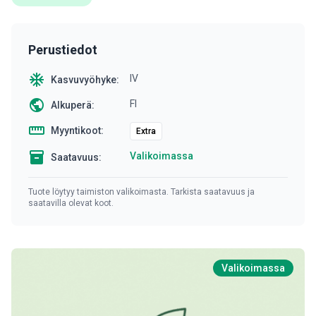
Perustiedot
ac_unit
IV
Kasvuvyöhyke:
public
FI
Alkuperä:
straighten
Myyntikoot:
Extra
inventory
Valikoimassa
Saatavuus:
Tuote löytyy taimiston valikoimasta. Tarkista saatavuus ja
saatavilla olevat koot.
Valikoimassa