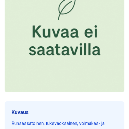
Kuvaus
Runsassatoinen, tukevaoksainen, voimakas- ja