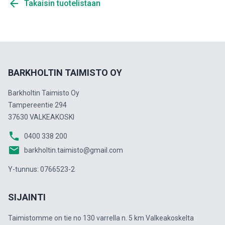
arrow_back
Takaisin tuotelistaan
BARKHOLTIN TAIMISTO OY
Barkholtin Taimisto Oy
Tampereentie 294
37630 VALKEAKOSKI
phone
0400 338 200
email
barkholtin.taimisto@gmail.com
Y-tunnus: 0766523-2
SIJAINTI
Taimistomme on tie no 130 varrella n. 5 km Valkeakoskelta