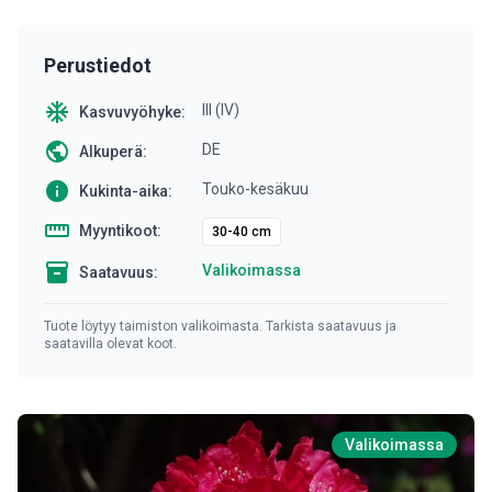
Perustiedot
ac_unit
III (IV)
Kasvuvyöhyke:
public
DE
Alkuperä:
info
Touko-kesäkuu
Kukinta-aika:
straighten
Myyntikoot:
30-40 cm
inventory
Valikoimassa
Saatavuus:
Tuote löytyy taimiston valikoimasta. Tarkista saatavuus ja
saatavilla olevat koot.
Valikoimassa