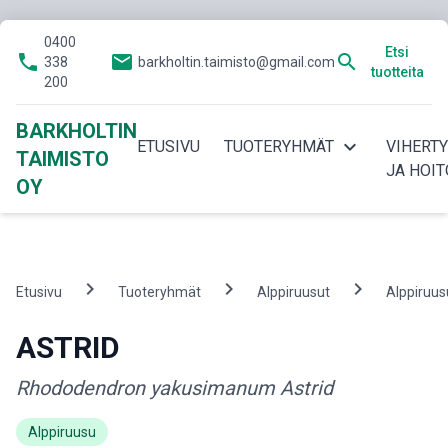
0400
Etsi
phone
email
search
338
barkholtin.taimisto@gmail.com
tuotteita
200
BARKHOLTIN
expand_more
ETUSIVU
TUOTERYHMÄT
VIHERT
TAIMISTO
JA HOIT
OY
chevron_right
chevron_right
chevron_right
Etusivu
Tuoteryhmät
Alppiruusut
Alppiruus
ASTRID
Rhododendron yakusimanum Astrid
Alppiruusu