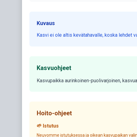
Kuvaus
Kasvi ei ole altis kevätahavalle, koska lehdet 
Kasvuohjeet
Kasvupaikka aurinkoinen-puolivarjoinen, kasvualu
Hoito-ohjeet
🌱 Istutus
Neuvomme istutuksessa ja oikean kasvupaikan valin