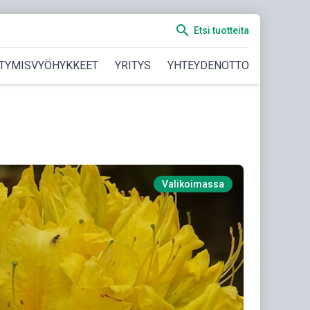
search
Etsi tuotteita
TYMISVYÖHYKKEET
YRITYS
YHTEYDENOTTO
Valikoimassa