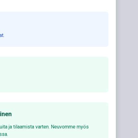
at.
minen
luita ja tilaamista varten. Neuvomme myös
ssa.