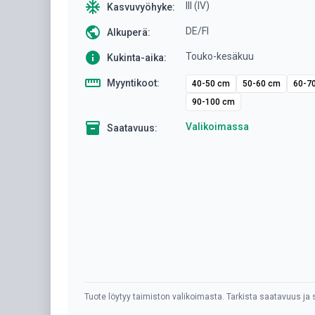
ac_unit
III (IV)
Kasvuvyöhyke:
public
DE/FI
Alkuperä:
info
Touko-kesäkuu
Kukinta-aika:
straighten
Myyntikoot:
40-50 cm
50-60 cm
60-7
90-100 cm
inventory
Valikoimassa
Saatavuus:
Tuote löytyy taimiston valikoimasta. Tarkista saatavuus ja s