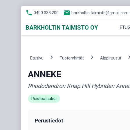
phone
email
0400 338 200
barkholtin.taimisto@gmail.com
BARKHOLTIN TAIMISTO OY
ETUS
chevron_right
chevron_right
chevron
Etusivu
Tuoteryhmät
Alppiruusut
ANNEKE
Rhododendron Knap Hill Hybriden Anne
Puistoatsalea
Perustiedot