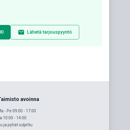
email
00
Lähetä tarjouspyyntö
Taimisto avoinna
a - Pe 09:00 - 17:00
a 10:00 - 14:00
u ja pyhät suljettu