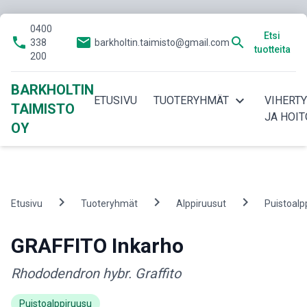
0400
Etsi
phone
email
search
338
barkholtin.taimisto@gmail.com
tuotteita
200
BARKHOLTIN
expand_more
ETUSIVU
TUOTERYHMÄT
VIHERT
TAIMISTO
JA HOIT
OY
chevron_right
chevron_right
chevron_right
Etusivu
Tuoteryhmät
Alppiruusut
Puistoalp
GRAFFITO Inkarho
Rhododendron hybr. Graffito
Puistoalppiruusu