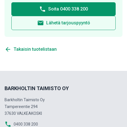
phone
Soita 0400 338 200
email
Lähetä tarjouspyyntö
arrow_back
Takaisin tuotelistaan
BARKHOLTIN TAIMISTO OY
Barkholtin Taimisto Oy
Tampereentie 294
37630 VALKEAKOSKI
phone
0400 338 200