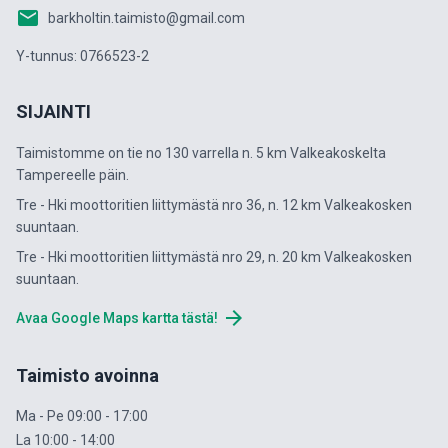
email
barkholtin.taimisto@gmail.com
Y-tunnus: 0766523-2
SIJAINTI
Taimistomme on tie no 130 varrella n. 5 km Valkeakoskelta
Tampereelle päin.
Tre - Hki moottoritien liittymästä nro 36, n. 12 km Valkeakosken
suuntaan.
Tre - Hki moottoritien liittymästä nro 29, n. 20 km Valkeakosken
suuntaan.
arrow_forward
Avaa Google Maps kartta tästä!
Taimisto avoinna
Ma - Pe 09:00 - 17:00
La 10:00 - 14:00