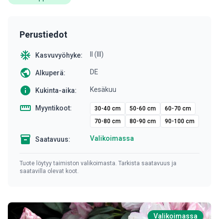
Perustiedot
ac_unit
II (III)
Kasvuvyöhyke:
public
DE
Alkuperä:
info
Kesäkuu
Kukinta-aika:
straighten
Myyntikoot:
30-40 cm
50-60 cm
60-70 cm
70-80 cm
80-90 cm
90-100 cm
inventory
Valikoimassa
Saatavuus:
Tuote löytyy taimiston valikoimasta. Tarkista saatavuus ja
saatavilla olevat koot.
Valikoimassa