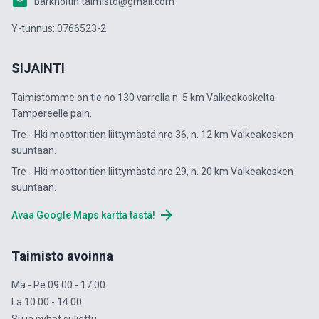
email
barkholtin.taimisto@gmail.com
Y-tunnus: 0766523-2
SIJAINTI
Taimistomme on tie no 130 varrella n. 5 km Valkeakoskelta
Tampereelle päin.
Tre - Hki moottoritien liittymästä nro 36, n. 12 km Valkeakosken
suuntaan.
Tre - Hki moottoritien liittymästä nro 29, n. 20 km Valkeakosken
suuntaan.
arrow_forward
Avaa Google Maps kartta tästä!
Taimisto avoinna
Ma - Pe 09:00 - 17:00
La 10:00 - 14:00