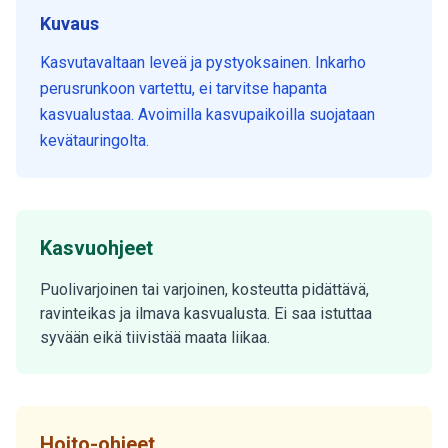
Kuvaus
Kasvutavaltaan leveä ja pystyoksainen. Inkarho
perusrunkoon vartettu, ei tarvitse hapanta
kasvualustaa. Avoimilla kasvupaikoilla suojataan
kevätauringolta.
Kasvuohjeet
Puolivarjoinen tai varjoinen, kosteutta pidättävä,
ravinteikas ja ilmava kasvualusta. Ei saa istuttaa
syvään eikä tiivistää maata liikaa.
Hoito-ohjeet