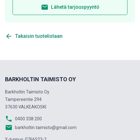
email
Lähetä tarjouspyyntö
arrow_back
Takaisin tuotelistaan
BARKHOLTIN TAIMISTO OY
Barkholtin Taimisto Oy
Tampereentie 294
37630 VALKEAKOSKI
phone
0400 338 200
email
barkholtin.taimisto@gmail.com
Y-tunnus: 0766523-2