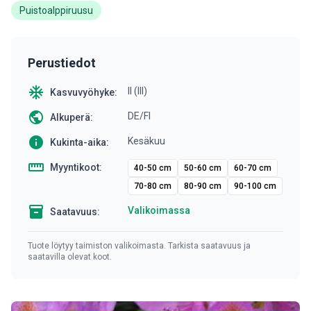
Puistoalppiruusu
Perustiedot
ac_unit
II (III)
Kasvuvyöhyke:
public
DE/FI
Alkuperä:
info
Kesäkuu
Kukinta-aika:
straighten
Myyntikoot:
40-50 cm
50-60 cm
60-70 cm
70-80 cm
80-90 cm
90-100 cm
inventory
Valikoimassa
Saatavuus:
Tuote löytyy taimiston valikoimasta. Tarkista saatavuus ja
saatavilla olevat koot.