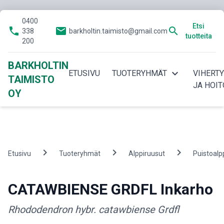
0400
Etsi
phone
email
search
338
barkholtin.taimisto@gmail.com
tuotteita
200
BARKHOLTIN
expand_more
ETUSIVU
TUOTERYHMÄT
VIHERT
TAIMISTO
JA HOIT
OY
chevron_right
chevron_right
chevron_right
Etusivu
Tuoteryhmät
Alppiruusut
Puistoalp
CATAWBIENSE GRDFL Inkarho
Rhododendron hybr. catawbiense Grdfl