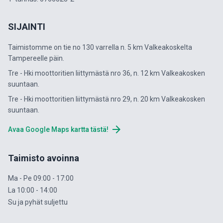
SIJAINTI
Taimistomme on tie no 130 varrella n. 5 km Valkeakoskelta
Tampereelle päin.
Tre - Hki moottoritien liittymästä nro 36, n. 12 km Valkeakosken
suuntaan.
Tre - Hki moottoritien liittymästä nro 29, n. 20 km Valkeakosken
suuntaan.
arrow_forward
Avaa Google Maps kartta tästä!
Taimisto avoinna
Ma - Pe 09:00 - 17:00
La 10:00 - 14:00
Su ja pyhät suljettu