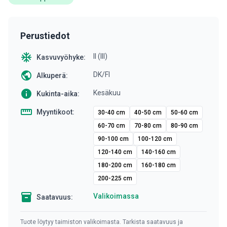
Perustiedot
ac_unit
II (III)
Kasvuvyöhyke:
public
DK/FI
Alkuperä:
info
Kesäkuu
Kukinta-aika:
straighten
Myyntikoot:
30-40 cm
40-50 cm
50-60 cm
60-70 cm
70-80 cm
80-90 cm
90-100 cm
100-120 cm
120-140 cm
140-160 cm
180-200 cm
160-180 cm
200-225 cm
inventory
Valikoimassa
Saatavuus:
Tuote löytyy taimiston valikoimasta. Tarkista saatavuus ja