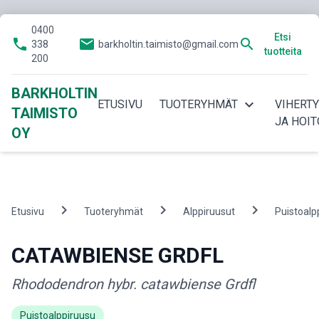
0400
Etsi
phone
email
search
338
barkholtin.taimisto@gmail.com
tuotteita
200
BARKHOLTIN
expand_more
ETUSIVU
TUOTERYHMÄT
VIHERT
TAIMISTO
JA HOIT
OY
chevron_right
chevron_right
chevron_right
Etusivu
Tuoteryhmät
Alppiruusut
Puistoalp
CATAWBIENSE GRDFL
Rhododendron hybr. catawbiense Grdfl
Puistoalppiruusu