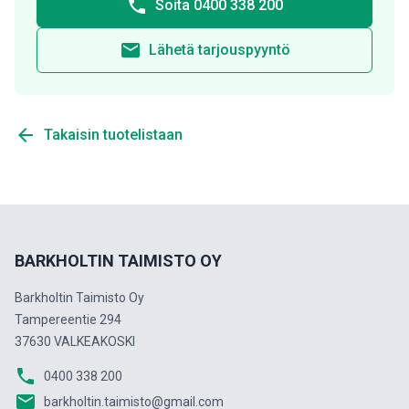
phone
Soita 0400 338 200
email
Lähetä tarjouspyyntö
arrow_back
Takaisin tuotelistaan
BARKHOLTIN TAIMISTO OY
Barkholtin Taimisto Oy
Tampereentie 294
37630 VALKEAKOSKI
phone
0400 338 200
email
barkholtin.taimisto@gmail.com