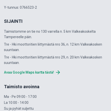
Y-tunnus: 0766523-2
SIJAINTI
Taimistomme on tie no 130 varrella n. 5 km Valkeakoskelta
Tampereelle päin.
Tre - Hki moottoritien liittymästä nro 36, n. 12 km Valkeakosken
suuntaan.
Tre - Hki moottoritien liittymästä nro 29, n. 20 km Valkeakosken
suuntaan.
arrow_forward
Avaa Google Maps kartta tästä!
Taimisto avoinna
Ma - Pe 09:00 - 17:00
La 10:00 - 14:00
Su ja pyhät suljettu