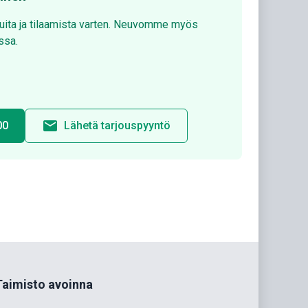
luita ja tilaamista varten. Neuvomme myös
ssa.
email
00
Lähetä tarjouspyyntö
Taimisto avoinna