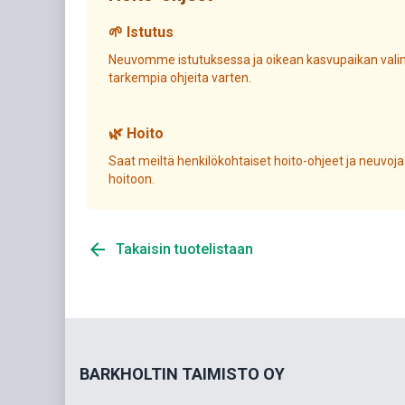
🌱 Istutus
Neuvomme istutuksessa ja oikean kasvupaikan valin
tarkempia ohjeita varten.
🌿 Hoito
Saat meiltä henkilökohtaiset hoito-ohjeet ja neuvoja
hoitoon.
arrow_back
Takaisin tuotelistaan
BARKHOLTIN TAIMISTO OY