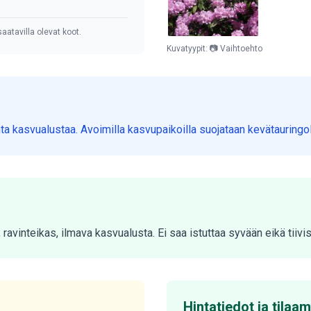
aatavilla olevat koot.
Kuvatyypit: 📷 Vaihtoehto
nta kasvualustaa. Avoimilla kasvupaikoilla suojataan kevätauringol
, ravinteikas, ilmava kasvualusta. Ei saa istuttaa syvään eikä tiivis
Hintatiedot ja tilaa