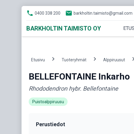
phone
email
0400 338 200
barkholtin.taimisto@gmail.com
BARKHOLTIN TAIMISTO OY
ETUS
chevron_right
chevron_right
chevron
Etusivu
Tuoteryhmät
Alppiruusut
BELLEFONTAINE Inkarho
Rhododendron hybr. Bellefontaine
Puistoalppiruusu
Perustiedot