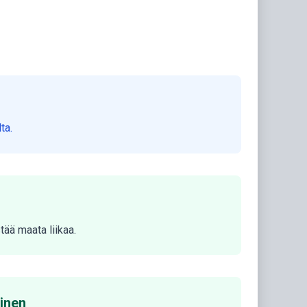
ta.
tää maata liikaa.
minen