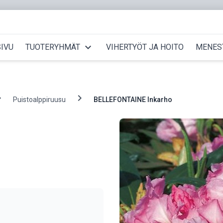
expand_more
IVU
TUOTERYHMÄT
VIHERTYÖT JA HOITO
MENES
_right
chevron_right
Puistoalppiruusu
BELLEFONTAINE Inkarho