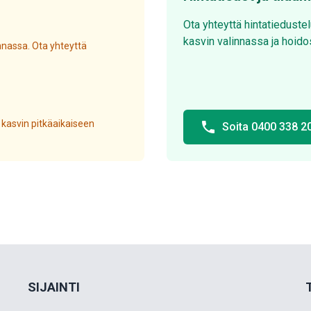
Ota yhteyttä hintatieduste
kasvin valinnassa ja hoido
nassa. Ota yhteyttä
 kasvin pitkäaikaiseen
phone
Soita 0400 338 2
SIJAINTI