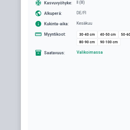
ac_unit
II (III)
Kasvuvyöhyke:
public
DE/FI
Alkuperä:
info
Kesäkuu
Kukinta-aika:
straighten
Myyntikoot:
30-40 cm
40-50 cm
50-6
80-90 cm
90-100 cm
inventory
Valikoimassa
Saatavuus: