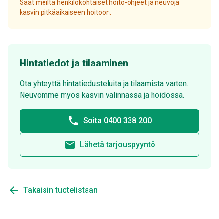
Saat meiltä henkilökohtaiset hoito-ohjeet ja neuvoja
kasvin pitkäaikaiseen hoitoon.
Hintatiedot ja tilaaminen
Ota yhteyttä hintatiedusteluita ja tilaamista varten.
Neuvomme myös kasvin valinnassa ja hoidossa.
phone
Soita 0400 338 200
email
Lähetä tarjouspyyntö
arrow_back
Takaisin tuotelistaan