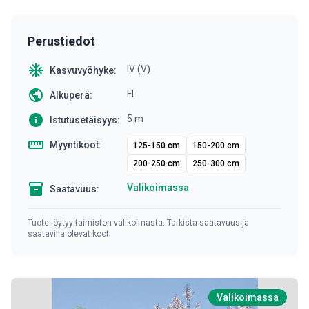
Perustiedot
ac_unit
IV (V)
Kasvuvyöhyke:
public
FI
Alkuperä:
info
5 m
Istutusetäisyys:
straighten
Myyntikoot:
125-150 cm
150-200 cm
200-250 cm
250-300 cm
inventory
Valikoimassa
Saatavuus:
Tuote löytyy taimiston valikoimasta. Tarkista saatavuus ja
saatavilla olevat koot.
Valikoimassa