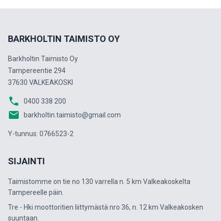
BARKHOLTIN TAIMISTO OY
Barkholtin Taimisto Oy
Tampereentie 294
37630 VALKEAKOSKI
phone
0400 338 200
email
barkholtin.taimisto@gmail.com
Y-tunnus: 0766523-2
SIJAINTI
Taimistomme on tie no 130 varrella n. 5 km Valkeakoskelta
Tampereelle päin.
Tre - Hki moottoritien liittymästä nro 36, n. 12 km Valkeakosken
suuntaan.