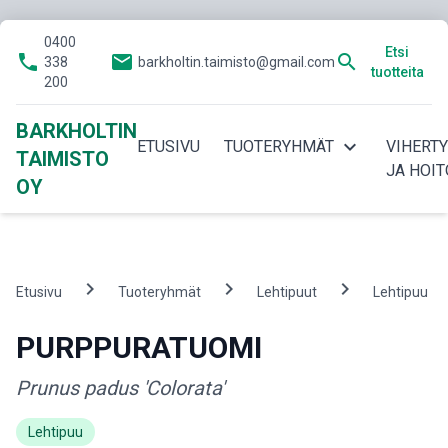
0400
Etsi
phone
email
search
338
barkholtin.taimisto@gmail.com
tuotteita
200
BARKHOLTIN
expand_more
ETUSIVU
TUOTERYHMÄT
VIHERT
TAIMISTO
JA HOIT
OY
chevron_right
chevron_right
chevron_right
ch
Etusivu
Tuoteryhmät
Lehtipuut
Lehtipuu
PURPPURATUOMI
Prunus padus 'Colorata'
Lehtipuu