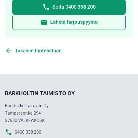
phone
Soita 0400 338 200
email
Lähetä tarjouspyyntö
arrow_back
Takaisin tuotelistaan
BARKHOLTIN TAIMISTO OY
Barkholtin Taimisto Oy
Tampereentie 294
37630 VALKEAKOSKI
phone
0400 338 200