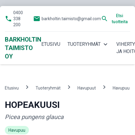
0400
Etsi
phone
email
search
338
barkholtin.taimisto@gmail.com
tuotteita
200
BARKHOLTIN
expand_more
ETUSIVU
TUOTERYHMÄT
VIHERT
TAIMISTO
JA HOIT
OY
chevron_right
chevron_right
chevron_right
c
Etusivu
Tuoteryhmät
Havupuut
Havupuu
HOPEAKUUSI
Picea pungens glauca
Havupuu