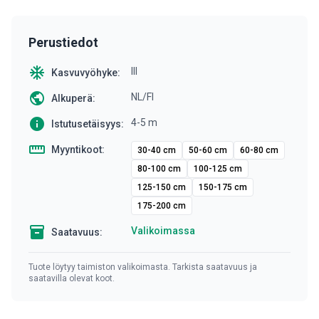
Perustiedot
ac_unit
III
Kasvuvyöhyke:
public
NL/FI
Alkuperä:
info
4-5 m
Istutusetäisyys:
straighten
Myyntikoot:
30-40 cm
50-60 cm
60-80 cm
80-100 cm
100-125 cm
125-150 cm
150-175 cm
175-200 cm
inventory
Valikoimassa
Saatavuus:
Tuote löytyy taimiston valikoimasta. Tarkista saatavuus ja
saatavilla olevat koot.