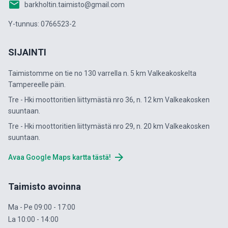
email
barkholtin.taimisto@gmail.com
Y-tunnus: 0766523-2
SIJAINTI
Taimistomme on tie no 130 varrella n. 5 km Valkeakoskelta
Tampereelle päin.
Tre - Hki moottoritien liittymästä nro 36, n. 12 km Valkeakosken
suuntaan.
Tre - Hki moottoritien liittymästä nro 29, n. 20 km Valkeakosken
suuntaan.
arrow_forward
Avaa Google Maps kartta tästä!
Taimisto avoinna
Ma - Pe 09:00 - 17:00
La 10:00 - 14:00