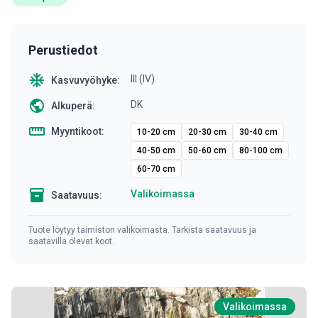
Perustiedot
ac_unit
III (IV)
Kasvuvyöhyke:
public
DK
Alkuperä:
straighten
Myyntikoot:
10-20 cm
20-30 cm
30-40 cm
40-50 cm
50-60 cm
80-100 cm
60-70 cm
inventory
Valikoimassa
Saatavuus:
Tuote löytyy taimiston valikoimasta. Tarkista saatavuus ja
saatavilla olevat koot.
Valikoimassa