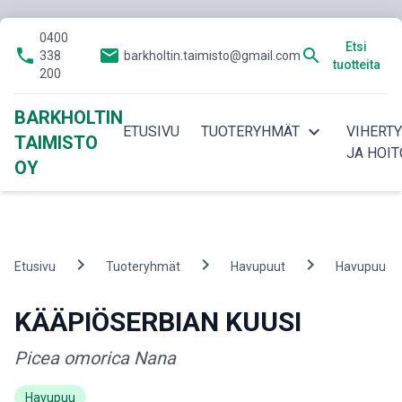
0400
Etsi
phone
email
search
338
barkholtin.taimisto@gmail.com
tuotteita
200
BARKHOLTIN
expand_more
ETUSIVU
TUOTERYHMÄT
VIHERT
TAIMISTO
JA HOIT
OY
chevron_right
chevron_right
chevron_right
c
Etusivu
Tuoteryhmät
Havupuut
Havupuu
KÄÄPIÖSERBIAN KUUSI
Picea omorica Nana
Havupuu