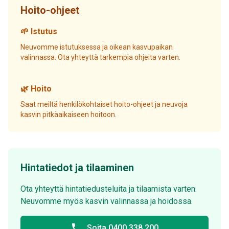
Hoito-ohjeet
🌱 Istutus
Neuvomme istutuksessa ja oikean kasvupaikan
valinnassa. Ota yhteyttä tarkempia ohjeita varten.
🌿 Hoito
Saat meiltä henkilökohtaiset hoito-ohjeet ja neuvoja
kasvin pitkäaikaiseen hoitoon.
Hintatiedot ja tilaaminen
Ota yhteyttä hintatiedusteluita ja tilaamista varten.
Neuvomme myös kasvin valinnassa ja hoidossa.
phone
Soita 0400 338 200