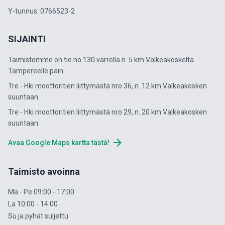
Y-tunnus: 0766523-2
SIJAINTI
Taimistomme on tie no 130 varrella n. 5 km Valkeakoskelta
Tampereelle päin.
Tre - Hki moottoritien liittymästä nro 36, n. 12 km Valkeakosken
suuntaan.
Tre - Hki moottoritien liittymästä nro 29, n. 20 km Valkeakosken
suuntaan.
arrow_forward
Avaa Google Maps kartta tästä!
Taimisto avoinna
Ma - Pe 09:00 - 17:00
La 10:00 - 14:00
Su ja pyhät suljettu