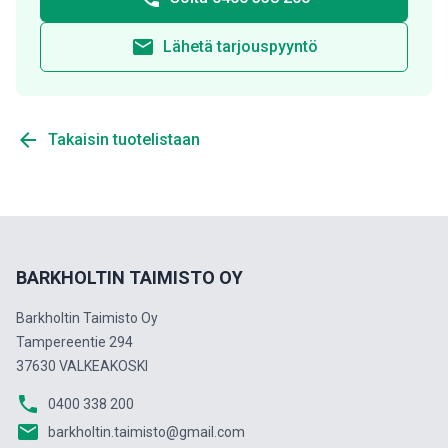
email
Lähetä tarjouspyyntö
arrow_back
Takaisin tuotelistaan
BARKHOLTIN TAIMISTO OY
Barkholtin Taimisto Oy
Tampereentie 294
37630 VALKEAKOSKI
phone
0400 338 200
email
barkholtin.taimisto@gmail.com