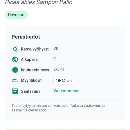
Picea abies Sampon Pallo
Havupuu
Perustiedot
ac_unit
VII
Kasvuvyöhyke:
public
FI
Alkuperä:
info
2-3 m
Istutusetäisyys:
straighten
Myyntikoot:
10-20 cm
inventory
Valikoimassa
Saatavuus:
Tuote löytyy taimiston valikoimasta. Tarkista saatavuus ja
saatavilla olevat koot.