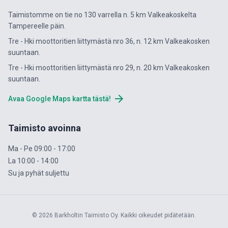
Taimistomme on tie no 130 varrella n. 5 km Valkeakoskelta
Tampereelle päin.
Tre - Hki moottoritien liittymästä nro 36, n. 12 km Valkeakosken
suuntaan.
Tre - Hki moottoritien liittymästä nro 29, n. 20 km Valkeakosken
suuntaan.
arrow_forward
Avaa Google Maps kartta tästä!
Taimisto avoinna
Ma - Pe 09:00 - 17:00
La 10:00 - 14:00
Su ja pyhät suljettu
© 2026 Barkholtin Taimisto Oy. Kaikki oikeudet pidätetään.