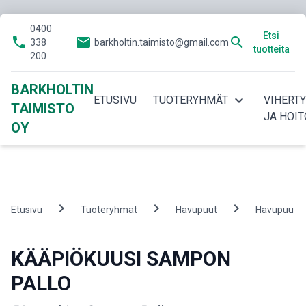
0400
Etsi
phone
email
search
338
barkholtin.taimisto@gmail.com
tuotteita
200
BARKHOLTIN
expand_more
ETUSIVU
TUOTERYHMÄT
VIHERT
TAIMISTO
JA HOIT
OY
chevron_right
chevron_right
chevron_right
c
Etusivu
Tuoteryhmät
Havupuut
Havupuu
KÄÄPIÖKUUSI SAMPON
PALLO