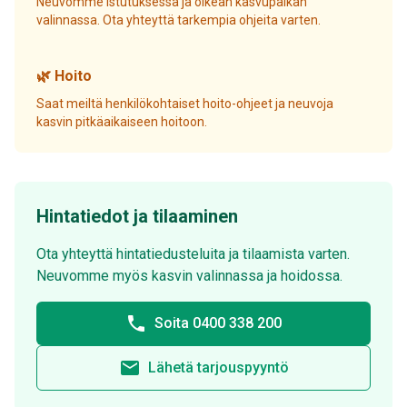
Neuvomme istutuksessa ja oikean kasvupaikan
valinnassa. Ota yhteyttä tarkempia ohjeita varten.
🌿 Hoito
Saat meiltä henkilökohtaiset hoito-ohjeet ja neuvoja
kasvin pitkäaikaiseen hoitoon.
Hintatiedot ja tilaaminen
Ota yhteyttä hintatiedusteluita ja tilaamista varten.
Neuvomme myös kasvin valinnassa ja hoidossa.
phone
Soita 0400 338 200
email
Lähetä tarjouspyyntö