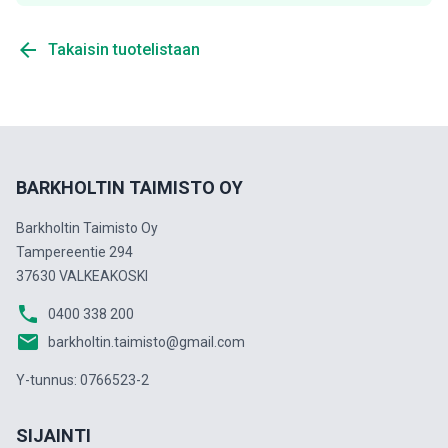
arrow_back
Takaisin tuotelistaan
BARKHOLTIN TAIMISTO OY
Barkholtin Taimisto Oy
Tampereentie 294
37630 VALKEAKOSKI
phone
0400 338 200
email
barkholtin.taimisto@gmail.com
Y-tunnus: 0766523-2
SIJAINTI