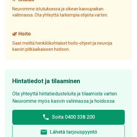
Neuvomme istutuksessa ja oikean kasvupaikan
valinnassa. Ota yhteyttä tarkempia ohjeita varten.
🌿 Hoito
Saat meiltä henkilökohtaiset hoito-ohjeet ja neuvoja
kasvin pitkäaikaiseen hoitoon.
Hintatiedot ja tilaaminen
Ota yhteyttä hintatiedusteluita ja tilaamista varten.
Neuvomme myös kasvin valinnassa ja hoidossa.
phone
Soita 0400 338 200
email
Lähetä tarjouspyyntö