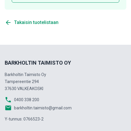
arrow_back
Takaisin tuotelistaan
BARKHOLTIN TAIMISTO OY
Barkholtin Taimisto Oy
Tampereentie 294
37630 VALKEAKOSKI
phone
0400 338 200
email
barkholtin.taimisto@gmail.com
Y-tunnus: 0766523-2