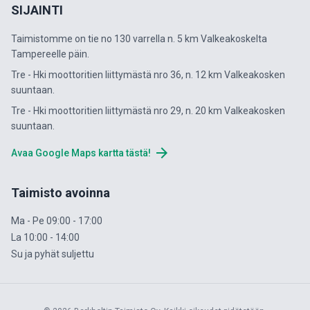
SIJAINTI
Taimistomme on tie no 130 varrella n. 5 km Valkeakoskelta
Tampereelle päin.
Tre - Hki moottoritien liittymästä nro 36, n. 12 km Valkeakosken
suuntaan.
Tre - Hki moottoritien liittymästä nro 29, n. 20 km Valkeakosken
suuntaan.
arrow_forward
Avaa Google Maps kartta tästä!
Taimisto avoinna
Ma - Pe 09:00 - 17:00
La 10:00 - 14:00
Su ja pyhät suljettu