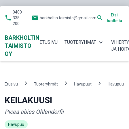
0400
Etsi
phone
email
search
338
barkholtin.taimisto@gmail.com
tuotteita
200
BARKHOLTIN
expand_more
ETUSIVU
TUOTERYHMÄT
VIHERT
TAIMISTO
JA HOIT
OY
chevron_right
chevron_right
chevron_right
c
Etusivu
Tuoteryhmät
Havupuut
Havupuu
KEILAKUUSI
Picea abies Ohlendorfii
Havupuu