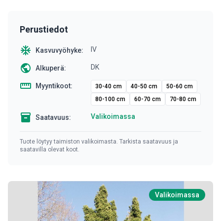
Perustiedot
ac_unit
IV
Kasvuvyöhyke:
public
DK
Alkuperä:
straighten
Myyntikoot:
30-40 cm
40-50 cm
50-60 cm
80-100 cm
60-70 cm
70-80 cm
inventory
Valikoimassa
Saatavuus:
Tuote löytyy taimiston valikoimasta. Tarkista saatavuus ja
saatavilla olevat koot.
Valikoimassa