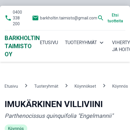
0400
Etsi
phone
email
search
338
barkholtin.taimisto@gmail.com
tuotteita
200
BARKHOLTIN
expand_more
ETUSIVU
TUOTERYHMÄT
VIHERT
TAIMISTO
JA HOIT
OY
chevron_right
chevron_right
chevron_right
Etusivu
Tuoteryhmät
Köynnökset
Köynnös
IMUKÄRKINEN VILLIVIINI
Parthenocissus quinquifolia "Engelmannii"
Köynnös