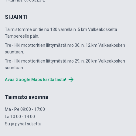
Y-tunnus: 0766523-2
SIJAINTI
Taimistomme on tie no 130 varrella n. 5 km Valkeakoskelta
Tampereelle päin.
Tre - Hki moottoritien liittymästä nro 36, n. 12 km Valkeakosken
suuntaan.
Tre - Hki moottoritien liittymästä nro 29, n. 20 km Valkeakosken
suuntaan.
arrow_forward
Avaa Google Maps kartta tästä!
Taimisto avoinna
Ma - Pe 09:00 - 17:00
La 10:00 - 14:00
Su ja pyhät suljettu