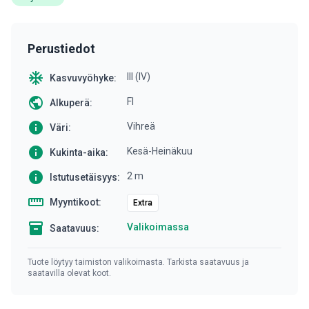
Perustiedot
ac_unit
III (IV)
Kasvuvyöhyke:
public
FI
Alkuperä:
info
Vihreä
Väri:
info
Kesä-Heinäkuu
Kukinta-aika:
info
2 m
Istutusetäisyys:
straighten
Myyntikoot:
Extra
inventory
Valikoimassa
Saatavuus:
Tuote löytyy taimiston valikoimasta. Tarkista saatavuus ja
saatavilla olevat koot.