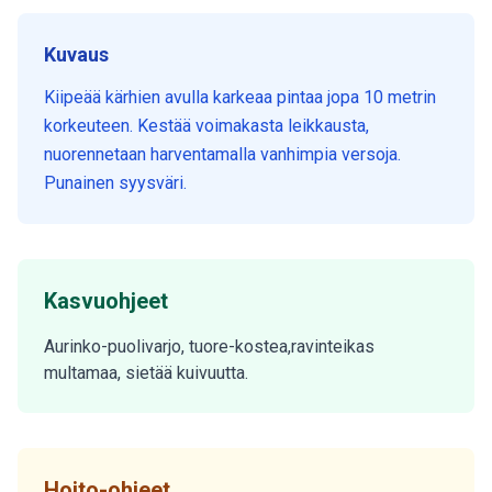
Kuvaus
Kiipeää kärhien avulla karkeaa pintaa jopa 10 metrin
korkeuteen. Kestää voimakasta leikkausta,
nuorennetaan harventamalla vanhimpia versoja.
Punainen syysväri.
Kasvuohjeet
Aurinko-puolivarjo, tuore-kostea,ravinteikas
multamaa, sietää kuivuutta.
Hoito-ohjeet