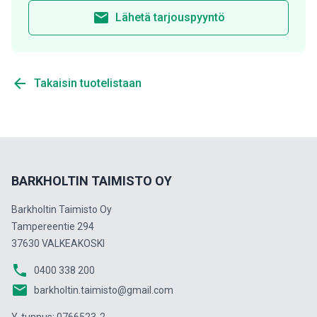
email
Lähetä tarjouspyyntö
arrow_back
Takaisin tuotelistaan
BARKHOLTIN TAIMISTO OY
Barkholtin Taimisto Oy
Tampereentie 294
37630 VALKEAKOSKI
phone
0400 338 200
email
barkholtin.taimisto@gmail.com