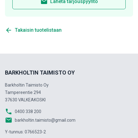
email
Lähetä tarjouspyyntö
arrow_back
Takaisin tuotelistaan
BARKHOLTIN TAIMISTO OY
Barkholtin Taimisto Oy
Tampereentie 294
37630 VALKEAKOSKI
phone
0400 338 200
email
barkholtin.taimisto@gmail.com
Y-tunnus: 0766523-2