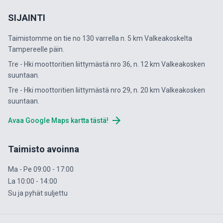
SIJAINTI
Taimistomme on tie no 130 varrella n. 5 km Valkeakoskelta
Tampereelle päin.
Tre - Hki moottoritien liittymästä nro 36, n. 12 km Valkeakosken
suuntaan.
Tre - Hki moottoritien liittymästä nro 29, n. 20 km Valkeakosken
suuntaan.
arrow_forward
Avaa Google Maps kartta tästä!
Taimisto avoinna
Ma - Pe 09:00 - 17:00
La 10:00 - 14:00
Su ja pyhät suljettu