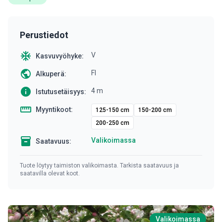
Perustiedot
ac_unit
V
Kasvuvyöhyke:
public
FI
Alkuperä:
info
4 m
Istutusetäisyys:
straighten
Myyntikoot:
125-150 cm
150-200 cm
200-250 cm
inventory
Valikoimassa
Saatavuus:
Tuote löytyy taimiston valikoimasta. Tarkista saatavuus ja
saatavilla olevat koot.
Valikoimassa