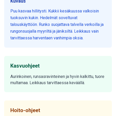
Kuvaus
Puu kasvaa hillitysti. Kukkii kesäkuussa valkoisin
tuoksuvin kukin. Hedelmät soveltuvat
talouskäyttöön. Runko suojattava talvella verkoilla ja
rungonsuojalla myyriltä ja jäniksiltä. Leikkaus vain
tarvittaessa harventaen vanhimpia oksia.
Kasvuohjeet
Aurinkoinen, runsasravinteinen ja hyvin kalkittu, tuore
multamaa. Leikkaus tarvittaessa keväällä.
Hoito-ohjeet