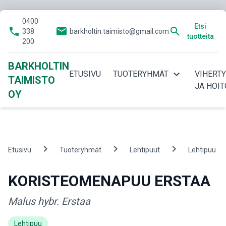
0400
Etsi
phone
email
search
338
barkholtin.taimisto@gmail.com
tuotteita
200
BARKHOLTIN
expand_more
ETUSIVU
TUOTERYHMÄT
VIHERT
TAIMISTO
JA HOIT
OY
chevron_right
chevron_right
chevron_right
ch
Etusivu
Tuoteryhmät
Lehtipuut
Lehtipuu
KORISTEOMENAPUU ERSTAA
Malus hybr. Erstaa
Lehtipuu