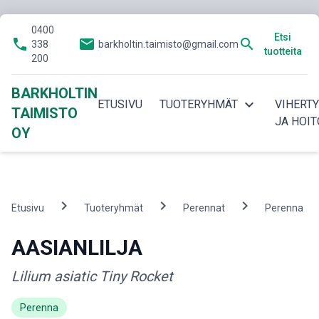
0400
Etsi
phone
email
search
338
barkholtin.taimisto@gmail.com
tuotteita
200
BARKHOLTIN
expand_more
ETUSIVU
TUOTERYHMÄT
VIHERT
TAIMISTO
JA HOIT
OY
chevron_right
chevron_right
chevron_right
che
Etusivu
Tuoteryhmät
Perennat
Perenna
AASIANLILJA
Lilium asiatic Tiny Rocket
Perenna