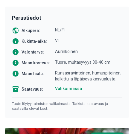
Perustiedot
public
NL/FI
Alkuperä:
info
VI-
Kukinta-aika:
info
Aurinkoinen
Valontarve:
info
Tuore, multasyvyys 30-40 cm
Maan kosteus:
info
Runsasravinteinen, humuspitoinen,
Maan laatu:
kalkittu ja läpäisevä kasvualusta
inventory
Valikoimassa
Saatavuus:
Tuote löytyy taimiston valikoimasta. Tarkista saatavuus ja
saatavilla olevat koot.