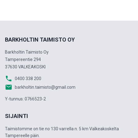
BARKHOLTIN TAIMISTO OY
Barkholtin Taimisto Oy
Tampereentie 294
37630 VALKEAKOSKI
phone
0400 338 200
email
barkholtin.taimisto@gmail.com
Y-tunnus: 0766523-2
SIJAINTI
Taimistomme on tie no 130 varrella n. 5 km Valkeakoskelta
Tampereelle päin.