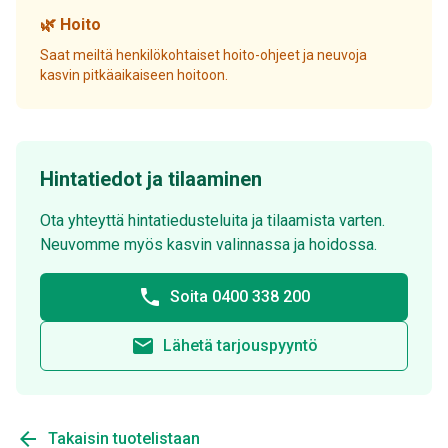
🌿 Hoito
Saat meiltä henkilökohtaiset hoito-ohjeet ja neuvoja
kasvin pitkäaikaiseen hoitoon.
Hintatiedot ja tilaaminen
Ota yhteyttä hintatiedusteluita ja tilaamista varten.
Neuvomme myös kasvin valinnassa ja hoidossa.
phone
Soita 0400 338 200
email
Lähetä tarjouspyyntö
arrow_back
Takaisin tuotelistaan