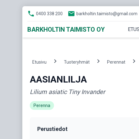
phone
email
0400 338 200
barkholtin.taimisto@gmail.com
BARKHOLTIN TAIMISTO OY
ETUS
chevron_right
chevron_right
chevron_right
Etusivu
Tuoteryhmät
Perennat
AASIANLILJA
Lilium asiatic Tiny Invander
Perenna
Perustiedot