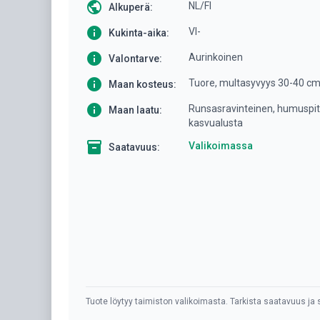
public
NL/FI
Alkuperä:
info
VI-
Kukinta-aika:
info
Aurinkoinen
Valontarve:
info
Tuore, multasyvyys 30-40 c
Maan kosteus:
info
Runsasravinteinen, humuspitoi
Maan laatu:
kasvualusta
inventory
Valikoimassa
Saatavuus:
Tuote löytyy taimiston valikoimasta. Tarkista saatavuus ja s