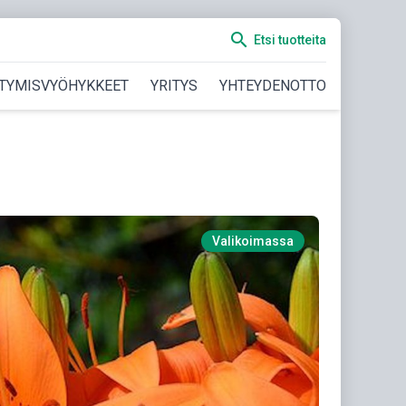
search
Etsi tuotteita
TYMISVYÖHYKKEET
YRITYS
YHTEYDENOTTO
Valikoimassa