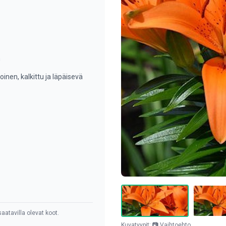
m
nen, kalkittu ja läpäisevä
aatavilla olevat koot.
Kuvatyypit: 📷 Vaihtoehto