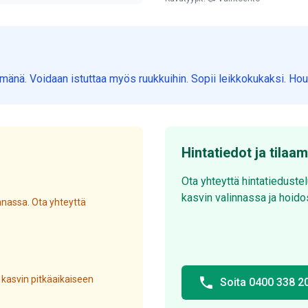
änä. Voidaan istuttaa myös ruukkuihin. Sopii leikkokukaksi. Hou
Hintatiedot ja tilaa
Ota yhteyttä hintatieduste
kasvin valinnassa ja hoido
nassa. Ota yhteyttä
 kasvin pitkäaikaiseen
phone
Soita 0400 338 2