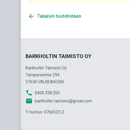
arrow_back
Takaisin tuotelistaan
BARKHOLTIN TAIMISTO OY
Barkholtin Taimisto Oy
Tampereentie 294
37630 VALKEAKOSKI
phone
0400 338 200
email
barkholtin.taimisto@gmail.com
Y-tunnus: 0766523-2