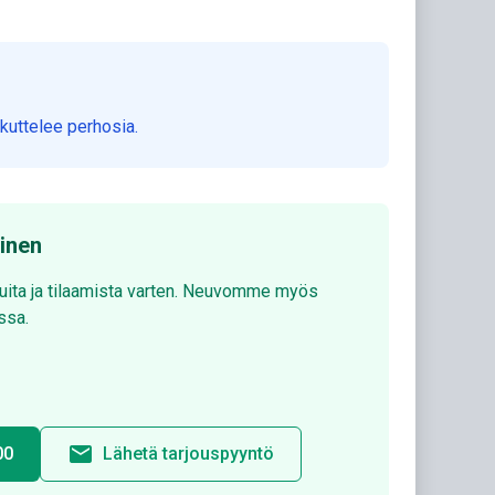
kuttelee perhosia.
minen
luita ja tilaamista varten. Neuvomme myös
ssa.
email
00
Lähetä tarjouspyyntö