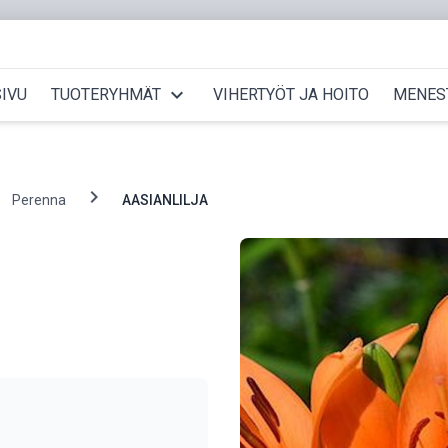
expand_more
IVU
TUOTERYHMÄT
VIHERTYÖT JA HOITO
MENES
chevron_right
Perenna
AASIANLILJA