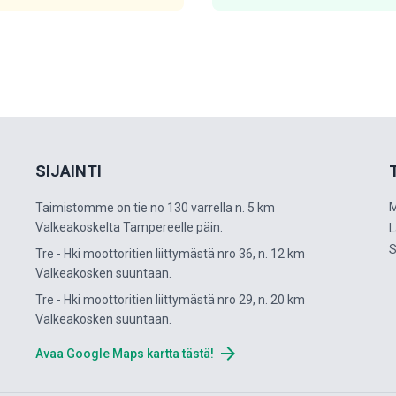
SIJAINTI
M
Taimistomme on tie no 130 varrella n. 5 km
Valkeakoskelta Tampereelle päin.
L
S
Tre - Hki moottoritien liittymästä nro 36, n. 12 km
Valkeakosken suuntaan.
Tre - Hki moottoritien liittymästä nro 29, n. 20 km
Valkeakosken suuntaan.
arrow_forward
Avaa Google Maps kartta tästä!