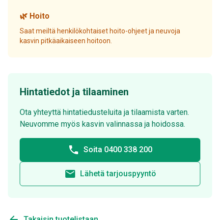
🌿 Hoito
Saat meiltä henkilökohtaiset hoito-ohjeet ja neuvoja
kasvin pitkäaikaiseen hoitoon.
Hintatiedot ja tilaaminen
Ota yhteyttä hintatiedusteluita ja tilaamista varten.
Neuvomme myös kasvin valinnassa ja hoidossa.
phone
Soita 0400 338 200
email
Lähetä tarjouspyyntö
arrow_back
Takaisin tuotelistaan