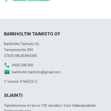
BARKHOLTIN TAIMISTO OY
Barkholtin Taimisto Oy
Tampereentie 294
37630 VALKEAKOSKI
phone
0400 338 200
email
barkholtin.taimisto@gmail.com
Y-tunnus: 0766523-2
SIJAINTI
Taimistomme on tie no 130 varrella n. 5 km Valkeakoskelta