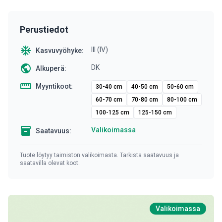
Perustiedot
ac_unit
III (IV)
Kasvuvyöhyke:
public
DK
Alkuperä:
straighten
Myyntikoot:
30-40 cm
40-50 cm
50-60 cm
60-70 cm
70-80 cm
80-100 cm
100-125 cm
125-150 cm
inventory
Valikoimassa
Saatavuus:
Tuote löytyy taimiston valikoimasta. Tarkista saatavuus ja
saatavilla olevat koot.
Valikoimassa