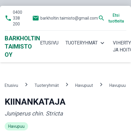
0400
Etsi
phone
email
search
338
barkholtin.taimisto@gmail.com
tuotteita
200
BARKHOLTIN
expand_more
ETUSIVU
TUOTERYHMÄT
VIHERT
TAIMISTO
JA HOIT
OY
chevron_right
chevron_right
chevron_right
c
Etusivu
Tuoteryhmät
Havupuut
Havupuu
KIINANKATAJA
Juniperus chin. Stricta
Havupuu