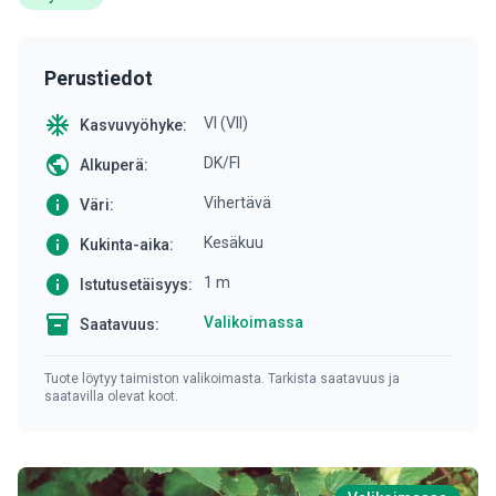
Perustiedot
ac_unit
VI (VII)
Kasvuvyöhyke:
public
DK/FI
Alkuperä:
info
Vihertävä
Väri:
info
Kesäkuu
Kukinta-aika:
info
1 m
Istutusetäisyys:
inventory
Valikoimassa
Saatavuus:
Tuote löytyy taimiston valikoimasta. Tarkista saatavuus ja
saatavilla olevat koot.