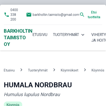
0400
Etsi
phone
email
search
338
barkholtin.taimisto@gmail.com
tuotteita
200
BARKHOLTIN
expand_more
ETUSIVU
TUOTERYHMÄT
VIHERT
TAIMISTO
JA HOIT
OY
chevron_right
chevron_right
chevron_right
Etusivu
Tuoteryhmät
Köynnökset
Köynnös
HUMALA NORDBRAU
Humulus lupulus Nordbrau
Köynnös