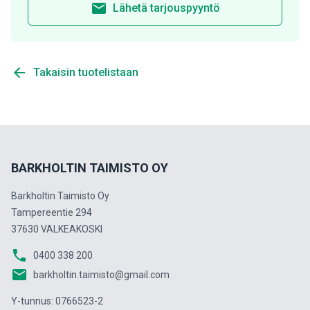
email
Lähetä tarjouspyyntö
arrow_back
Takaisin tuotelistaan
BARKHOLTIN TAIMISTO OY
Barkholtin Taimisto Oy
Tampereentie 294
37630 VALKEAKOSKI
phone
0400 338 200
email
barkholtin.taimisto@gmail.com
Y-tunnus: 0766523-2