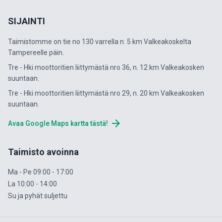
SIJAINTI
Taimistomme on tie no 130 varrella n. 5 km Valkeakoskelta
Tampereelle päin.
Tre - Hki moottoritien liittymästä nro 36, n. 12 km Valkeakosken
suuntaan.
Tre - Hki moottoritien liittymästä nro 29, n. 20 km Valkeakosken
suuntaan.
arrow_forward
Avaa Google Maps kartta tästä!
Taimisto avoinna
Ma - Pe 09:00 - 17:00
La 10:00 - 14:00
Su ja pyhät suljettu