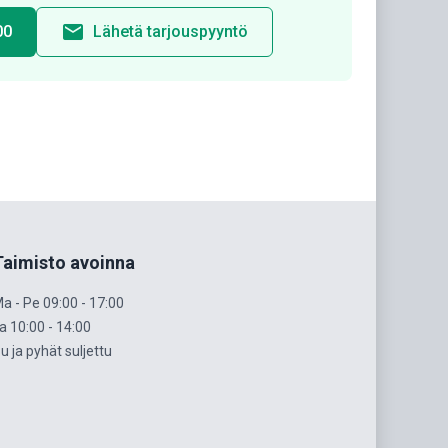
email
00
Lähetä tarjouspyyntö
Taimisto avoinna
a - Pe 09:00 - 17:00
a 10:00 - 14:00
u ja pyhät suljettu