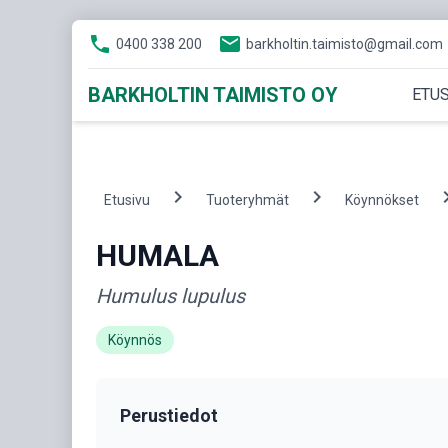
phone
email
0400 338 200
barkholtin.taimisto@gmail.com
BARKHOLTIN TAIMISTO OY
ETUS
chevron_right
chevron_right
chevron
Etusivu
Tuoteryhmät
Köynnökset
HUMALA
Humulus lupulus
Köynnös
Perustiedot