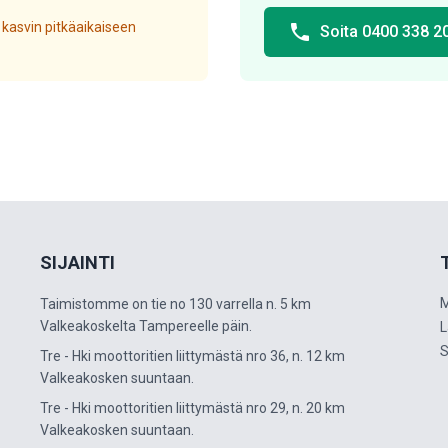
 kasvin pitkäaikaiseen
phone
Soita 0400 338 2
SIJAINTI
M
Taimistomme on tie no 130 varrella n. 5 km
Valkeakoskelta Tampereelle päin.
L
S
Tre - Hki moottoritien liittymästä nro 36, n. 12 km
Valkeakosken suuntaan.
Tre - Hki moottoritien liittymästä nro 29, n. 20 km
Valkeakosken suuntaan.