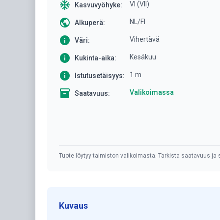
ac_unit
VI (VII)
Kasvuvyöhyke:
public
NL/FI
Alkuperä:
info
Vihertävä
Väri:
info
Kesäkuu
Kukinta-aika:
info
1 m
Istutusetäisyys:
inventory
Valikoimassa
Saatavuus:
Tuote löytyy taimiston valikoimasta. Tarkista saatavuus ja s
Kuvaus