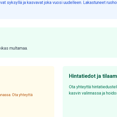
uvat syksyllä ja kasvavat joka vuosi uudelleen. Lakastuneet ruoh
teikas multamaa.
Hintatiedot ja tilaa
Ota yhteyttä hintatieduste
kasvin valinnassa ja hoido
nassa. Ota yhteyttä