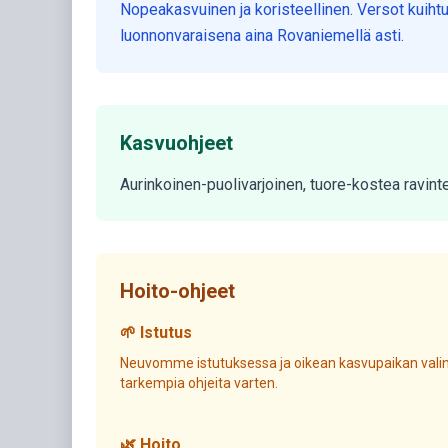
Nopeakasvuinen ja koristeellinen. Versot kuiht
luonnonvaraisena aina Rovaniemellä asti.
Kasvuohjeet
Aurinkoinen-puolivarjoinen, tuore-kostea ravin
Hoito-ohjeet
🌱 Istutus
Neuvomme istutuksessa ja oikean kasvupaikan valin
tarkempia ohjeita varten.
🌿 Hoito