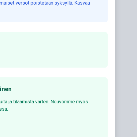
omaiset versot poistetaan syksyllä. Kasvaa
minen
luita ja tilaamista varten. Neuvomme myös
ssa.