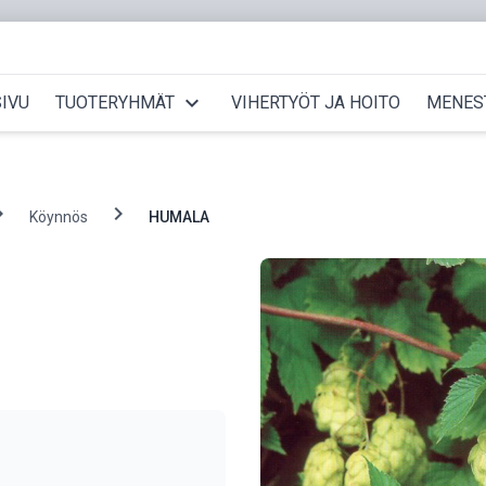
expand_more
IVU
TUOTERYHMÄT
VIHERTYÖT JA HOITO
MENES
_right
chevron_right
Köynnös
HUMALA