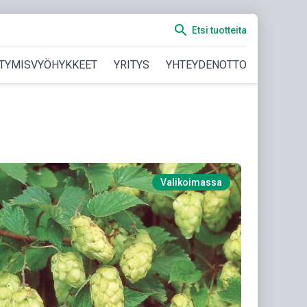
search
Etsi tuotteita
TYMISVYÖHYKKEET
YRITYS
YHTEYDENOTTO
Valikoimassa