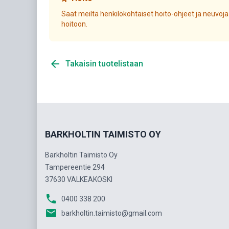
Saat meiltä henkilökohtaiset hoito-ohjeet ja neuvoja
hoitoon.
arrow_back
Takaisin tuotelistaan
BARKHOLTIN TAIMISTO OY
Barkholtin Taimisto Oy
Tampereentie 294
37630 VALKEAKOSKI
phone
0400 338 200
email
barkholtin.taimisto@gmail.com