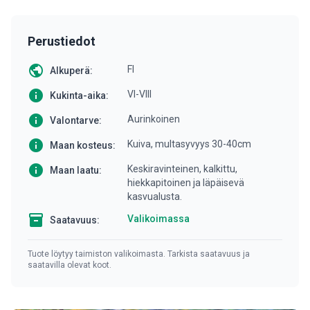
Perustiedot
public
FI
Alkuperä:
info
VI-VIII
Kukinta-aika:
info
Aurinkoinen
Valontarve:
info
Kuiva, multasyvyys 30-40cm
Maan kosteus:
info
Keskiravinteinen, kalkittu,
Maan laatu:
hiekkapitoinen ja läpäisevä
kasvualusta.
inventory
Valikoimassa
Saatavuus:
Tuote löytyy taimiston valikoimasta. Tarkista saatavuus ja
saatavilla olevat koot.