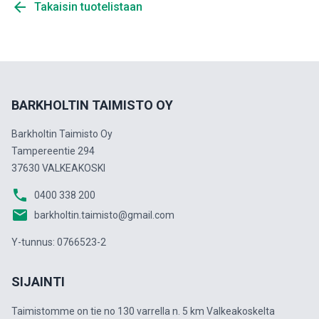
arrow_back
Takaisin tuotelistaan
BARKHOLTIN TAIMISTO OY
Barkholtin Taimisto Oy
Tampereentie 294
37630 VALKEAKOSKI
phone
0400 338 200
email
barkholtin.taimisto@gmail.com
Y-tunnus: 0766523-2
SIJAINTI
Taimistomme on tie no 130 varrella n. 5 km Valkeakoskelta