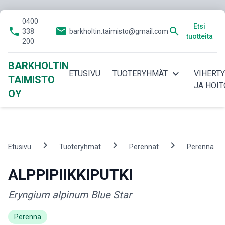
0400
Etsi
phone
email
search
338
barkholtin.taimisto@gmail.com
tuotteita
200
BARKHOLTIN
expand_more
ETUSIVU
TUOTERYHMÄT
VIHERT
TAIMISTO
JA HOIT
OY
chevron_right
chevron_right
chevron_right
che
Etusivu
Tuoteryhmät
Perennat
Perenna
ALPPIPIIKKIPUTKI
Eryngium alpinum Blue Star
Perenna