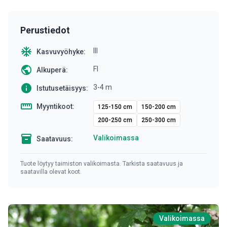
Perustiedot
ac_unit
III
Kasvuvyöhyke:
public
FI
Alkuperä:
info
3-4 m
Istutusetäisyys:
straighten
Myyntikoot:
125-150 cm
150-200 cm
200-250 cm
250-300 cm
inventory
Valikoimassa
Saatavuus:
Tuote löytyy taimiston valikoimasta. Tarkista saatavuus ja
saatavilla olevat koot.
Valikoimassa