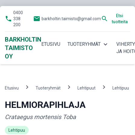
0400
Etsi
phone
email
search
338
barkholtin.taimisto@gmail.com
tuotteita
200
BARKHOLTIN
expand_more
ETUSIVU
TUOTERYHMÄT
VIHERT
TAIMISTO
JA HOIT
OY
chevron_right
chevron_right
chevron_right
ch
Etusivu
Tuoteryhmät
Lehtipuut
Lehtipuu
HELMIORAPIHLAJA
Crataegus mortensis Toba
Lehtipuu