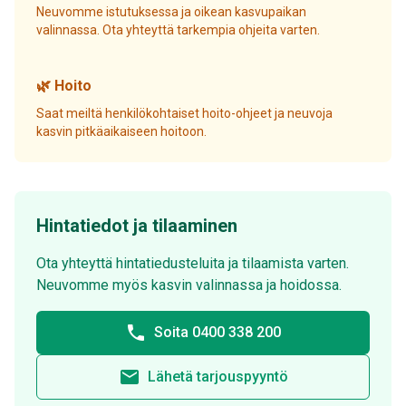
Neuvomme istutuksessa ja oikean kasvupaikan
valinnassa. Ota yhteyttä tarkempia ohjeita varten.
🌿 Hoito
Saat meiltä henkilökohtaiset hoito-ohjeet ja neuvoja
kasvin pitkäaikaiseen hoitoon.
Hintatiedot ja tilaaminen
Ota yhteyttä hintatiedusteluita ja tilaamista varten.
Neuvomme myös kasvin valinnassa ja hoidossa.
phone
Soita 0400 338 200
email
Lähetä tarjouspyyntö