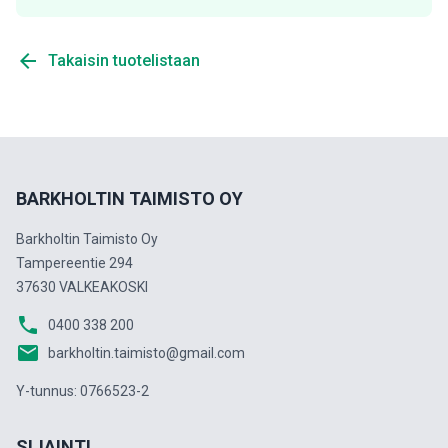
arrow_back
Takaisin tuotelistaan
BARKHOLTIN TAIMISTO OY
Barkholtin Taimisto Oy
Tampereentie 294
37630 VALKEAKOSKI
phone
0400 338 200
email
barkholtin.taimisto@gmail.com
Y-tunnus: 0766523-2
SIJAINTI