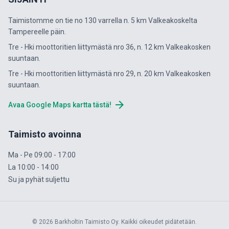
Taimistomme on tie no 130 varrella n. 5 km Valkeakoskelta
Tampereelle päin.
Tre - Hki moottoritien liittymästä nro 36, n. 12 km Valkeakosken
suuntaan.
Tre - Hki moottoritien liittymästä nro 29, n. 20 km Valkeakosken
suuntaan.
arrow_forward
Avaa Google Maps kartta tästä!
Taimisto avoinna
Ma - Pe 09:00 - 17:00
La 10:00 - 14:00
Su ja pyhät suljettu
© 2026 Barkholtin Taimisto Oy. Kaikki oikeudet pidätetään.