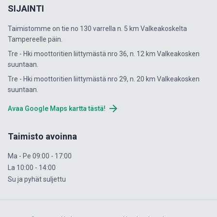
SIJAINTI
Taimistomme on tie no 130 varrella n. 5 km Valkeakoskelta
Tampereelle päin.
Tre - Hki moottoritien liittymästä nro 36, n. 12 km Valkeakosken
suuntaan.
Tre - Hki moottoritien liittymästä nro 29, n. 20 km Valkeakosken
suuntaan.
arrow_forward
Avaa Google Maps kartta tästä!
Taimisto avoinna
Ma - Pe 09:00 - 17:00
La 10:00 - 14:00
Su ja pyhät suljettu