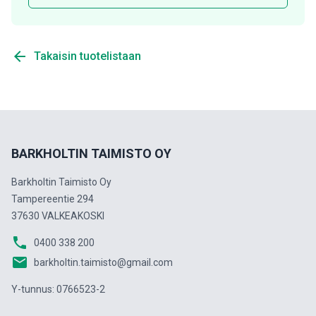
arrow_back
Takaisin tuotelistaan
BARKHOLTIN TAIMISTO OY
Barkholtin Taimisto Oy
Tampereentie 294
37630 VALKEAKOSKI
phone
0400 338 200
email
barkholtin.taimisto@gmail.com
Y-tunnus: 0766523-2