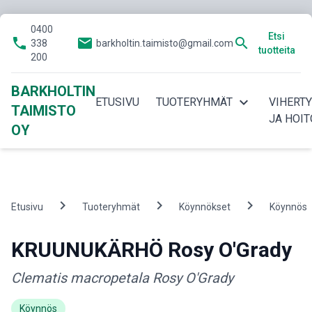
0400
Etsi
phone
email
search
338
barkholtin.taimisto@gmail.com
tuotteita
200
BARKHOLTIN
expand_more
ETUSIVU
TUOTERYHMÄT
VIHERT
TAIMISTO
JA HOIT
OY
chevron_right
chevron_right
chevron_right
Etusivu
Tuoteryhmät
Köynnökset
Köynnös
KRUUNUKÄRHÖ Rosy O'Grady
Clematis macropetala Rosy O'Grady
Köynnös