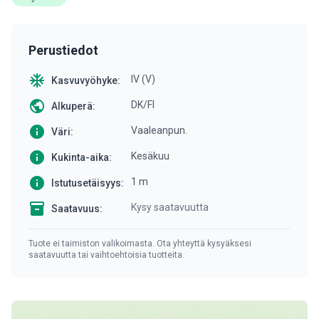
Perustiedot
ac_unit
IV (V)
Kasvuvyöhyke:
public
DK/FI
Alkuperä:
info
Vaaleanpun.
Väri:
info
Kesäkuu
Kukinta-aika:
info
1 m
Istutusetäisyys:
inventory
Kysy saatavuutta
Saatavuus:
Tuote ei taimiston valikoimasta. Ota yhteyttä kysyäksesi
saatavuutta tai vaihtoehtoisia tuotteita.