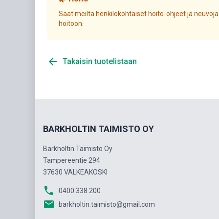
Saat meiltä henkilökohtaiset hoito-ohjeet ja neuvoja
hoitoon.
arrow_back
Takaisin tuotelistaan
BARKHOLTIN TAIMISTO OY
Barkholtin Taimisto Oy
Tampereentie 294
37630 VALKEAKOSKI
phone
0400 338 200
email
barkholtin.taimisto@gmail.com