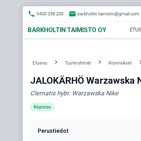
phone
email
0400 338 200
barkholtin.taimisto@gmail.com
BARKHOLTIN TAIMISTO OY
ETUS
chevron_right
chevron_right
chevron
Etusivu
Tuoteryhmät
Köynnökset
JALOKÄRHÖ Warzawska N
Clematis hybr. Warzawska Nike
Köynnös
Perustiedot