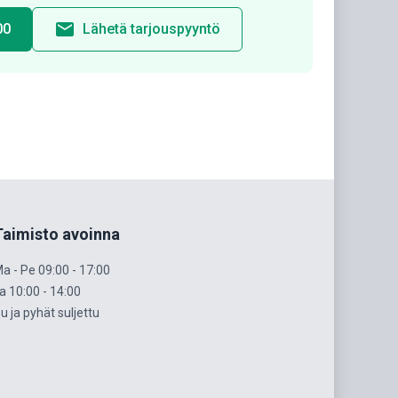
email
00
Lähetä tarjouspyyntö
Taimisto avoinna
a - Pe 09:00 - 17:00
a 10:00 - 14:00
u ja pyhät suljettu