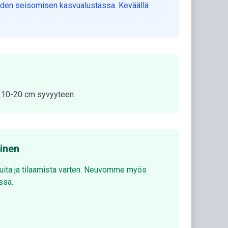
 veden seisomisen kasvualustassa. Keväällä
ka 10-20 cm syvyyteen.
minen
luita ja tilaamista varten. Neuvomme myös
ssa.