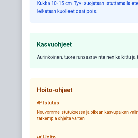
Kukka 10-15 cm. Tyvi suojataan istuttamalla et
leikataan kuolleet osat pois.
Kasvuohjeet
Aurinkoinen, tuore runsasravinteinen kalkittu j
Hoito-ohjeet
🌱 Istutus
Neuvomme istutuksessa ja oikean kasvupaikan valin
tarkempia ohjeita varten.
🌿 Hoito