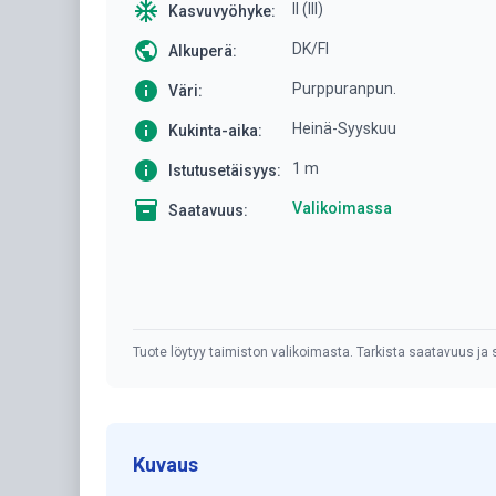
ac_unit
II (III)
Kasvuvyöhyke:
public
DK/FI
Alkuperä:
info
Purppuranpun.
Väri:
info
Heinä-Syyskuu
Kukinta-aika:
info
1 m
Istutusetäisyys:
inventory
Valikoimassa
Saatavuus:
Tuote löytyy taimiston valikoimasta. Tarkista saatavuus ja s
Kuvaus