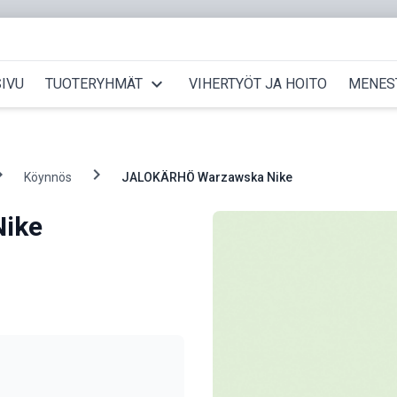
expand_more
IVU
TUOTERYHMÄT
VIHERTYÖT JA HOITO
MENES
_right
chevron_right
Köynnös
JALOKÄRHÖ Warzawska Nike
ike