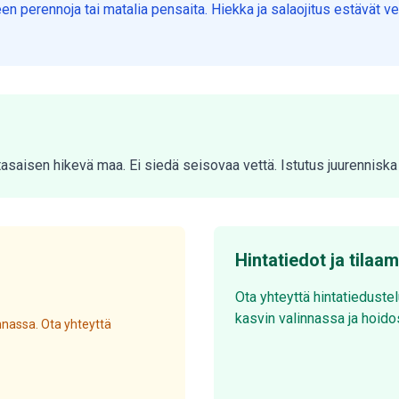
een perennoja tai matalia pensaita. Hiekka ja salaojitus estävät
a tasaisen hikevä maa. Ei siedä seisovaa vettä. Istutus juurennis
Hintatiedot ja tilaa
Ota yhteyttä hintatieduste
kasvin valinnassa ja hoido
nassa. Ota yhteyttä