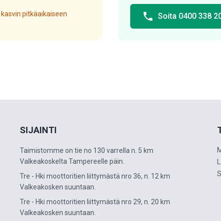
 kasvin pitkäaikaiseen
phone
Soita 0400 338 2
SIJAINTI
M
Taimistomme on tie no 130 varrella n. 5 km
Valkeakoskelta Tampereelle päin.
L
S
Tre - Hki moottoritien liittymästä nro 36, n. 12 km
Valkeakosken suuntaan.
Tre - Hki moottoritien liittymästä nro 29, n. 20 km
Valkeakosken suuntaan.