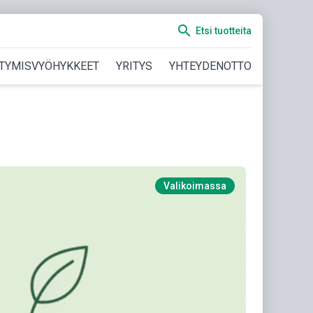
search
Etsi tuotteita
TYMISVYÖHYKKEET
YRITYS
YHTEYDENOTTO
Valikoimassa