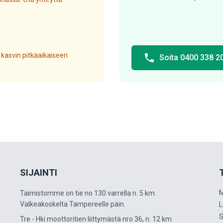
 kasvin pitkäaikaiseen
phone
Soita 0400 338 2
SIJAINTI
M
Taimistomme on tie no 130 varrella n. 5 km
Valkeakoskelta Tampereelle päin.
L
S
Tre - Hki moottoritien liittymästä nro 36, n. 12 km