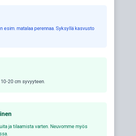
een esim. matalaa perennaa. Syksyllä kasvusto
ka 10-20 cm syvyyteen.
minen
luita ja tilaamista varten. Neuvomme myös
ssa.