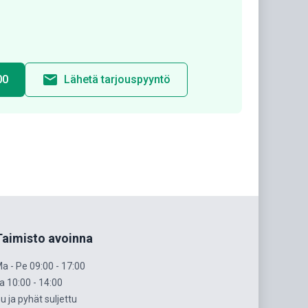
email
00
Lähetä tarjouspyyntö
Taimisto avoinna
a - Pe 09:00 - 17:00
a 10:00 - 14:00
u ja pyhät suljettu