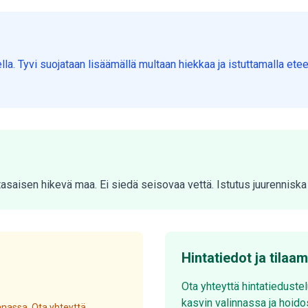
lla. Tyvi suojataan lisäämällä multaan hiekkaa ja istuttamalla et
a tasaisen hikevä maa. Ei siedä seisovaa vettä. Istutus juurennis
Hintatiedot ja tilaa
Ota yhteyttä hintatieduste
kasvin valinnassa ja hoido
nassa. Ota yhteyttä