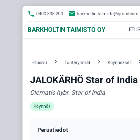
phone
email
0400 338 200
barkholtin.taimisto@gmail.com
BARKHOLTIN TAIMISTO OY
ETUS
chevron_right
chevron_right
chevron
Etusivu
Tuoteryhmät
Köynnökset
JALOKÄRHÖ Star of India
Clematis hybr. Star of India
Köynnös
Perustiedot