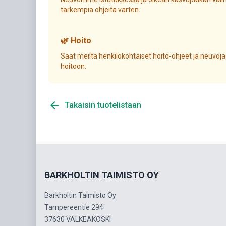
tarkempia ohjeita varten.
🌿 Hoito
Saat meiltä henkilökohtaiset hoito-ohjeet ja neuvoja
hoitoon.
arrow_back
Takaisin tuotelistaan
BARKHOLTIN TAIMISTO OY
Barkholtin Taimisto Oy
Tampereentie 294
37630 VALKEAKOSKI