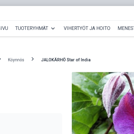
expand_more
IVU
TUOTERYHMÄT
VIHERTYÖT JA HOITO
MENES
_right
chevron_right
Köynnös
JALOKÄRHÖ Star of India