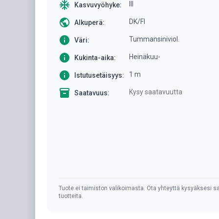
ac_unit
III
Kasvuvyöhyke:
public
DK/FI
Alkuperä:
info
Tummansiniviol.
Väri:
info
Heinäkuu-
Kukinta-aika:
info
1 m
Istutusetäisyys:
inventory
Kysy saatavuutta
Saatavuus:
Tuote ei taimiston valikoimasta. Ota yhteyttä kysyäksesi sa
tuotteita.