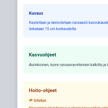
Kuvaus
Kastellaan ja lannoitetaan runsaasti kasvukaude
leikataan 15 cm korkeudelta.
Kasvuohjeet
Aurinkoinen, tuore runsasravinteinen kalkittu j
Hoito-ohjeet
🌱 Istutus
Neuvomme istutuksessa ja oikean kasvupaikan valin