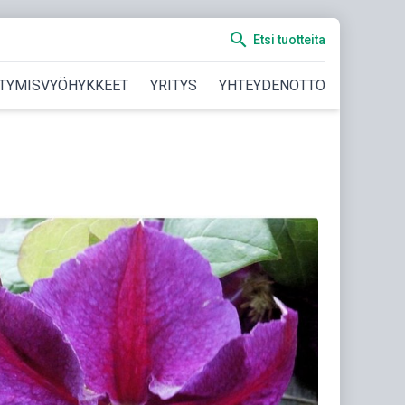
search
Etsi tuotteita
TYMISVYÖHYKKEET
YRITYS
YHTEYDENOTTO