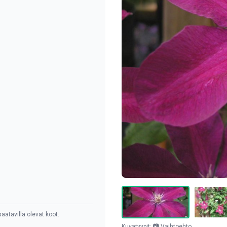
aatavilla olevat koot.
Kuvatyypit: 📷 Vaihtoehto