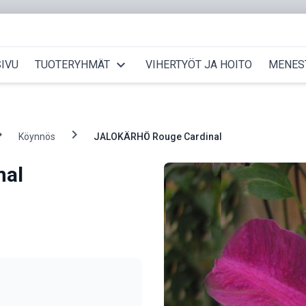
expand_more
IVU
TUOTERYHMÄT
VIHERTYÖT JA HOITO
MENES
_right
chevron_right
Köynnös
JALOKÄRHÖ Rouge Cardinal
nal