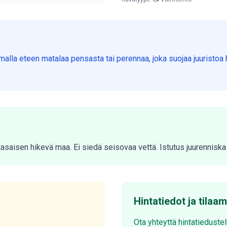
malla eteen matalaa pensasta tai perennaa, joka suojaa juuristoa 
a tasaisen hikevä maa. Ei siedä seisovaa vettä. Istutus juurennis
Hintatiedot ja tilaa
Ota yhteyttä hintatieduste