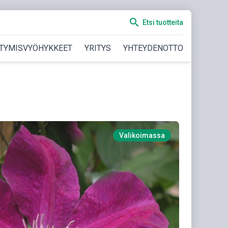
search
Etsi tuotteita
TYMISVYÖHYKKEET
YRITYS
YHTEYDENOTTO
Valikoimassa