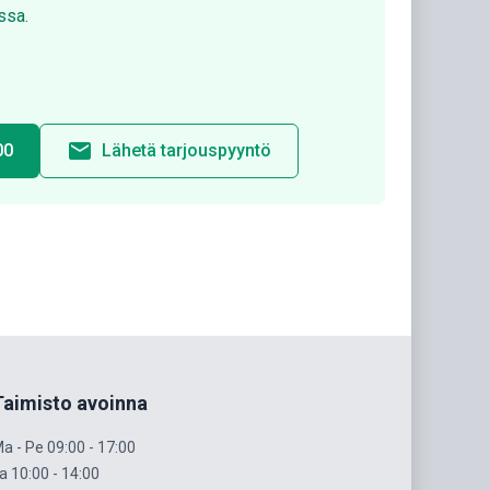
ssa.
email
00
Lähetä tarjouspyyntö
Taimisto avoinna
a - Pe 09:00 - 17:00
a 10:00 - 14:00