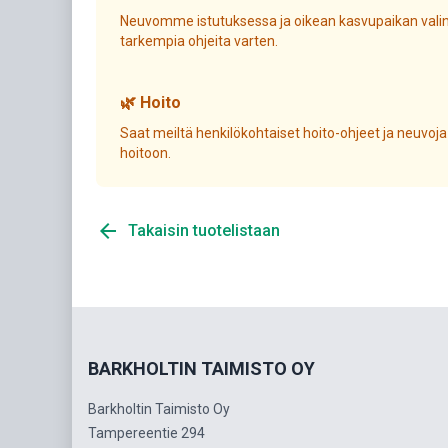
Neuvomme istutuksessa ja oikean kasvupaikan valin
tarkempia ohjeita varten.
🌿 Hoito
Saat meiltä henkilökohtaiset hoito-ohjeet ja neuvoja
hoitoon.
arrow_back
Takaisin tuotelistaan
BARKHOLTIN TAIMISTO OY
Barkholtin Taimisto Oy
Tampereentie 294