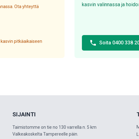
kasvin valinnassa ja hoido
nassa. Ota yhteyttä
 kasvin pitkäaikaiseen
phone
Soita 0400 338 2
SIJAINTI
M
Taimistomme on tie no 130 varrella n. 5 km
Valkeakoskelta Tampereelle päin.
L