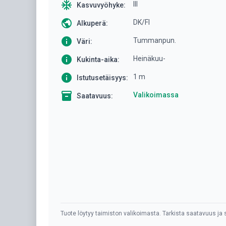
ac_unit
III
Kasvuvyöhyke:
public
DK/FI
Alkuperä:
info
Tummanpun.
Väri:
info
Heinäkuu-
Kukinta-aika:
info
1 m
Istutusetäisyys:
inventory
Valikoimassa
Saatavuus:
Tuote löytyy taimiston valikoimasta. Tarkista saatavuus ja s