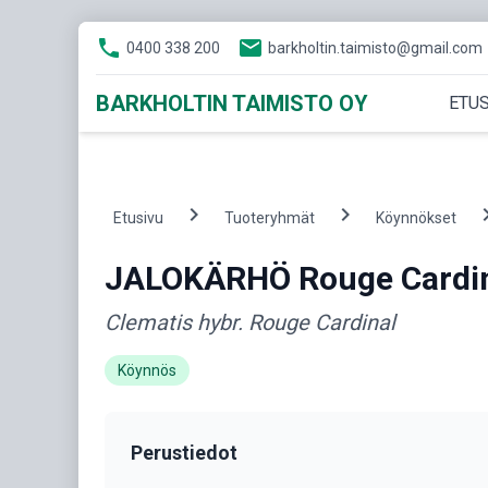
phone
email
0400 338 200
barkholtin.taimisto@gmail.com
BARKHOLTIN TAIMISTO OY
ETUS
chevron_right
chevron_right
chevron
Etusivu
Tuoteryhmät
Köynnökset
JALOKÄRHÖ Rouge Cardi
Clematis hybr. Rouge Cardinal
Köynnös
Perustiedot