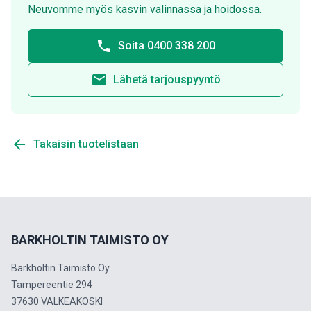
Neuvomme myös kasvin valinnassa ja hoidossa.
phone
Soita 0400 338 200
email
Lähetä tarjouspyyntö
arrow_back
Takaisin tuotelistaan
BARKHOLTIN TAIMISTO OY
Barkholtin Taimisto Oy
Tampereentie 294
37630 VALKEAKOSKI