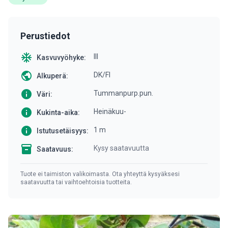
Perustiedot
ac_unit
III
Kasvuvyöhyke:
public
DK/FI
Alkuperä:
info
Tummanpurp.pun.
Väri:
info
Heinäkuu-
Kukinta-aika:
info
1 m
Istutusetäisyys:
inventory
Kysy saatavuutta
Saatavuus:
Tuote ei taimiston valikoimasta. Ota yhteyttä kysyäksesi
saatavuutta tai vaihtoehtoisia tuotteita.