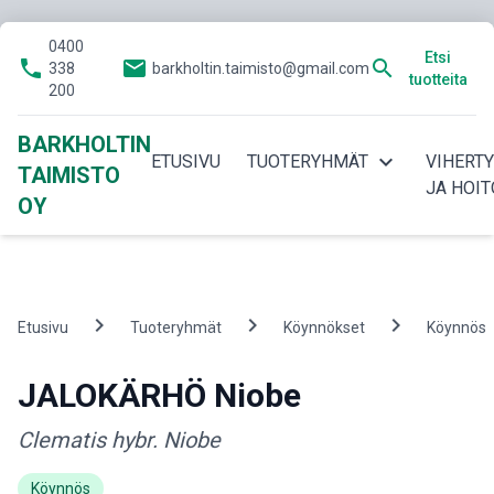
0400
Etsi
phone
email
search
338
barkholtin.taimisto@gmail.com
tuotteita
200
BARKHOLTIN
expand_more
ETUSIVU
TUOTERYHMÄT
VIHERT
TAIMISTO
JA HOIT
OY
chevron_right
chevron_right
chevron_right
Etusivu
Tuoteryhmät
Köynnökset
Köynnös
JALOKÄRHÖ Niobe
Clematis hybr. Niobe
Köynnös