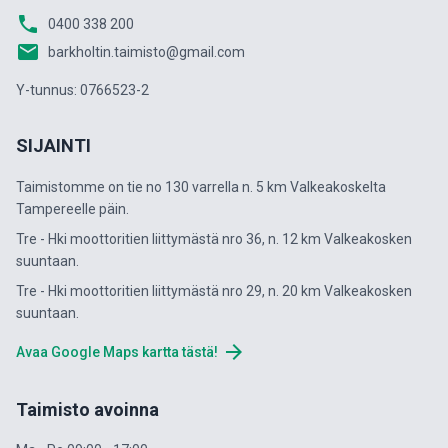
phone
0400 338 200
email
barkholtin.taimisto@gmail.com
Y-tunnus: 0766523-2
SIJAINTI
Taimistomme on tie no 130 varrella n. 5 km Valkeakoskelta
Tampereelle päin.
Tre - Hki moottoritien liittymästä nro 36, n. 12 km Valkeakosken
suuntaan.
Tre - Hki moottoritien liittymästä nro 29, n. 20 km Valkeakosken
suuntaan.
arrow_forward
Avaa Google Maps kartta tästä!
Taimisto avoinna