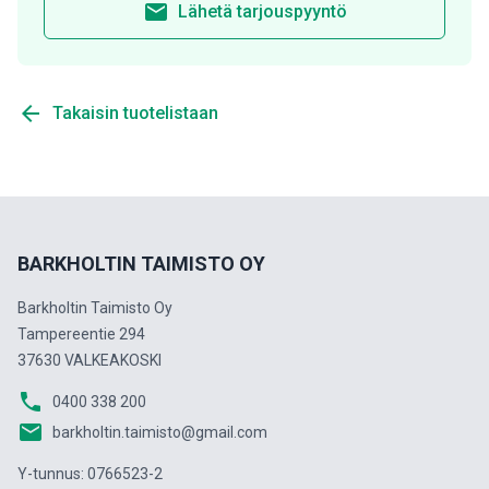
email
Lähetä tarjouspyyntö
arrow_back
Takaisin tuotelistaan
BARKHOLTIN TAIMISTO OY
Barkholtin Taimisto Oy
Tampereentie 294
37630 VALKEAKOSKI
phone
0400 338 200
email
barkholtin.taimisto@gmail.com
Y-tunnus: 0766523-2