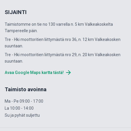
SIJAINTI
Taimistomme on tie no 130 varrella n. 5 km Valkeakoskelta
Tampereelle päin.
Tre - Hki moottoritien liittymästä nro 36, n. 12 km Valkeakosken
suuntaan.
Tre - Hki moottoritien liittymästä nro 29, n. 20 km Valkeakosken
suuntaan.
arrow_forward
Avaa Google Maps kartta tästä!
Taimisto avoinna
Ma - Pe 09:00 - 17:00
La 10:00 - 14:00
Su ja pyhät suljettu