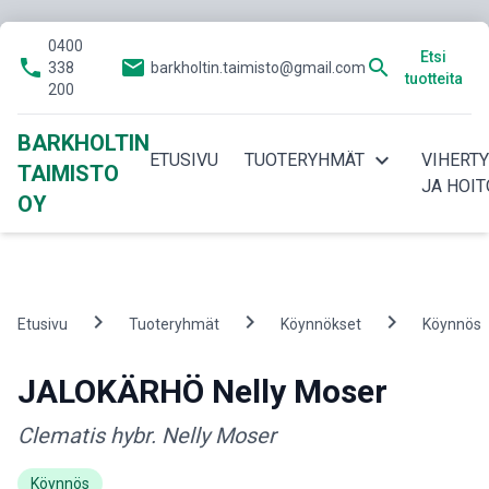
0400
Etsi
phone
email
search
338
barkholtin.taimisto@gmail.com
tuotteita
200
BARKHOLTIN
expand_more
ETUSIVU
TUOTERYHMÄT
VIHERT
TAIMISTO
JA HOIT
OY
chevron_right
chevron_right
chevron_right
Etusivu
Tuoteryhmät
Köynnökset
Köynnös
JALOKÄRHÖ Nelly Moser
Clematis hybr. Nelly Moser
Köynnös