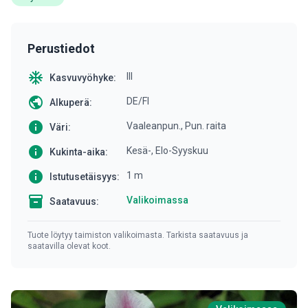
Perustiedot
ac_unit
III
Kasvuvyöhyke:
public
DE/FI
Alkuperä:
info
Vaaleanpun., Pun. raita
Väri:
info
Kesä-, Elo-Syyskuu
Kukinta-aika:
info
1 m
Istutusetäisyys:
inventory
Valikoimassa
Saatavuus:
Tuote löytyy taimiston valikoimasta. Tarkista saatavuus ja
saatavilla olevat koot.