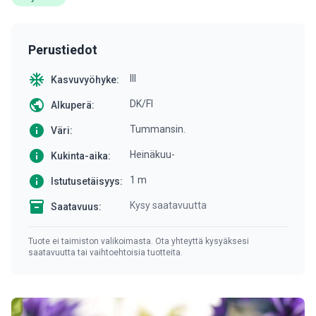
Perustiedot
ac_unit
III
Kasvuvyöhyke:
public
DK/FI
Alkuperä:
info
Tummansin.
Väri:
info
Heinäkuu-
Kukinta-aika:
info
1 m
Istutusetäisyys:
inventory
Kysy saatavuutta
Saatavuus:
Tuote ei taimiston valikoimasta. Ota yhteyttä kysyäksesi
saatavuutta tai vaihtoehtoisia tuotteita.