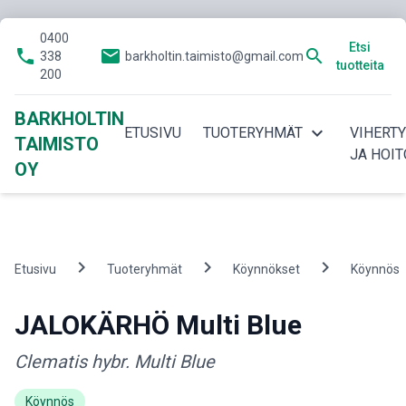
0400
Etsi
phone
email
search
338
barkholtin.taimisto@gmail.com
tuotteita
200
BARKHOLTIN
expand_more
ETUSIVU
TUOTERYHMÄT
VIHERT
TAIMISTO
JA HOIT
OY
chevron_right
chevron_right
chevron_right
Etusivu
Tuoteryhmät
Köynnökset
Köynnös
JALOKÄRHÖ Multi Blue
Clematis hybr. Multi Blue
Köynnös