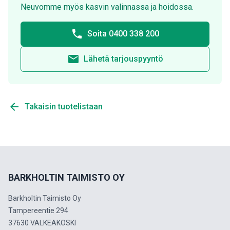
Neuvomme myös kasvin valinnassa ja hoidossa.
phone
Soita 0400 338 200
email
Lähetä tarjouspyyntö
arrow_back
Takaisin tuotelistaan
BARKHOLTIN TAIMISTO OY
Barkholtin Taimisto Oy
Tampereentie 294
37630 VALKEAKOSKI