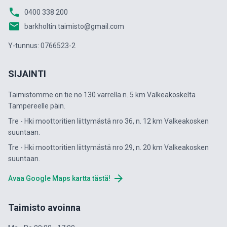
phone
0400 338 200
email
barkholtin.taimisto@gmail.com
Y-tunnus: 0766523-2
SIJAINTI
Taimistomme on tie no 130 varrella n. 5 km Valkeakoskelta
Tampereelle päin.
Tre - Hki moottoritien liittymästä nro 36, n. 12 km Valkeakosken
suuntaan.
Tre - Hki moottoritien liittymästä nro 29, n. 20 km Valkeakosken
suuntaan.
arrow_forward
Avaa Google Maps kartta tästä!
Taimisto avoinna