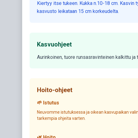
Kiertyy itse tukeen. Kukka n.10-18 cm. Kasvin ty
kasvusto leikataan 15 cm korkeudelta.
Kasvuohjeet
Aurinkoinen, tuore runsasravinteinen kalkittu j
Hoito-ohjeet
🌱 Istutus
Neuvomme istutuksessa ja oikean kasvupaikan valin
tarkempia ohjeita varten.
🌿 Hoito