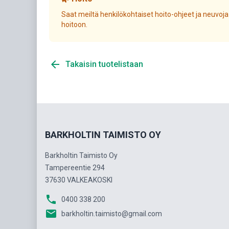
Saat meiltä henkilökohtaiset hoito-ohjeet ja neuvoja
hoitoon.
arrow_back
Takaisin tuotelistaan
BARKHOLTIN TAIMISTO OY
Barkholtin Taimisto Oy
Tampereentie 294
37630 VALKEAKOSKI
phone
0400 338 200
email
barkholtin.taimisto@gmail.com