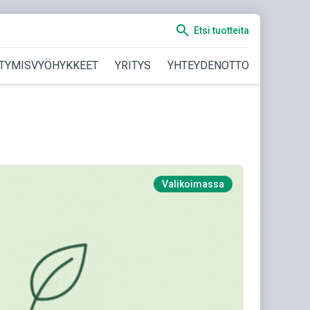
search
Etsi tuotteita
TYMISVYÖHYKKEET
YRITYS
YHTEYDENOTTO
Valikoimassa