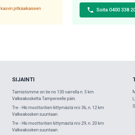
 kasvin pitkäaikaiseen
phone
Soita 0400 338 2
SIJAINTI
M
Taimistomme on tie no 130 varrella n. 5 km
Valkeakoskelta Tampereelle päin.
L
S
Tre - Hki moottoritien liittymästä nro 36, n. 12 km
Valkeakosken suuntaan.
Tre - Hki moottoritien liittymästä nro 29, n. 20 km
Valkeakosken suuntaan.