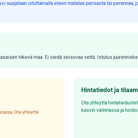
vi suojataan istuttamalla eteen matalaa pensasta tai perennaa, jo
a tasaisen hikevä maa. Ei siedä seisovaa vettä. Istutus juurennis
Hintatiedot ja tilaa
Ota yhteyttä hintatieduste
kasvin valinnassa ja hoido
nassa. Ota yhteyttä