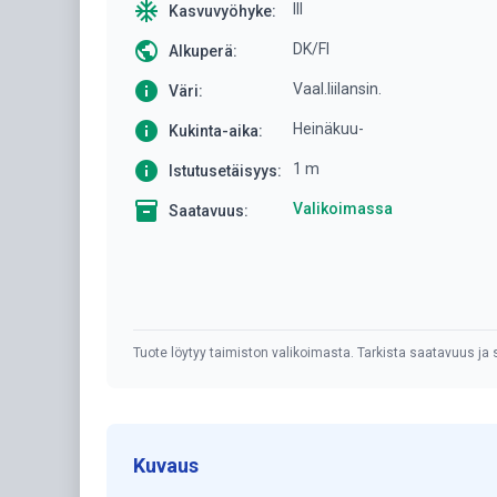
ac_unit
III
Kasvuvyöhyke:
public
DK/FI
Alkuperä:
info
Vaal.liilansin.
Väri:
info
Heinäkuu-
Kukinta-aika:
info
1 m
Istutusetäisyys:
inventory
Valikoimassa
Saatavuus:
Tuote löytyy taimiston valikoimasta. Tarkista saatavuus ja s
Kuvaus