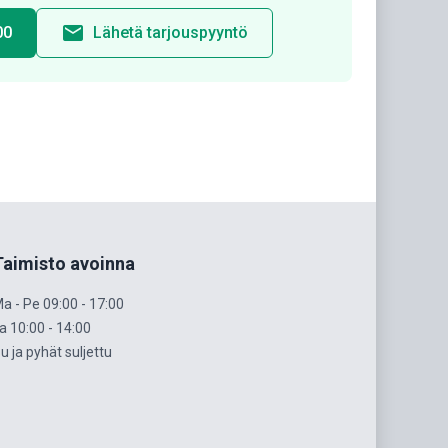
email
00
Lähetä tarjouspyyntö
Taimisto avoinna
a - Pe 09:00 - 17:00
a 10:00 - 14:00
u ja pyhät suljettu