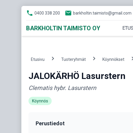
phone
email
0400 338 200
barkholtin.taimisto@gmail.com
BARKHOLTIN TAIMISTO OY
ETUS
chevron_right
chevron_right
chevron
Etusivu
Tuoteryhmät
Köynnökset
JALOKÄRHÖ Lasurstern
Clematis hybr. Lasurstern
Köynnös
Perustiedot