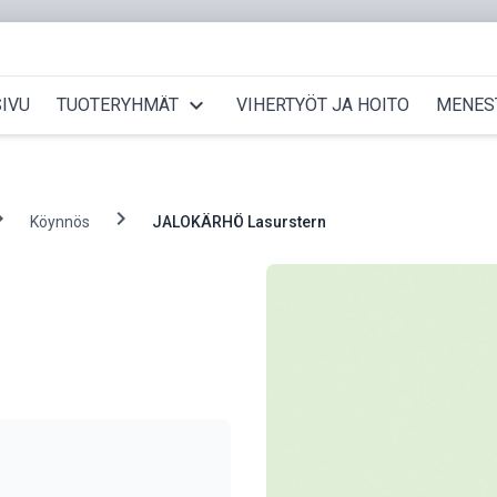
expand_more
IVU
TUOTERYHMÄT
VIHERTYÖT JA HOITO
MENES
_right
chevron_right
Köynnös
JALOKÄRHÖ Lasurstern