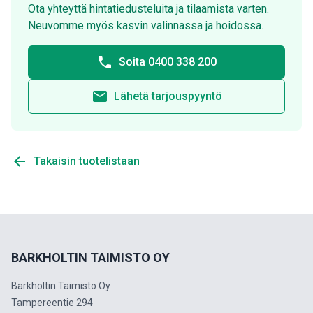
Ota yhteyttä hintatiedusteluita ja tilaamista varten.
Neuvomme myös kasvin valinnassa ja hoidossa.
phone
Soita 0400 338 200
email
Lähetä tarjouspyyntö
arrow_back
Takaisin tuotelistaan
BARKHOLTIN TAIMISTO OY
Barkholtin Taimisto Oy
Tampereentie 294