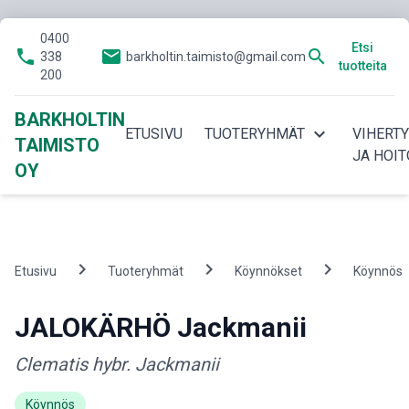
0400
Etsi
phone
email
search
338
barkholtin.taimisto@gmail.com
tuotteita
200
BARKHOLTIN
expand_more
ETUSIVU
TUOTERYHMÄT
VIHERT
TAIMISTO
JA HOIT
OY
chevron_right
chevron_right
chevron_right
Etusivu
Tuoteryhmät
Köynnökset
Köynnös
JALOKÄRHÖ Jackmanii
Clematis hybr. Jackmanii
Köynnös