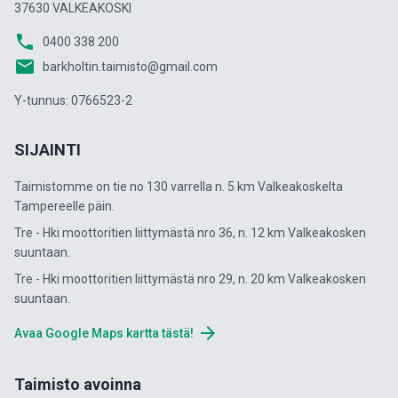
37630 VALKEAKOSKI
phone
0400 338 200
email
barkholtin.taimisto@gmail.com
Y-tunnus: 0766523-2
SIJAINTI
Taimistomme on tie no 130 varrella n. 5 km Valkeakoskelta
Tampereelle päin.
Tre - Hki moottoritien liittymästä nro 36, n. 12 km Valkeakosken
suuntaan.
Tre - Hki moottoritien liittymästä nro 29, n. 20 km Valkeakosken
suuntaan.
arrow_forward
Avaa Google Maps kartta tästä!
Taimisto avoinna