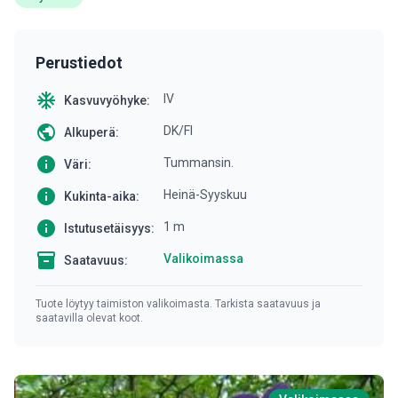
Perustiedot
ac_unit
IV
Kasvuvyöhyke:
public
DK/FI
Alkuperä:
info
Tummansin.
Väri:
info
Heinä-Syyskuu
Kukinta-aika:
info
1 m
Istutusetäisyys:
inventory
Valikoimassa
Saatavuus:
Tuote löytyy taimiston valikoimasta. Tarkista saatavuus ja
saatavilla olevat koot.