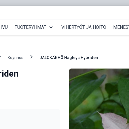
expand_more
IVU
TUOTERYHMÄT
VIHERTYÖT JA HOITO
MENES
_right
chevron_right
Köynnös
JALOKÄRHÖ Hagleys Hybriden
riden