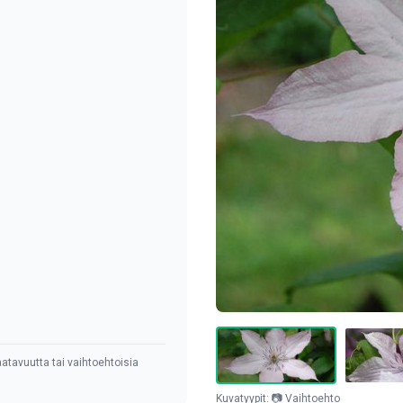
atavuutta tai vaihtoehtoisia
Kuvatyypit: 📷 Vaihtoehto