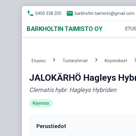
phone
email
0400 338 200
barkholtin.taimisto@gmail.com
BARKHOLTIN TAIMISTO OY
ETUS
chevron_right
chevron_right
chevron
Etusivu
Tuoteryhmät
Köynnökset
JALOKÄRHÖ Hagleys Hyb
Clematis hybr. Hagleys Hybriden
Köynnös
Perustiedot