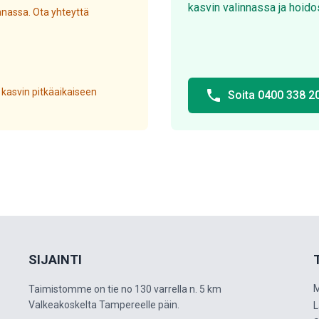
kasvin valinnassa ja hoido
nassa. Ota yhteyttä
 kasvin pitkäaikaiseen
phone
Soita 0400 338 2
SIJAINTI
M
Taimistomme on tie no 130 varrella n. 5 km
Valkeakoskelta Tampereelle päin.
L