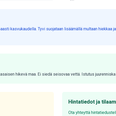
aasti kasvukaudella. Tyvi suojataan lisäämällä multaan hiekkaa j
.
a tasaisen hikevä maa. Ei siedä seisovaa vettä. Istutus juurennis
Hintatiedot ja tilaa
Ota yhteyttä hintatieduste