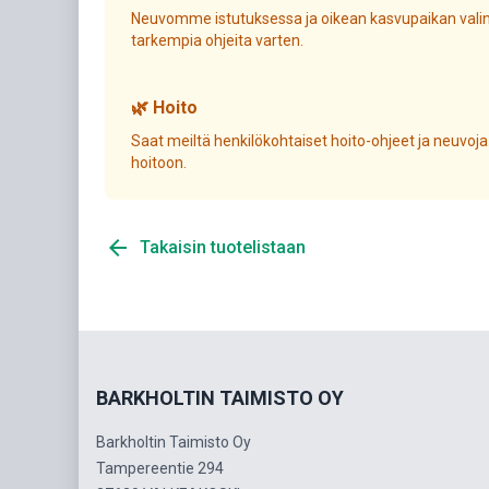
Neuvomme istutuksessa ja oikean kasvupaikan valin
tarkempia ohjeita varten.
🌿 Hoito
Saat meiltä henkilökohtaiset hoito-ohjeet ja neuvoja
hoitoon.
arrow_back
Takaisin tuotelistaan
BARKHOLTIN TAIMISTO OY
Barkholtin Taimisto Oy
Tampereentie 294