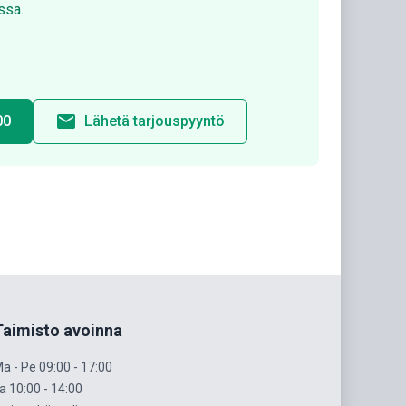
ssa.
email
00
Lähetä tarjouspyyntö
Taimisto avoinna
a - Pe 09:00 - 17:00
a 10:00 - 14:00