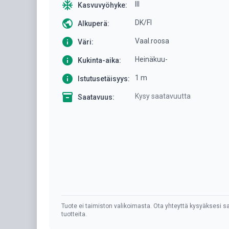
ac_unit
III
Kasvuvyöhyke:
public
DK/FI
Alkuperä:
info
Vaal.roosa
Väri:
info
Heinäkuu-
Kukinta-aika:
info
1 m
Istutusetäisyys:
inventory
Kysy saatavuutta
Saatavuus:
Tuote ei taimiston valikoimasta. Ota yhteyttä kysyäksesi sa
tuotteita.