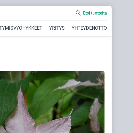
search
Etsi tuotteita
TYMISVYÖHYKKEET
YRITYS
YHTEYDENOTTO