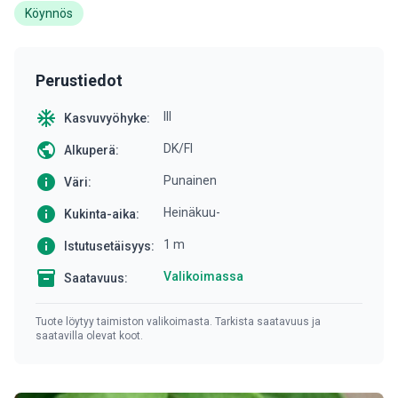
Köynnös
Perustiedot
ac_unit
III
Kasvuvyöhyke:
public
DK/FI
Alkuperä:
info
Punainen
Väri:
info
Heinäkuu-
Kukinta-aika:
info
1 m
Istutusetäisyys:
inventory
Valikoimassa
Saatavuus:
Tuote löytyy taimiston valikoimasta. Tarkista saatavuus ja
saatavilla olevat koot.