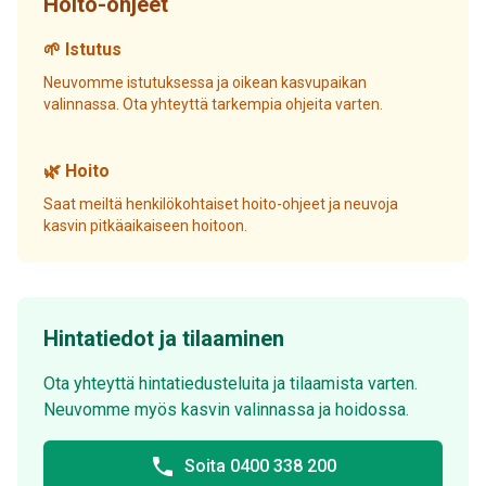
Hoito-ohjeet
🌱 Istutus
Neuvomme istutuksessa ja oikean kasvupaikan
valinnassa. Ota yhteyttä tarkempia ohjeita varten.
🌿 Hoito
Saat meiltä henkilökohtaiset hoito-ohjeet ja neuvoja
kasvin pitkäaikaiseen hoitoon.
Hintatiedot ja tilaaminen
Ota yhteyttä hintatiedusteluita ja tilaamista varten.
Neuvomme myös kasvin valinnassa ja hoidossa.
phone
Soita 0400 338 200