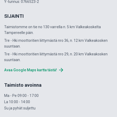
Y-tunnus: 0766523-2
SIJAINTI
Taimistomme on tie no 130 varrella n. 5 km Valkeakoskelta
Tampereelle päin.
Tre - Hki moottoritien liittymästä nro 36, n. 12 km Valkeakosken
suuntaan.
Tre - Hki moottoritien liittymästä nro 29, n. 20 km Valkeakosken
suuntaan.
arrow_forward
Avaa Google Maps kartta tästä!
Taimisto avoinna
Ma - Pe 09:00 - 17:00
La 10:00 - 14:00
Su ja pyhät suljettu