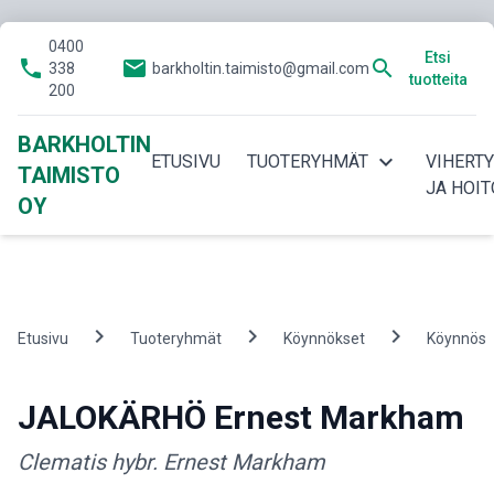
0400
Etsi
phone
email
search
338
barkholtin.taimisto@gmail.com
tuotteita
200
BARKHOLTIN
expand_more
ETUSIVU
TUOTERYHMÄT
VIHERT
TAIMISTO
JA HOIT
OY
chevron_right
chevron_right
chevron_right
Etusivu
Tuoteryhmät
Köynnökset
Köynnös
JALOKÄRHÖ Ernest Markham
Clematis hybr. Ernest Markham