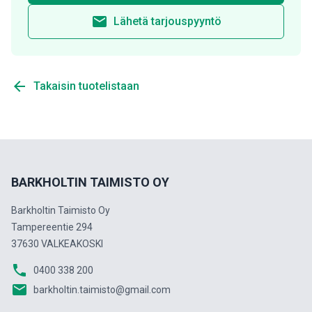
email
Lähetä tarjouspyyntö
arrow_back
Takaisin tuotelistaan
BARKHOLTIN TAIMISTO OY
Barkholtin Taimisto Oy
Tampereentie 294
37630 VALKEAKOSKI
phone
0400 338 200
email
barkholtin.taimisto@gmail.com