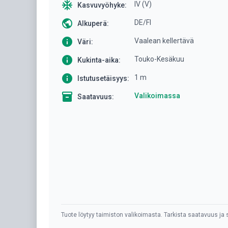
ac_unit
IV (V)
Kasvuvyöhyke:
public
DE/FI
Alkuperä:
info
Vaalean kellertävä
Väri:
info
Touko-Kesäkuu
Kukinta-aika:
info
1 m
Istutusetäisyys:
inventory
Valikoimassa
Saatavuus:
Tuote löytyy taimiston valikoimasta. Tarkista saatavuus ja s