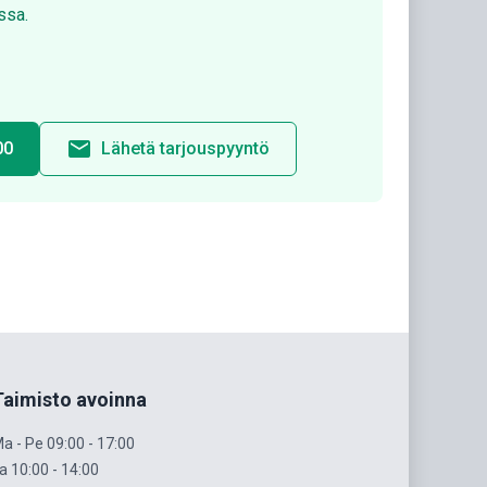
ssa.
email
00
Lähetä tarjouspyyntö
Taimisto avoinna
a - Pe 09:00 - 17:00
a 10:00 - 14:00