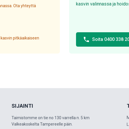
kasvin valinnassa ja hoido
nassa. Ota yhteyttä
 kasvin pitkäaikaiseen
phone
Soita 0400 338 2
SIJAINTI
M
Taimistomme on tie no 130 varrella n. 5 km
Valkeakoskelta Tampereelle päin.
L