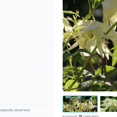
aatavilla olevat koot.
Kuvatyypit: 📷 Vaihtoehto