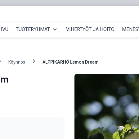
expand_more
IVU
TUOTERYHMÄT
VIHERTYÖT JA HOITO
MENES
_right
chevron_right
Köynnös
ALPPIKÄRHÖ Lemon Dream
am