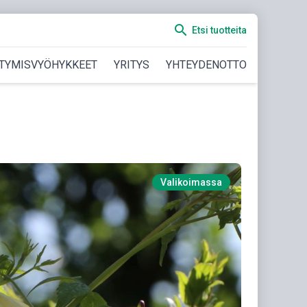
search
Etsi tuotteita
TYMISVYÖHYKKEET
YRITYS
YHTEYDENOTTO
Valikoimassa