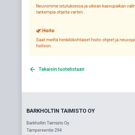
Neuvomme istutuksessa ja oikean kasvupaikan valin
tarkempia ohjeita varten.
🌿 Hoito
Saat meiltä henkilökohtaiset hoito-ohjeet ja neuvoja
hoitoon.
arrow_back
Takaisin tuotelistaan
BARKHOLTIN TAIMISTO OY
Barkholtin Taimisto Oy
Tampereentie 294