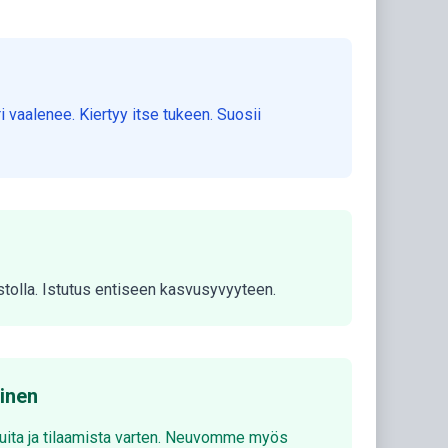
 vaalenee. Kiertyy itse tukeen. Suosii
stolla. Istutus entiseen kasvusyvyyteen.
minen
luita ja tilaamista varten. Neuvomme myös