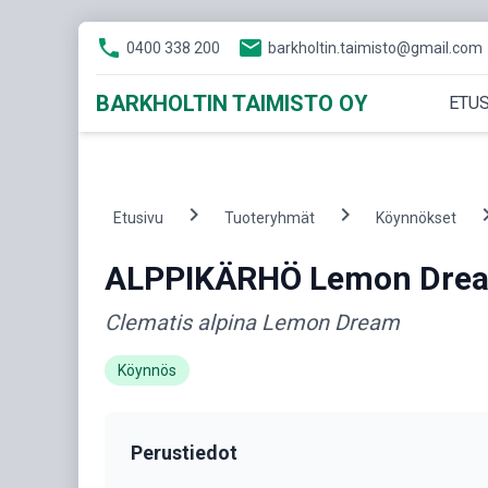
phone
email
0400 338 200
barkholtin.taimisto@gmail.com
BARKHOLTIN TAIMISTO OY
ETUS
chevron_right
chevron_right
chevron
Etusivu
Tuoteryhmät
Köynnökset
ALPPIKÄRHÖ Lemon Dre
Clematis alpina Lemon Dream
Köynnös
Perustiedot