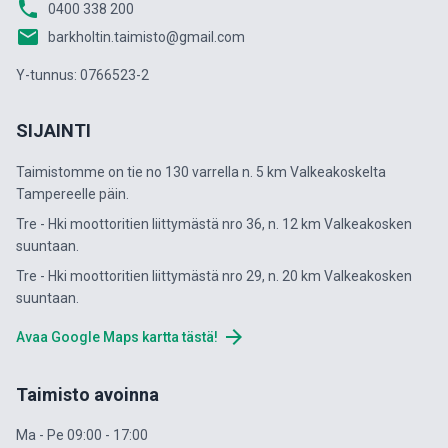
phone
0400 338 200
email
barkholtin.taimisto@gmail.com
Y-tunnus: 0766523-2
SIJAINTI
Taimistomme on tie no 130 varrella n. 5 km Valkeakoskelta
Tampereelle päin.
Tre - Hki moottoritien liittymästä nro 36, n. 12 km Valkeakosken
suuntaan.
Tre - Hki moottoritien liittymästä nro 29, n. 20 km Valkeakosken
suuntaan.
arrow_forward
Avaa Google Maps kartta tästä!
Taimisto avoinna
Ma - Pe 09:00 - 17:00