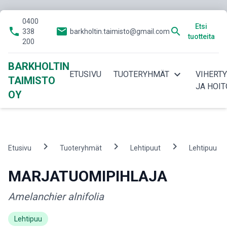
0400
Etsi
phone
email
search
338
barkholtin.taimisto@gmail.com
tuotteita
200
BARKHOLTIN
expand_more
ETUSIVU
TUOTERYHMÄT
VIHERT
TAIMISTO
JA HOIT
OY
chevron_right
chevron_right
chevron_right
ch
Etusivu
Tuoteryhmät
Lehtipuut
Lehtipuu
MARJATUOMIPIHLAJA
Amelanchier alnifolia
Lehtipuu