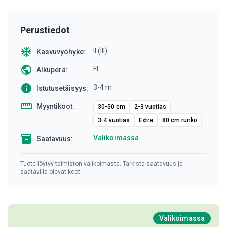
Perustiedot
ac_unit
II (III)
Kasvuvyöhyke:
public
FI
Alkuperä:
info
3-4 m
Istutusetäisyys:
straighten
Myyntikoot:
30-50 cm
2-3 vuotias
3-4 vuotias
Extra
80 cm runko
inventory
Valikoimassa
Saatavuus:
Tuote löytyy taimiston valikoimasta. Tarkista saatavuus ja
saatavilla olevat koot.
Valikoimassa