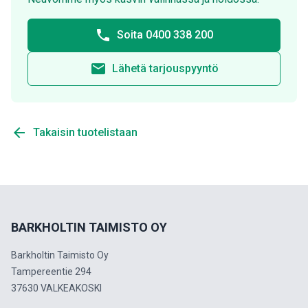
phone
Soita 0400 338 200
email
Lähetä tarjouspyyntö
arrow_back
Takaisin tuotelistaan
BARKHOLTIN TAIMISTO OY
Barkholtin Taimisto Oy
Tampereentie 294
37630 VALKEAKOSKI