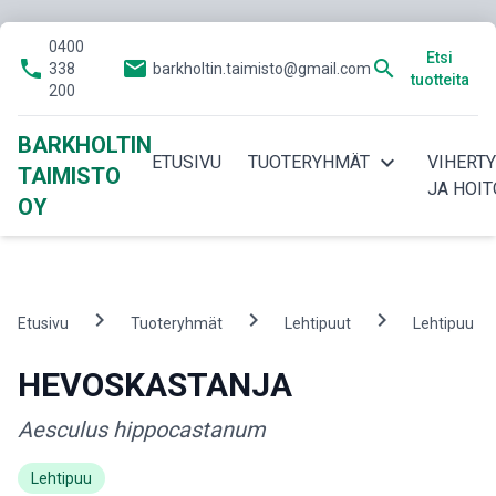
0400
Etsi
phone
email
search
338
barkholtin.taimisto@gmail.com
tuotteita
200
BARKHOLTIN
expand_more
ETUSIVU
TUOTERYHMÄT
VIHERT
TAIMISTO
JA HOIT
OY
chevron_right
chevron_right
chevron_right
ch
Etusivu
Tuoteryhmät
Lehtipuut
Lehtipuu
HEVOSKASTANJA
Aesculus hippocastanum
Lehtipuu