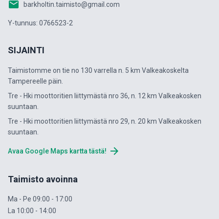
email
barkholtin.taimisto@gmail.com
Y-tunnus: 0766523-2
SIJAINTI
Taimistomme on tie no 130 varrella n. 5 km Valkeakoskelta
Tampereelle päin.
Tre - Hki moottoritien liittymästä nro 36, n. 12 km Valkeakosken
suuntaan.
Tre - Hki moottoritien liittymästä nro 29, n. 20 km Valkeakosken
suuntaan.
arrow_forward
Avaa Google Maps kartta tästä!
Taimisto avoinna
Ma - Pe 09:00 - 17:00
La 10:00 - 14:00