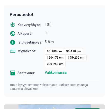
Perustiedot
ac_unit
II (III)
Kasvuvyöhyke:
public
FI
Alkuperä:
info
5-8 m
Istutusetäisyys:
straighten
Myyntikoot:
60-100 cm
90-120 cm
150-175 cm
175-200 cm
200-250 cm
inventory
Valikoimassa
Saatavuus:
Tuote löytyy taimiston valikoimasta. Tarkista saatavuus ja
saatavilla olevat koot.