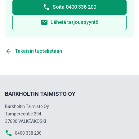
phone
Soita 0400 338 200
email
Lähetä tarjouspyyntö
arrow_back
Takaisin tuotelistaan
BARKHOLTIN TAIMISTO OY
Barkholtin Taimisto Oy
Tampereentie 294
37630 VALKEAKOSKI
phone
0400 338 200