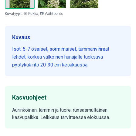
Kuvatyypit: 🌸 Kukka, 📷 Vaihtoehto
Kuvaus
Isot, 5-7 osaiset, sormimaiset, tummanvihreät
lehdet, korkea valkoinen hunajalle tuoksuva
pystykukinto 20-30 cm kesäkuussa.
Kasvuohjeet
Aurinkoinen, lämmin ja tuore, runsasmultainen
kasvupaikka. Leikkaus tarvittaessa elokuussa.