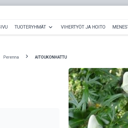
expand_more
IVU
TUOTERYHMÄT
VIHERTYÖT JA HOITO
MENES
chevron_right
Perenna
AITOUKONHATTU