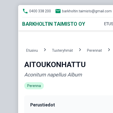
phone
email
0400 338 200
barkholtin.taimisto@gmail.com
BARKHOLTIN TAIMISTO OY
ETUS
chevron_right
chevron_right
chevron_right
Etusivu
Tuoteryhmät
Perennat
AITOUKONHATTU
Aconitum napellus Album
Perenna
Perustiedot