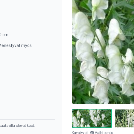
50 cm
 Menestyvät myös
aatavilla olevat koot.
Kuvatyypit: 📷 Vaihtoehto