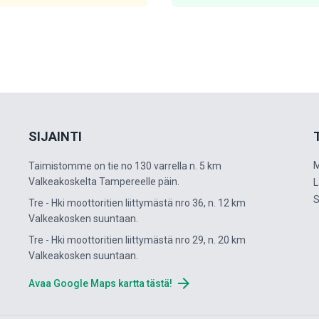
SIJAINTI
M
Taimistomme on tie no 130 varrella n. 5 km
Valkeakoskelta Tampereelle päin.
L
S
Tre - Hki moottoritien liittymästä nro 36, n. 12 km
Valkeakosken suuntaan.
Tre - Hki moottoritien liittymästä nro 29, n. 20 km
Valkeakosken suuntaan.
arrow_forward
Avaa Google Maps kartta tästä!