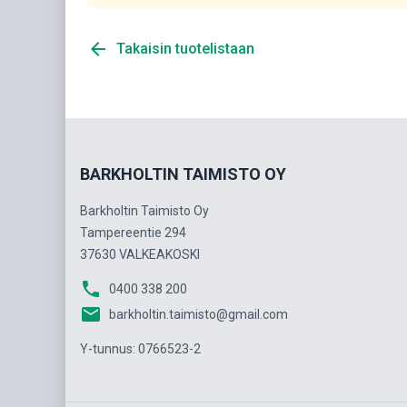
arrow_back
Takaisin tuotelistaan
BARKHOLTIN TAIMISTO OY
Barkholtin Taimisto Oy
Tampereentie 294
37630 VALKEAKOSKI
phone
0400 338 200
email
barkholtin.taimisto@gmail.com
Y-tunnus: 0766523-2