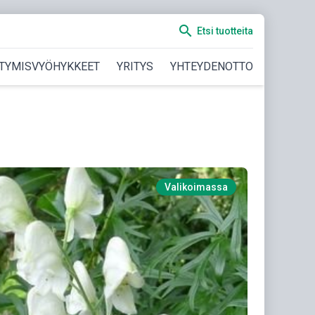
search
Etsi tuotteita
TYMISVYÖHYKKEET
YRITYS
YHTEYDENOTTO
Valikoimassa