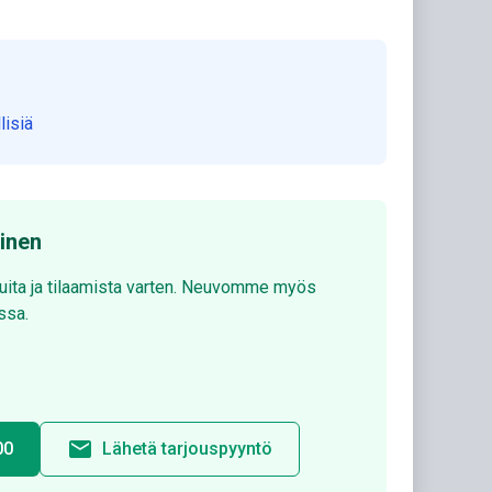
lisiä
minen
luita ja tilaamista varten. Neuvomme myös
ssa.
email
00
Lähetä tarjouspyyntö