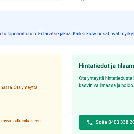
a helppohoitoinen. Ei tarvitse jakaa. Kaikki kasvinosat ovat myrkyl
Hintatiedot ja tilaa
Ota yhteyttä hintatieduste
kasvin valinnassa ja hoido
nassa. Ota yhteyttä
 kasvin pitkäaikaiseen
phone
Soita 0400 338 2