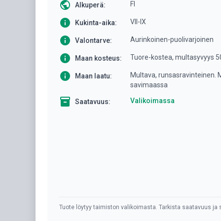
public
FI
Alkuperä:
info
VII-IX
Kukinta-aika:
info
Aurinkoinen-puolivarjoinen
Valontarve:
info
Tuore-kostea, multasyvyys 
Maan kosteus:
info
Multava, runsasravinteinen.
Maan laatu:
savimaassa
inventory
Valikoimassa
Saatavuus:
Tuote löytyy taimiston valikoimasta. Tarkista saatavuus ja s