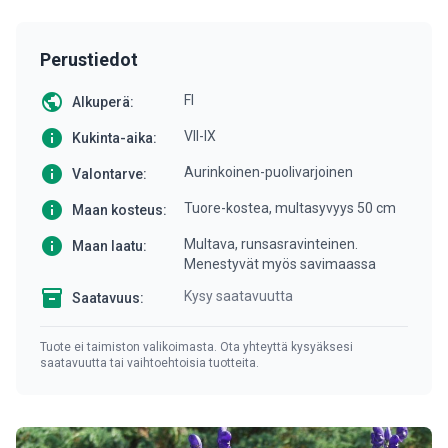
Perustiedot
public
FI
Alkuperä:
info
VII-IX
Kukinta-aika:
info
Aurinkoinen-puolivarjoinen
Valontarve:
info
Tuore-kostea, multasyvyys 50 cm
Maan kosteus:
info
Multava, runsasravinteinen.
Maan laatu:
Menestyvät myös savimaassa
inventory
Kysy saatavuutta
Saatavuus:
Tuote ei taimiston valikoimasta. Ota yhteyttä kysyäksesi
saatavuutta tai vaihtoehtoisia tuotteita.