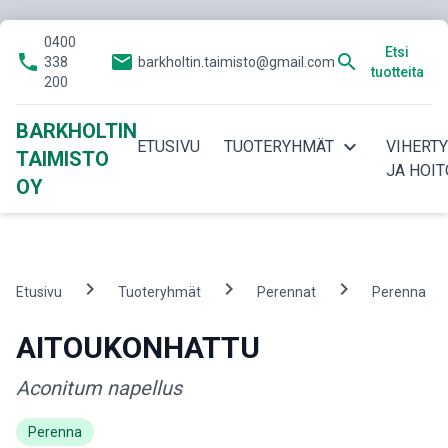
0400
Etsi
phone
email
search
338
barkholtin.taimisto@gmail.com
tuotteita
200
BARKHOLTIN
expand_more
ETUSIVU
TUOTERYHMÄT
VIHERT
TAIMISTO
JA HOIT
OY
chevron_right
chevron_right
chevron_right
che
Etusivu
Tuoteryhmät
Perennat
Perenna
AITOUKONHATTU
Aconitum napellus
Perenna