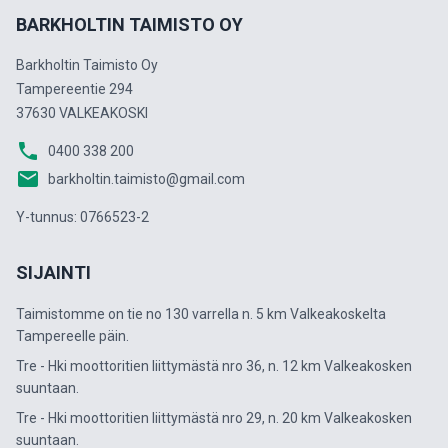
BARKHOLTIN TAIMISTO OY
Barkholtin Taimisto Oy
Tampereentie 294
37630 VALKEAKOSKI
phone
0400 338 200
email
barkholtin.taimisto@gmail.com
Y-tunnus: 0766523-2
SIJAINTI
Taimistomme on tie no 130 varrella n. 5 km Valkeakoskelta
Tampereelle päin.
Tre - Hki moottoritien liittymästä nro 36, n. 12 km Valkeakosken
suuntaan.
Tre - Hki moottoritien liittymästä nro 29, n. 20 km Valkeakosken
suuntaan.