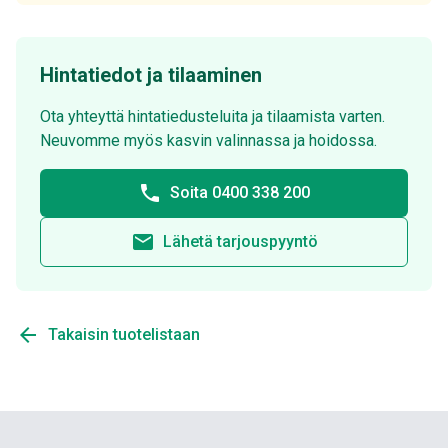
Hintatiedot ja tilaaminen
Ota yhteyttä hintatiedusteluita ja tilaamista varten.
Neuvomme myös kasvin valinnassa ja hoidossa.
phone
Soita 0400 338 200
email
Lähetä tarjouspyyntö
arrow_back
Takaisin tuotelistaan